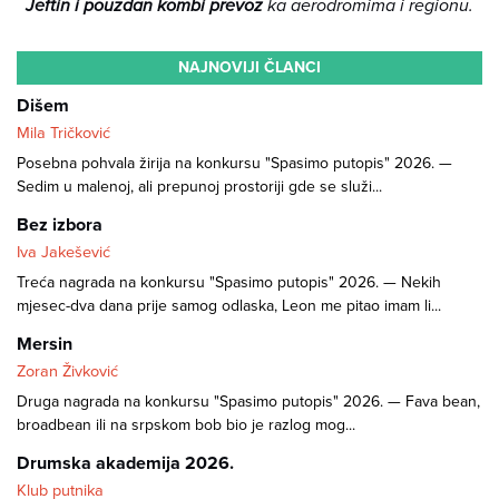
Jeftin i pouzdan kombi prevoz
ka aerodromima i regionu.
NAJNOVIJI ČLANCI
Dišem
Mila Tričković
Posebna pohvala žirija na konkursu "Spasimo putopis" 2026. —
Sedim u malenoj, ali prepunoj prostoriji gde se služi...
Bez izbora
Iva Jakešević
Treća nagrada na konkursu "Spasimo putopis" 2026. — Nekih
mjesec-dva dana prije samog odlaska, Leon me pitao imam li...
Mersin
Zoran Živković
Druga nagrada na konkursu "Spasimo putopis" 2026. — Fava bean,
broadbean ili na srpskom bob bio je razlog mog...
Drumska akademija 2026.
Klub putnika