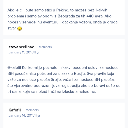
Ako je cilj puta samo stici u Peking, to mozes bez ikakvih
problema i samo avionom iz Beograda za tih 440 evra. Ako
hoces visenedeljnu avanturu i klackanje vozom, onda je druga
stvar
Author stats
stevancelinac
Members
January 11, 2015
11 yr
@kafofil Koliko mi je poznato, nikakvi posebni uslovi za nosioce
BiH pasoša nisu potrebni za ulazak u Rusiju. Sva pravila koja
važe za nosioce pasoša Srbije, važe i za nosioce BH pasoša,
što vjerovatno podrazumijeva registraciju ako se boravi duže od
tri dana, koja se nekad traži na izlasku a nekad ne.
Author stats
Kafofil
Members
January 14, 2015
11 yr