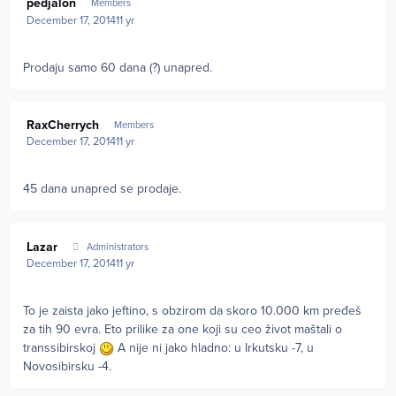
pedjalon
Members
December 17, 2014
11 yr
Prodaju samo 60 dana (?) unapred.
Author stats
RaxCherrych
Members
December 17, 2014
11 yr
45 dana unapred se prodaje.
Author stats
Lazar
Administrators
December 17, 2014
11 yr
To je zaista jako jeftino, s obzirom da skoro 10.000 km pređeš
za tih 90 evra. Eto prilike za one koji su ceo život maštali o
transsibirskoj
A nije ni jako hladno: u Irkutsku -7, u
Novosibirsku -4.