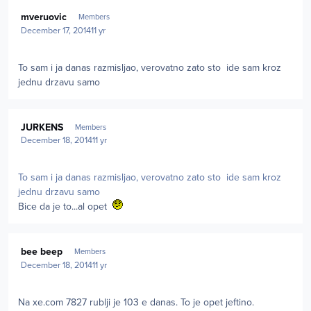
Author stats
mveruovic
Members
December 17, 2014
11 yr
To sam i ja danas razmisljao, verovatno zato sto ide sam kroz
jednu drzavu samo
Author stats
JURKENS
Members
December 18, 2014
11 yr
To sam i ja danas razmisljao, verovatno zato sto ide sam kroz
jednu drzavu samo
Bice da je to...al opet
Author stats
bee beep
Members
December 18, 2014
11 yr
Na xe.com 7827 rublji je 103 e danas. To je opet jeftino.