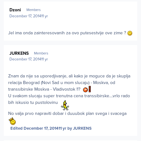
Author stats
Dzoni
Members
December 17, 2014
11 yr
Jel ima onda zainteresovanih za ovo putesestvije ove zime ?
Author stats
JURKENS
Members
December 17, 2014
11 yr
Znam da nije sa uporedjivanje, ali kako je moguce da je skuplja
relacija Beograd (Novi Sad u mom slucaju) - Moskva, od
transsibirske Moskva - Vladivostok !!?
U svakom slucaju super trenutna cena transsibirske....vrlo rado
bih iskusio tu pustolovinu
No valja prvo napraviti dobar i duuubok plan svega i svacega
Edited
December 17, 2014
11 yr
by JURKENS