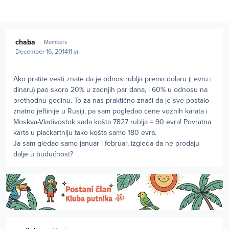
Author stats
chaba
Members
December 16, 2014
11 yr
Ako pratite vesti znate da je odnos rublja prema dolaru (i evru i
dinaru) pao skoro 20% u zadnjih par dana, i 60% u odnosu na
prethodnu godinu. To za nas praktično znači da je sve postalo
znatno jeftinije u Rusiji, pa sam pogledao cene voznih karata i
Moskva-Vladivostok sada košta 7827 rublja = 90 evra! Povratna
karta u plackartniju tako košta samo 180 evra.
Ja sam gledao samo januar i februar, izgleda da ne prodaju
dalje u budućnost?
Author stats