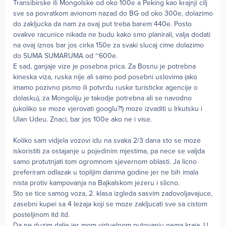
Transibirske ili Mongolske od oko 100e a Peking kao krajnji cilj
sve sa povratkom avionom nazad do BG od oko 300e, dolazimo
do zakljucka da nam za ovaj put treba barem 440e. Posto
ovakve racunice nikada ne budu kako smo planirali, valja dodati
na ovaj iznos bar jos cirka 150e za svaki slucaj cime dolazimo
do SUMA SUMARUMA od ~600e.
E sad, ganjaje vize je posebna prica. Za Bosnu je potrebna
kineska viza, ruska nije ali samo pod posebni uslovima (ako
imamo pozivno pismo ili potvrdu ruske turisticke agencije o
dolasku), za Mongoliju je takodje potrebna ali se navodno
(ukoliko se moze vjerovati googlu?!) moze izvaditi u Irkutsku i
Ulan Udeu. Znaci, bar jos 100e ako ne i vise.
Koliko sam vidjela vozovi idu na svaka 2/3 dana sto se moze
iskoristiti za ostajanje u pojedinim mjestima, pa nece se valjda
samo protutnjati tom ogromnom sjevernom oblasti. Ja licno
preferiram odlazak u toplijim danima godine jer ne bih imala
nista protiv kampovanja na Bajkalskom jezeru i slicno.
Sto se tice samog voza, 2. klasa izgleda sasvim zadovoljavajuce,
zasebni kupei sa 4 lezaja koji se moze zakljucati sve sa cistom
posteljinom itd itd.
Da ne duzim dalje jer mom virtuelnom putovanju nema kraja. U