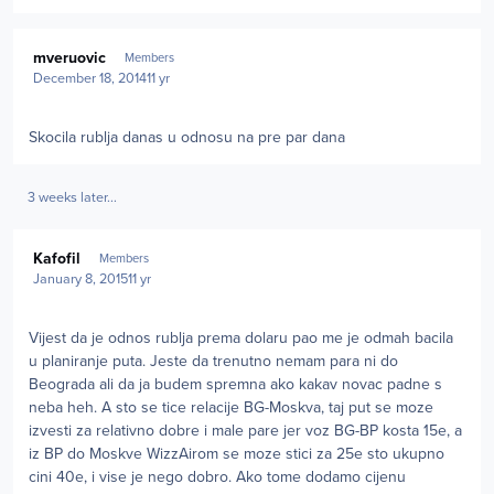
Author stats
mveruovic
Members
December 18, 2014
11 yr
Skocila rublja danas u odnosu na pre par dana
3 weeks later...
Author stats
Kafofil
Members
January 8, 2015
11 yr
Vijest da je odnos rublja prema dolaru pao me je odmah bacila
u planiranje puta. Jeste da trenutno nemam para ni do
Beograda ali da ja budem spremna ako kakav novac padne s
neba heh. A sto se tice relacije BG-Moskva, taj put se moze
izvesti za relativno dobre i male pare jer voz BG-BP kosta 15e, a
iz BP do Moskve WizzAirom se moze stici za 25e sto ukupno
cini 40e, i vise je nego dobro. Ako tome dodamo cijenu