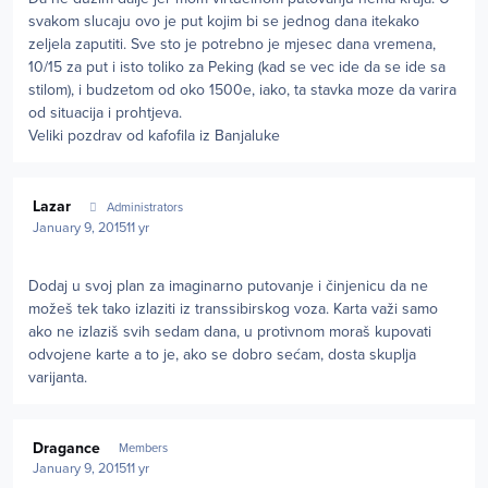
svakom slucaju ovo je put kojim bi se jednog dana itekako
zeljela zaputiti. Sve sto je potrebno je mjesec dana vremena,
10/15 za put i isto toliko za Peking (kad se vec ide da se ide sa
stilom), i budzetom od oko 1500e, iako, ta stavka moze da varira
od situacija i prohtjeva.
Veliki pozdrav od kafofila iz Banjaluke
Author stats
Lazar
Administrators
January 9, 2015
11 yr
Dodaj u svoj plan za imaginarno putovanje i činjenicu da ne
možeš tek tako izlaziti iz transsibirskog voza. Karta važi samo
ako ne izlaziš svih sedam dana, u protivnom moraš kupovati
odvojene karte a to je, ako se dobro sećam, dosta skuplja
varijanta.
Author stats
Dragance
Members
January 9, 2015
11 yr