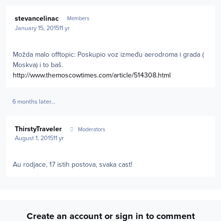
Author stats
stevancelinac
Members
January 15, 2015
11 yr
Možda malo offtopic: Poskupio voz između aerodroma i grada (
Moskva) i to baš.
http://www.themoscowtimes.com/article/514308.html
6 months later...
Author stats
ThirstyTraveler
Moderators
August 1, 2015
11 yr
Au rodjace, 17 istih postova, svaka cast!
Create an account or sign in to comment