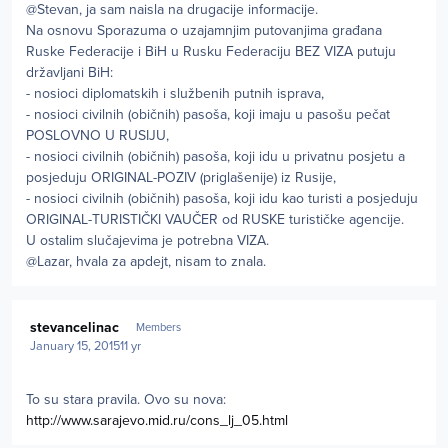
@Stevan, ja sam naisla na drugacije informacije.
Na osnovu Sporazuma o uzajamnjim putovanjima građana
Ruske Federacije i BiH u Rusku Federaciju BEZ VIZA putuju
državljani BiH:
- nosioci diplomatskih i službenih putnih isprava,
- nosioci civilnih (običnih) pasoša, koji imaju u pasošu pečat
POSLOVNO U RUSIJU,
- nosioci civilnih (običnih) pasoša, koji idu u privatnu posjetu a
posjeduju ORIGINAL-POZIV (priglašenije) iz Rusije,
- nosioci civilnih (običnih) pasoša, koji idu kao turisti a posjeduju
ORIGINAL-TURISTIČKI VAUČER od RUSKE turističke agencije.
U ostalim slučajevima je potrebna VIZA.
@Lazar, hvala za apdejt, nisam to znala.
Author stats
stevancelinac
Members
January 15, 2015
11 yr
To su stara pravila. Ovo su nova:
http://www.sarajevo.mid.ru/cons_lj_05.html