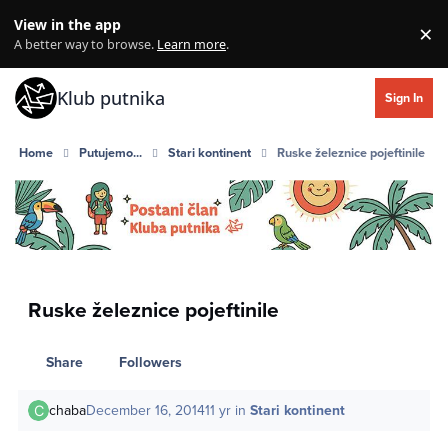
Skip to content
View in the app
×
Di
A better way to browse.
Learn more
.
Klub putnika
Sign In
Home
Putujemo...
Stari kontinent
Ruske železnice pojeftinile
Ruske železnice pojeftinile
Share
Followers
chaba
December 16, 2014
11 yr
in
Stari kontinent