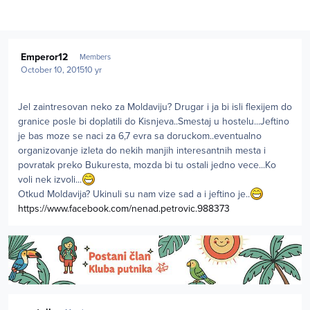
Author stats
Emperor12
Members
October 10, 2015
10 yr
Jel zaintresovan neko za Moldaviju? Drugar i ja bi isli flexijem do
granice posle bi doplatili do Kisnjeva..Smestaj u hostelu...Jeftino
je bas moze se naci za 6,7 evra sa doruckom..eventualno
organizovanje izleta do nekih manjih interesantnih mesta i
povratak preko Bukuresta, mozda bi tu ostali jedno vece...Ko
voli nek izvoli...
Otkud Moldavija? Ukinuli su nam vize sad a i jeftino je..
https://www.facebook.com/nenad.petrovic.988373
Author stats