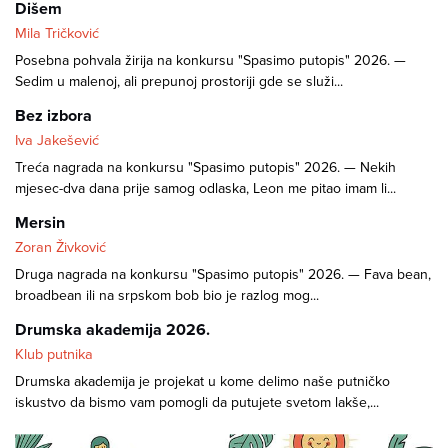
Dišem
Mila Tričković
Posebna pohvala žirija na konkursu "Spasimo putopis" 2026. —
Sedim u malenoj, ali prepunoj prostoriji gde se služi...
Bez izbora
Iva Jakešević
Treća nagrada na konkursu "Spasimo putopis" 2026. — Nekih
mjesec-dva dana prije samog odlaska, Leon me pitao imam li...
Mersin
Zoran Živković
Druga nagrada na konkursu "Spasimo putopis" 2026. — Fava bean,
broadbean ili na srpskom bob bio je razlog mog...
Drumska akademija 2026.
Klub putnika
Drumska akademija je projekat u kome delimo naše putničko
iskustvo da bismo vam pomogli da putujete svetom lakše,...