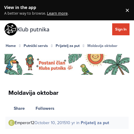
Skip to content
View in the app
×
Di
A better way to browse.
Learn more
.
Klub putnika
Sign In
Home
Putnički servis
Prijatelj za put
Moldavija oktobar
Moldavija oktobar
Share
Followers
Emperor12
October 10, 2015
10 yr
in
Prijatelj za put