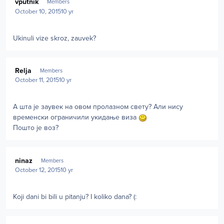
vputnik
Members
October 10, 2015
10 yr
Ukinuli vize skroz, zauvek?
Author stats
Relja
Members
October 11, 2015
10 yr
А шта је заувек на овом пролазном свету? Али нису
временски ограничили укидање виза
Пошто је воз?
Author stats
ninaz
Members
October 12, 2015
10 yr
Koji dani bi bili u pitanju? I koliko dana? (:
Author stats