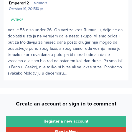
Emperor12
Members
October 19, 2015
10 yr
AUTHOR
Voz je 53 e za under 26...On vazi za kroz Rumuniju, dalje se da
doplatiti u sta ja ne verujem da je nesto skupo..Mi smo odlozili
put za Moldaviju za mesec dana posto drugar nije mogao da
odsustvuje puno zbog faxa, a zbog samo reda voznje nama je
trebalo skoro dva dana u putu..pa bi morali odmah da se
vracamo a ja sam bio rad da ostanem koji dan duze...Pa smo isli
u Brno u Ceskoj, nije toliko ni blize ali se lakse stize...Planiramo
svakako Moldaviju u decembru...
Create an account or sign in to comment
Register a new account
Sign In Now