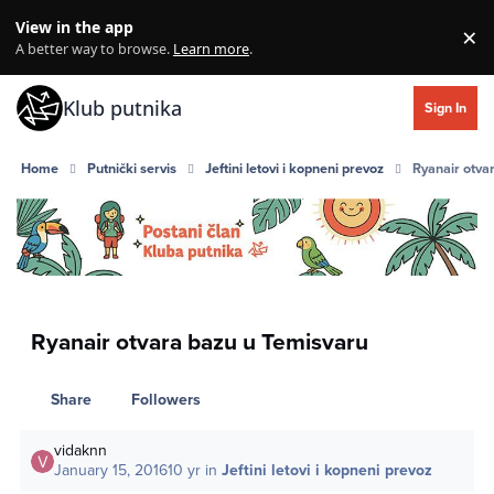
Skip to content
View in the app
×
Di
A better way to browse.
Learn more
.
Klub putnika
Sign In
Home
Putnički servis
Jeftini letovi i kopneni prevoz
Ryanair otva
Ryanair otvara bazu u Temisvaru
Share
Followers
vidaknn
January 15, 2016
10 yr
in
Jeftini letovi i kopneni prevoz