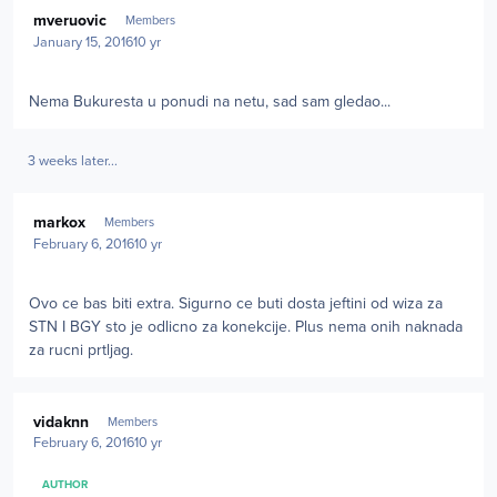
Author stats
mveruovic
Members
January 15, 2016
10 yr
Nema Bukuresta u ponudi na netu, sad sam gledao...
3 weeks later...
Author stats
markox
Members
February 6, 2016
10 yr
Ovo ce bas biti extra. Sigurno ce buti dosta jeftini od wiza za
STN I BGY sto je odlicno za konekcije. Plus nema onih naknada
za rucni prtljag.
Author stats
vidaknn
Members
February 6, 2016
10 yr
AUTHOR