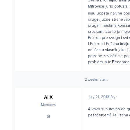
Sve je bilo najnormalni
Mitrovice jurio optužiši
nisu uopšte naivne poš
druge, južne strane Alba
drugim mestima koja sam 
srpskom. Eto to je moje
Prizren pre svega i svi 
I Prizren i Priština ima
odličan a vlasnik jako 
potrebe zavlačiti se po
problem, a iz Beograda 
2 weeks later...
Al X
July 21, 2013
13 yr
Members
A kako si putovao od gr
pešačenjem? Jel istina 
51
posts