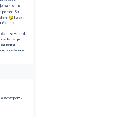
u Kosovske
je na severu
za pomoć. Sa
alnije
I u svim
ričaju na
 čak i za vikend.
 jedan ali je
ko da nema
da, uopšte nije
i autostopom /
?