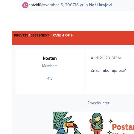
chivitli
November 5, 2007
18 yr
in
Naši krajevi
FIRST PAGE
LAST PAGE
PREV
1
2
3
4
5
6
7
8
9
NEXT
PAGE 4 OF 9
kostan
April 21, 2013
13 yr
Members
Znači niko nije bio?
413
posts
2 weeks later...