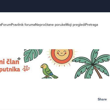
a
Forum
Pravilnik foruma
Nepročitane poruke
Moji pregledi
Pretraga
Share