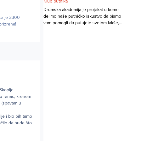
Klub putnika
Drumska akademija je projekat u kome
delimo naše putničko iskustvo da bismo
rte je 2300
vam pomogli da putujete svetom lakše,...
prizrena!
 Skoplje
 u ranac, krenem
u (spavam u
lje i bio bih tamo
ačilo da bude što