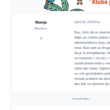
fikonja
April 29, 2013
13 yr
Members
Evo, čisto da se ubacim
dalje, po nekim selima 
11
posts
administrativnu liniju,
imao. Išao sam sa drug
da je to komplikacija i
na srpskom, i na ulici, 
srpski (mada kada u sve
ništa nije rekao. Uglav
su vrlo gostoljubivi, je
nemaš problem da dani
ako baš ne planiraš da
1 month later...