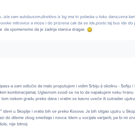
...isla sam autobusom,direktvo iz bg ima tri polaska u toku dana,cena ka
ovske mitrovice a moze i do prizrena cak da se ide,posto taj bus ide do 
ba da spomenemo da je zadnja stanica dragas
ipass-a sam odlučio da malo proputujem i vidim Srbiju (i okolinu - Sofiju i
skim kombinacijama). Uglavnom svodi se na to da napakujem neku hranu
u tom nekom gradu preko dana i vratim se kasno uveče ili sutradan ujutr
" idem u Skoplje i vratio bih se preko Kosova. Ja bih stigao ujutru u Skop
azi do dileme zbog smeštaja i novca. Idem u socijala varijanti, pa bi mi zn
dole, nije bitno).