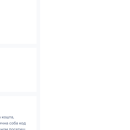
 кошта,
ична соба код
авном посетиш