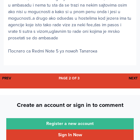
u ambasadu i nema tu sta da se trazi na nekim sajtovima osim
ako nisi u mogucnosti a kako si u pnom penu onda i jesi u
mogucnosti..a drugo ako odsedas u hostelima kod jezera ima tu
agencije koje isto tako rade vize za neki fee,das im pasos i
vrate ti sutra s vizom,uglavnim to rade oni kojima je mrsko
prosetati se do ambasade
Послато са Redmi Note 5 уз помоћ Тапатока
FIRST PAGE
L
PREV
PAGE 2 OF 3
NEXT
Create an account or sign in to comment
Register a new account
Sign In Now