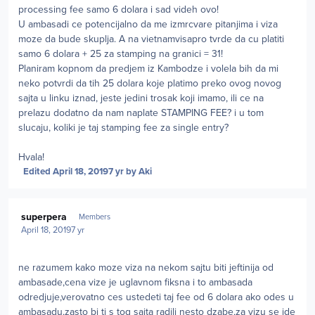
processing fee samo 6 dolara i sad videh ovo!
U ambasadi ce potencijalno da me izmrcvare pitanjima i viza
moze da bude skuplja. A na vietnamvisapro tvrde da cu platiti
samo 6 dolara + 25 za stamping na granici = 31!
Planiram kopnom da predjem iz Kambodze i volela bih da mi
neko potvrdi da tih 25 dolara koje platimo preko ovog novog
sajta u linku iznad, jeste jedini trosak koji imamo, ili ce na
prelazu dodatno da nam naplate STAMPING FEE? i u tom
slucaju, koliki je taj stamping fee za single entry?
Hvala!
Edited
April 18, 2019
7 yr
by Aki
Author stats
superpera
Members
April 18, 2019
7 yr
ne razumem kako moze viza na nekom sajtu biti jeftinija od
ambasade,cena vize je uglavnom fiksna i to ambasada
odredjuje,verovatno ces ustedeti taj fee od 6 dolara ako odes u
ambasadu,zasto bi ti s tog sajta radili nesto dzabe,za vizu se ide