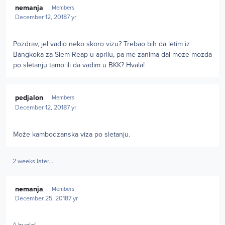
nemanja
Members
December 12, 2018
7 yr
Pozdrav, jel vadio neko skoro vizu? Trebao bih da letim iz
Bangkoka za Siem Reap u aprilu, pa me zanima dal moze mozda
po sletanju tamo ili da vadim u BKK? Hvala!
Author stats
pedjalon
Members
December 12, 2018
7 yr
Može kambodzanska viza po sletanju.
2 weeks later...
Author stats
nemanja
Members
December 25, 2018
7 yr