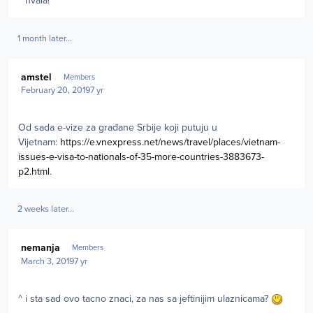
^ hvala!
1 month later...
Author stats
amstel
Members
February 20, 2019
7 yr
Od sada e-vize za građane Srbije koji putuju u
Vijetnam:
https://e.vnexpress.net/news/travel/places/vietnam-
issues-e-visa-to-nationals-of-35-more-countries-3883673-
p2.html
.
2 weeks later...
Author stats
nemanja
Members
March 3, 2019
7 yr
^ i sta sad ovo tacno znaci, za nas sa jeftinijim ulaznicama?