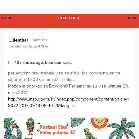
FIRST PAGE
L
PREV
PAGE 2 OF 3
NEXT
Author stats
Lilienthal
Members
September 12, 2017
8 yr
42 minutes ago, bam-bam said:
peruancima nisu trebale vize za srbiju jos poodavno..znam
sigurno od 2007, a mozda i ranije...
Možda si pobrkao sa Bolivijom? Peruancima su vize ukinute 20.
maja 2017.
http://www.msp.gov.rs/sr/index.php/component/content/article/1
8072-2017-05-18-09-40-26?lang=lat