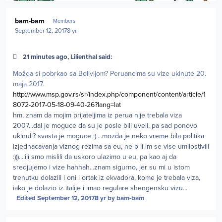
Author stats
bam-bam
Members
September 12, 2017
8 yr
21 minutes ago, Lilienthal said:
Možda si pobrkao sa Bolivijom? Peruancima su vize ukinute 20.
maja 2017.
http://www.msp.gov.rs/sr/index.php/component/content/article/1
8072-2017-05-18-09-40-26?lang=lat
hm, znam da mojim prijateljima iz perua nije trebala viza
2007...dal je moguce da su je posle bili uveli, pa sad ponovo
ukinuli? svasta je moguce :)....mozda je neko vreme bila politika
izjednacavanja viznog rezima sa eu, ne b li im se vise umilostivili
:)))....ili smo mislili da uskoro ulazimo u eu, pa kao aj da
sredjujemo i vize hahhah...znam sigurno, jer su mi u istom
trenutku dolazili i oni i ortak iz ekvadora, kome je trebala viza,
iako je dolazio iz italije i imao regulare shengensku vizu...
Edited
September 12, 2017
8 yr
by bam-bam
Author stats