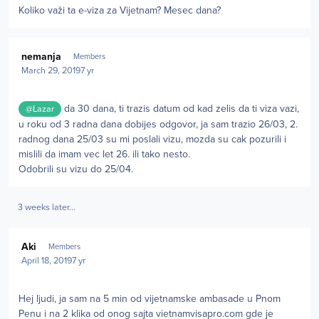
Koliko važi ta e-viza za Vijetnam? Mesec dana?
Author stats
nemanja
Members
March 29, 2019
7 yr
da 30 dana, ti trazis datum od kad zelis da ti viza vazi,
@Lazar
u roku od 3 radna dana dobijes odgovor, ja sam trazio 26/03, 2.
radnog dana 25/03 su mi poslali vizu, mozda su cak pozurili i
mislili da imam vec let 26. ili tako nesto.
Odobrili su vizu do 25/04.
3 weeks later...
Author stats
Aki
Members
April 18, 2019
7 yr
Hej ljudi, ja sam na 5 min od vijetnamske ambasade u Pnom
Penu i na 2 klika od onog sajta vietnamvisapro.com gde je