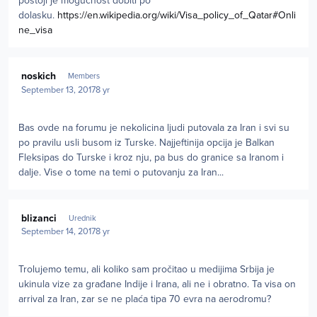
postoji je mogućnost dobiti po
dolasku.
https://en.wikipedia.org/wiki/Visa_policy_of_Qatar#Onli
ne_visa
Author stats
noskich
Members
September 13, 2017
8 yr
Bas ovde na forumu je nekolicina ljudi putovala za Iran i svi su
po pravilu usli busom iz Turske. Najjeftinija opcija je Balkan
Fleksipas do Turske i kroz nju, pa bus do granice sa Iranom i
dalje. Vise o tome na temi o putovanju za Iran...
Author stats
blizanci
Urednik
September 14, 2017
8 yr
Trolujemo temu, ali koliko sam pročitao u medijima Srbija je
ukinula vize za građane Indije i Irana, ali ne i obratno. Ta visa on
arrival za Iran, zar se ne plaća tipa 70 evra na aerodromu?