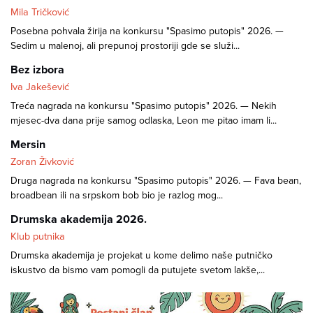
Mila Tričković
Posebna pohvala žirija na konkursu "Spasimo putopis" 2026. —
Sedim u malenoj, ali prepunoj prostoriji gde se služi...
Bez izbora
Iva Jakešević
Treća nagrada na konkursu "Spasimo putopis" 2026. — Nekih
mjesec-dva dana prije samog odlaska, Leon me pitao imam li...
Mersin
Zoran Živković
Druga nagrada na konkursu "Spasimo putopis" 2026. — Fava bean,
broadbean ili na srpskom bob bio je razlog mog...
Drumska akademija 2026.
Klub putnika
Drumska akademija je projekat u kome delimo naše putničko
iskustvo da bismo vam pomogli da putujete svetom lakše,...