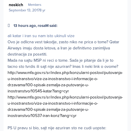
noskich
Members
September 13, 2017
8 yr
13 hours ago, rosaM said:
ali katar i iran su nam isto ukinuli vize
Ovo je odlicna vest takodje, zasto niko ne prica o tome? Qatar
Airways imaju dosta letova, a Iran je definitivno zanimljiva
destinacija za posetiti.
Mada na sajtu MSP ni reci o tome. Sada je pitanje da li je to
tacno sto tvrdis ili sajt nije azuriran? Imas li neki link o ovome?
http://www.mfa.gov.rs/sr/index.php/konzularni-poslovi/putovanja-
u-inostranstvo/vize-za-inostranstvo-i-informacije-o-
drzavama/100-spisak-zemalja-za-putovanje-u-
inostranstvo/10545-katar?lang=cyr
http://www.mfa.gov.rs/sr/index.php/konzularni-poslovi/putovanja-
u-inostranstvo/vize-za-inostranstvo-i-informacije-o-
drzavama/100-spisak-zemalja-za-putovanje-u-
inostranstvo/10537-iran-konz?lang=cyr
PS U pravu si bio, sajt nije azuriran sto ne cudi uopste: