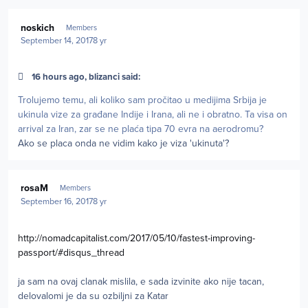
Author stats
noskich
Members
September 14, 2017
8 yr
16 hours ago, blizanci said:
Trolujemo temu, ali koliko sam pročitao u medijima Srbija je
ukinula vize za građane Indije i Irana, ali ne i obratno. Ta visa on
arrival za Iran, zar se ne plaća tipa 70 evra na aerodromu?
Ako se placa onda ne vidim kako je viza 'ukinuta'?
Author stats
rosaM
Members
September 16, 2017
8 yr
http://nomadcapitalist.com/2017/05/10/fastest-improving-
passport/#disqus_thread
ja sam na ovaj clanak mislila, e sada izvinite ako nije tacan,
delovalomi je da su ozbiljni za Katar