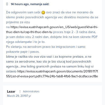
14 hours ago, nemanja said:
Da odgovorim sam sebi
ovo znaci da vise ne moramo da
idemo preko posrednickih agencija vec direktno mozemo da se
prijavimo za vizu
na
https://evisa.xuatnhapcanh.gov.vn/en_US/web/guest/khai-thi-
thuc-dien-tu/cap-thi-thuc-dien-tu
proces traje 2 - 3 radna dana,
ja sam dobio vizu 2 radni dan, dobijete link na kom skinete PDF
njega odstampate i to je to.
Po sletanju na aerodrom pravo ka imigracionom i samo
pokazete papir i pasos.
bitma je razlika sto ova viza vazi i za kopnene prelaze, a ne
samo za aerodrome, kao sto je bio slucaj kod posrednickih
agencija....ima listing granicnih prelaza na samom linku koji si
ostavio
https://evisa.xuatnhapcanh.gov.vn/documents/20181/1171
55/List-of-evisa-port.pdf/c774e24b-1ab8-4fb6-9ac1-dcdfaccecf8e
Author stats
Lazar
Administrators
March 29, 2019
7 yr