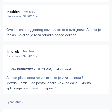
Author stats
noskich
Members
September 16, 2017
8 yr
Ovo je licni blog jednog coveka, toliko o ozbiljnosti. A tekst je
realan. Stvarno je Ivica odradio posao odlicno.
Author stats
jms_uk
Members
September 16, 2017
8 yr
On 15/09/2017 at 12:52 AM, noskich said:
Ako se placa onda ne vidim kako je viza 'ukinuta'?
Mozda u smislu da postoji opcija VoA, pa da je 'ukinuto'
apliciranje u ambasadi unapred?
1 year later...
Author stats