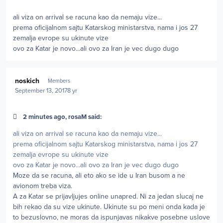
ali viza on arrival se racuna kao da nemaju vize...
prema oficijalnom sajtu Katarskog ministarstva, nama i jos 27
zemalja evrope su ukinute vize
ovo za Katar je novo...ali ovo za Iran je vec dugo dugo
Author stats
noskich
Members
September 13, 2017
8 yr
2 minutes ago, rosaM said:
ali viza on arrival se racuna kao da nemaju vize...
prema oficijalnom sajtu Katarskog ministarstva, nama i jos 27
zemalja evrope su ukinute vize
ovo za Katar je novo...ali ovo za Iran je vec dugo dugo
Moze da se racuna, ali eto ako se ide u Iran busom a ne
avionom treba viza.
A za Katar se prijavljujes online unapred. Ni za jedan slucaj ne
bih rekao da su vize ukinute. Ukinute su po meni onda kada je
to bezuslovno, ne moras da ispunjavas nikakve posebne uslove