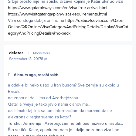
Srbija prosto nije na spisku država kojima je Katar ukinuo vize
https://www.qatarairways.com/en/visa-free-arrival.html
https://www.visitqatar.qa/plan/visas-requirements.html
Viza se stoga dobija online na
https://qatar.vfsevisa.com/Qatar-
Online/QROnline/VisaCategoryAndPricingDetails/DisplayVisaCat
egoryAndPricingDetails/#no-back
Author stats
deleter
Moderators
September 13, 2017
8 yr
6 hours ago, rosaM said:
a odakle bi neko usao u Iran busom? Sve zemlje su okolo u
Rasulu,
ne znam ni da li ima od Azerbejdzana...
Qatar airways je tako javio nama clanovima...
da li imate taj link sa tom informacijom da moramo da se
elektronski registrujemo za katar?
Tursku, Jermeniju i Azerbejdžan ne bih baš nazvao u rasulu...
Što se tiče Katar, apsolutno nam je i dalje potrebna viza i ne