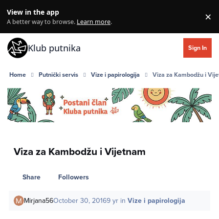
Skip to content
View in the app
×
Di
A better way to browse.
Learn more
.
Klub putnika
Sign In
Home
Putnički servis
Vize i papirologija
Viza za Kambodžu i Vij
Viza za Kambodžu i Vijetnam
Share
Followers
Mirjana56
October 30, 2016
9 yr
in
Vize i papirologija