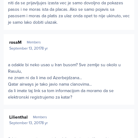
niti da se prijavljujes izasta vec je samo dovoljno da pokazes
pasos i ne moras ista da placas. Ako se samo pojavis sa
pasosem i moras da platis za ulaz onda opet to nije ukinuto, vec
je samo lako dobiti ulazak.
Author stats
rosaM
Members
September 13, 2017
8 yr
a odakle bi neko usao u Iran busom? Sve zemlje su okolo u
Rasulu,
ne znam ni da li ima od Azerbejdzana...
Qatar airways je tako javio nama clanovima...
da li imate taj link sa tom informacijom da moramo da se
elektronski registrujemo za katar?
Author stats
Lilienthal
Members
September 13, 2017
8 yr