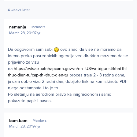
4 weeks later...
Author stats
nemanja
Members
March 28, 2019
7 yr
Da odgovorim sam sebi
ovo znaci da vise ne moramo da
idemo preko posrednickih agencija vec direktno mozemo da se
prijavimo za vizu
na
https://evisa.xuatnhapcanh.gov.vn/en_US/web/guest/khai-thi-
thuc-dien-tu/cap-thi-thuc-dien-tu
proces traje 2 - 3 radna dana,
ja sam dobio vizu 2 radni dan, dobijete link na kom skinete PDF
njega odstampate i to je to.
Po sletanju na aerodrom pravo ka imigracionom i samo
pokazete papir i pasos.
Author stats
bam-bam
Members
March 28, 2019
7 yr