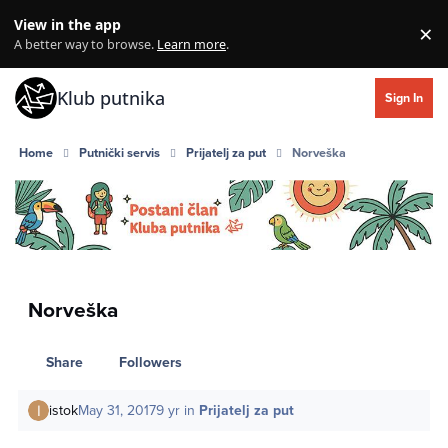
Skip to content
View in the app
×
Di
A better way to browse.
Learn more
.
Klub putnika
Sign In
Home
Putnički servis
Prijatelj za put
Norveška
Norveška
Share
Followers
istok
May 31, 2017
9 yr
in
Prijatelj za put