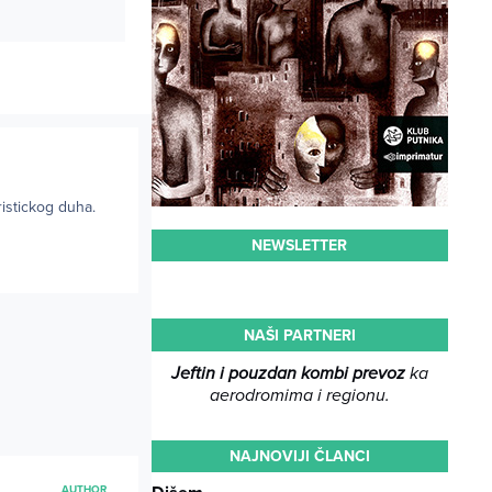
istickog duha.
NEWSLETTER
NAŠI PARTNERI
Jeftin i pouzdan kombi prevoz
ka
aerodromima i regionu.
NAJNOVIJI ČLANCI
AUTHOR