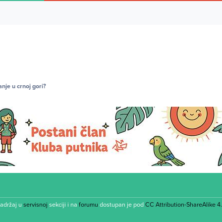
je u crnoj gori?
Sadržaj u
servisnoj
sekciji i na
forumu
dostupan je pod
CC Attribution-ShareAlike 4