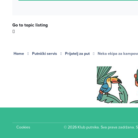
Go to topic listing
Home
Putnički servis
Prijatelj za put
Neka ekipa za kampovan
Cookies
© 2026 Klub putnika. Sva prava zadržana. 