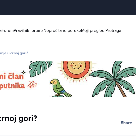
a
Forum
Pravilnik foruma
Nepročitane poruke
Moji pregledi
Pretraga
je u crnoj gori?
rnoj gori?
Share