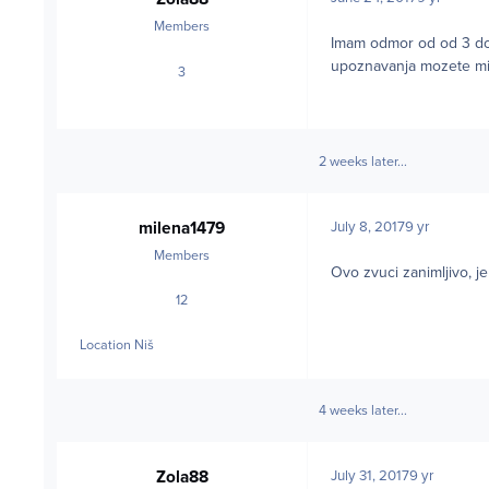
Members
Imam odmor od od 3 do 
upoznavanja mozete mi 
3
posts
2 weeks later...
milena1479
July 8, 2017
9 yr
Members
Ovo zvuci zanimljivo, j
12
posts
Location
Niš
4 weeks later...
Zola88
July 31, 2017
9 yr