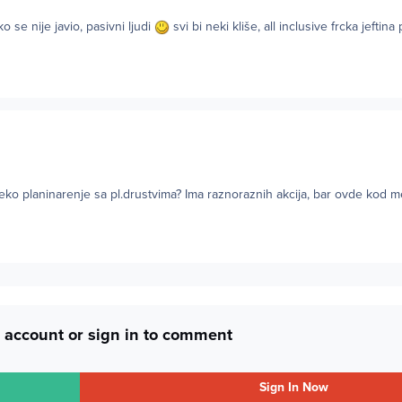
o se nije javio, pasivni ljudi
svi bi neki kliše, all inclusive frcka jeftina
neko planinarenje sa pl.drustvima? Ima raznoraznih akcija, bar ovde kod 
 account or sign in to comment
Sign In Now