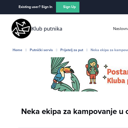
Skip to content
Existing user? Sign In
Sign Up
Klub putnika
Naslovn
Home
Putnički servis
Prijatelj za put
Neka ekipa za kampovan
Neka ekipa za kampovanje u c