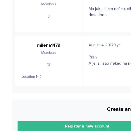
Members
Ma jok, nisam našao, nik
dosadno...
3
posts
milena1479
August 4, 2017
9 yr
Members
Pih :/
A jel si isao nekad na 
12
posts
Location
Niš
Create an
Register a new account