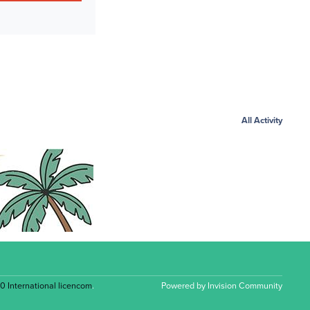
All Activity
.0 International licencom
.
Powered by
Invision Community