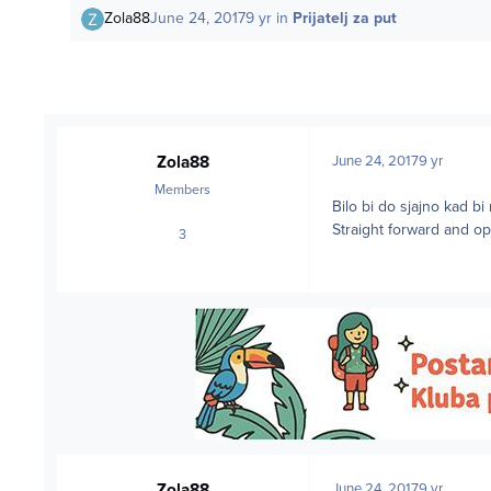
Zola88
June 24, 2017
9 yr
in
Prijatelj za put
Zola88
June 24, 2017
9 yr
Members
Bilo bi do sjajno kad b
Straight forward and o
3
posts
Zola88
June 24, 2017
9 yr