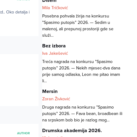
Dišem
Mila Tričković
.. Oko detalja i
Posebna pohvala žirija na konkursu
"Spasimo putopis" 2026. — Sedim u
malenoj, ali prepunoj prostoriji gde se
služi...
Bez izbora
Iva Jakešević
Treća nagrada na konkursu "Spasimo
putopis" 2026. — Nekih mjesec-dva dana
prije samog odlaska, Leon me pitao imam
li...
Mersin
Zoran Živković
Druga nagrada na konkursu "Spasimo
putopis" 2026. — Fava bean, broadbean ili
na srpskom bob bio je razlog mog...
Drumska akademija 2026.
AUTHOR