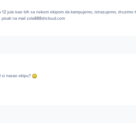
12 jula isao bih sa nekom ekipom da kampujemo, istrazujemo, druzimo itd
pisati na mail
zola888@icloud.com
el si nasao ekipu?