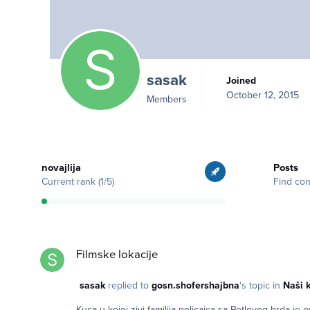
sasak
Joined
October 12, 2015
Members
View all
Find content
novajlija
Posts
Current rank (1/5)
Find con
Filmske lokacije
Filmske lokacije
sasak
replied to
gosn.shofershajbna
's topic in
Naši k
Kuca u kojoj zivi familija policajca sa Petlovog brda je