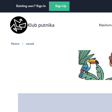
Skip to content
Existing user? Sign In
Sign Up
Klub putnika
Naslovn
Home
sasak