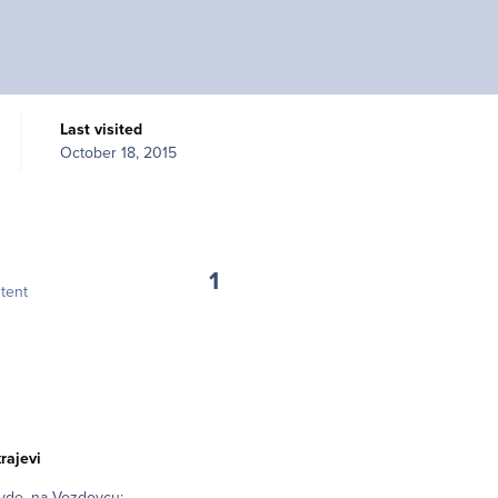
Last visited
October 18, 2015
1
tent
rajevi
 ovde, na Vozdovcu: