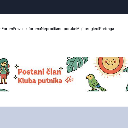
a
Forum
Pravilnik foruma
Nepročitane poruke
Moji pregledi
Pretraga