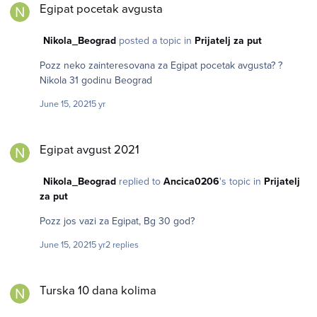
Egipat pocetak avgusta
Nikola_Beograd
posted a topic in
Prijatelj za put
Pozz neko zainteresovana za Egipat pocetak avgusta? ?
Nikola 31 godinu Beograd
June 15, 2021
5 yr
Egipat avgust 2021
Egipat avgust 2021
Nikola_Beograd
replied to
Ancica0206
's topic in
Prijatelj
za put
Pozz jos vazi za Egipat, Bg 30 god?
June 15, 2021
5 yr
2 replies
Turska 10 dana kolima
Turska 10 dana kolima