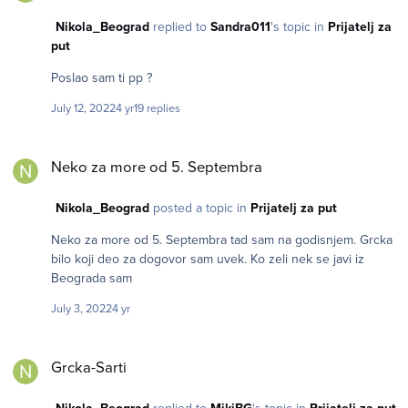
Nikola_Beograd
replied to
Sandra011
's topic in
Prijatelj za
put
Poslao sam ti pp ?
July 12, 2022
4 yr
19 replies
Neko za more od 5. Septembra
Neko za more od 5. Septembra
Nikola_Beograd
posted a topic in
Prijatelj za put
Neko za more od 5. Septembra tad sam na godisnjem. Grcka
bilo koji deo za dogovor sam uvek. Ko zeli nek se javi iz
Beograda sam
July 3, 2022
4 yr
Grcka-Sarti
Grcka-Sarti