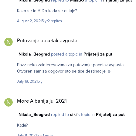
Nikola_Beograd
replied to
MikiBG
's topic in
Prijatelj za put
Kako se ide? Do kada se ostaje?
August 2, 2021
5 yr
2 replies
Putovanje pocetak avgusta
Putovanje pocetak avgusta
Nikola_Beograd
posted a topic in
Prijatelj za put
Pozz neko zainteresovana za putovanje pocetak avgusta.
Otvoren sam za dogovor sto se tice destinacije ☺️
July 18, 2021
5 yr
More Albanija jul 2021
More Albanija jul 2021
Nikola_Beograd
replied to
siki
's topic in
Prijatelj za put
Kada?
July 11, 2021
5 yr
1 reply