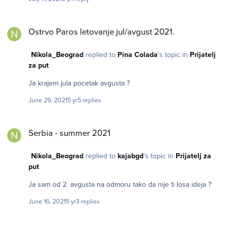
Ostrvo Paros letovanje jul/avgust 2021.
Ostrvo Paros letovanje jul/avgust 2021.
Nikola_Beograd
replied to
Pina Colada
's topic in
Prijatelj
za put
Ja krajem jula pocetak avgusta ?
June 29, 2021
5 yr
5 replies
Serbia - summer 2021
Serbia - summer 2021
Nikola_Beograd
replied to
kajabgd
's topic in
Prijatelj za
put
Ja sam od 2. avgusta na odmoru tako da nije ti losa ideja ?
June 16, 2021
5 yr
3 replies
Egipat pocetak avgusta