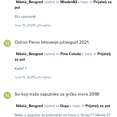
Nikola_Beograd
replied to
Mladen82
's topic in
Prijatelj za
put
Brz oporavak
June 15, 2021
5 yr
4 replies
Ostrvo Paros letovanje jul/avgust 2021.
Ostrvo Paros letovanje jul/avgust 2021.
Nikola_Beograd
replied to
Pina Colada
's topic in
Prijatelj
za put
Kada? ?
June 15, 2021
5 yr
5 replies
Svi koji traže saputnike za grčko more 2018!
Svi koji traže saputnike za grčko more 2018!
Nikola_Beograd
replied to
Duya
's topic in
Prijatelj za put
Neko u avgustu za putovanje na more u Grcku? ? Nikola 27