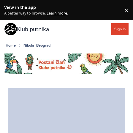
Skip to content
View in the app
×
Di
A better way to browse.
Learn more
.
Klub putnika
Sign In
Home
Nikola_Beograd