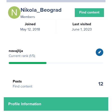
Nikola_Beograd
Find content
Members
Joined
Last visited
May 12, 2018
June 1, 2023
View all
novajlija
Current rank (1/5)
Find content
Posts
12
Find content
Profile Information