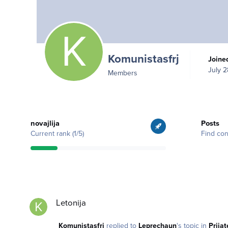
Komunistasfrj
Joine
July 2
Members
View all
Find content
novajlija
Posts
Current rank (1/5)
Find con
Letonija
Letonija
Komunistasfrj
replied to
Leprechaun
's topic in
Prijat