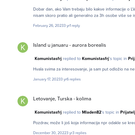
Dobar dan, ako Vam trebaju bilo kakve informacije o LV
nisam skoro pratio ali generalno za 3h osobe više se isp
February 26, 2023
3 yr
1 reply
Island u januaru - aurora borealis
Island u januaru - aurora borealis
Komunistasfrj
replied to
Komunistasfrj
's topic in
Pri
January 17, 2023
3 yr
6 replies
Letovanje, Turska - kolima
Letovanje, Turska - kolima
Komunistasfrj
replied to
Mladen82
's topic in
Prijatel
Pozdrav, može li još koja informacija npr odakle se kreće
December 30, 2022
3 yr
3 replies