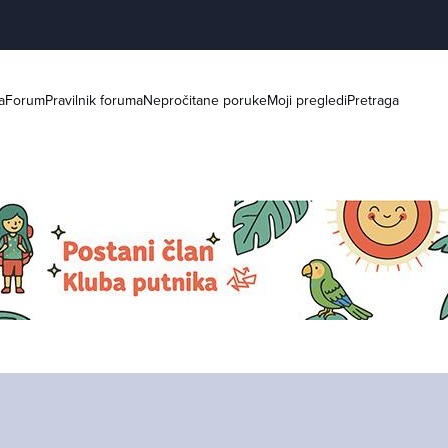
a
Forum
Pravilnik foruma
Nepročitane poruke
Moji pregledi
Pretraga