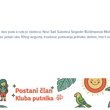
pesta Miskolc Kosice Rzesov Lublin Varsava Bjalistok Suvalki
unas Panavezis Bauska Riga Plan je da se polazi oko 10tog avgusta, troskove putovanja jednako delimo, im