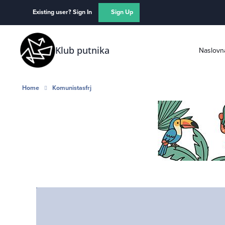
Skip to content
Existing user? Sign In
Sign Up
Klub putnika
Naslovn
Home
Komunistasfrj