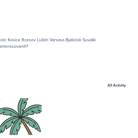
a li zainteresovanih?
All Activity