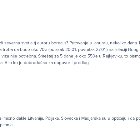
i severna svetla tj auroru borealis? Putovanje u januaru, nekoliko dana. Pu
ta treba da bude oko 70e (odlazak 20.01. povratak 27.01.) na relaciji Beogr
K viza nije potrebna. Smeštaj za 5 dana je oko 550e u Rejkjaviku, to bismo 
ma. Bilo ko je dobrodošao za dogovor i predlog.
elimicno dakle Litvanija, Poljska, Slovacka i Madjarska su u opticaju i da 
pitanja