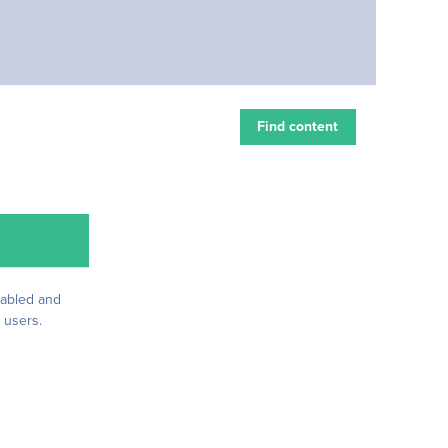
Find content
sabled and
 users.