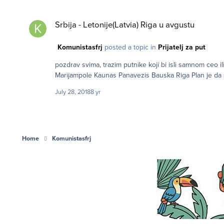
Srbija - Letonije(Latvia) Riga u avgustu
Srbija - Letonije(Latvia) Riga u avgustu
Komunistasfrj
posted a topic in
Prijatelj za put
pozdrav svima, trazim putnike koji bi isli samnom ceo ili deo puta a ruta je sledeca: Novi Sad Subotica Segedin BUdim
Marijampole Ka
July 28, 2018
8 yr
Home
Komunistasfrj