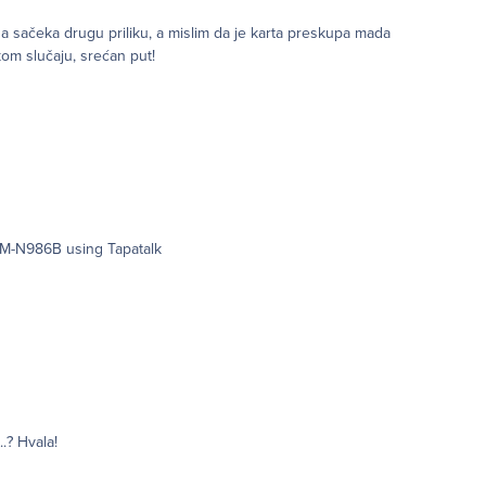
a sačeka drugu priliku, a mislim da je karta preskupa mada
kom slučaju, srećan put!
reme, svima koji idete srećan put i javite kako je bilo! Sent from my SM-N986B using Tapatalk
..? Hvala!