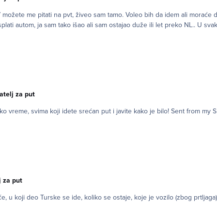
 možete me pitati na pvt, živeo sam tamo. Voleo bih da idem ali moraće d
lati autom, ja sam tako išao ali sam ostajao duže ili let preko NL.. U sva
jatelj za put
Hvala svima za interesovanje, ja sam put odložio na neko v
j za put
, u koji deo Turske se ide, koliko se ostaje, koje je vozilo (zbog prtljaga)