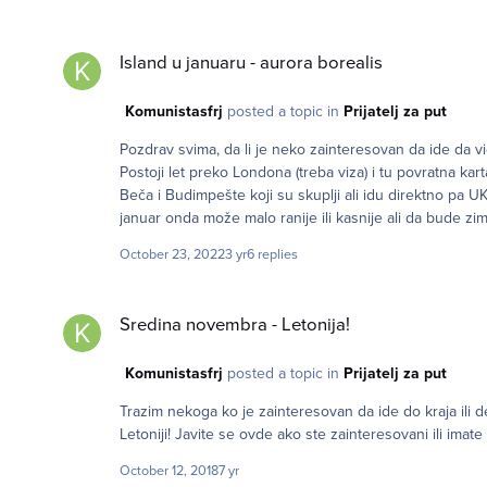
Island u januaru - aurora borealis
Island u januaru - aurora borealis
Komunistasfrj
posted a topic in
Prijatelj za put
Pozdrav svima, da li je neko zainteresovan da ide da vid
Postoji let preko Londona (treba viza) i tu povratna kar
Beča i Budimpešte koji su skuplji ali idu direktno pa U
januar onda može malo ranije ili kasnije ali da bude zi
October 23, 2022
3 yr
6 replies
Sredina novembra - Letonija!
Sredina novembra - Letonija!
Komunistasfrj
posted a topic in
Prijatelj za put
Trazim nekoga ko je zainteresovan da ide do kraja ili d
Letoniji! Javite se ovde ako ste zainteresovani ili imate 
October 12, 2018
7 yr