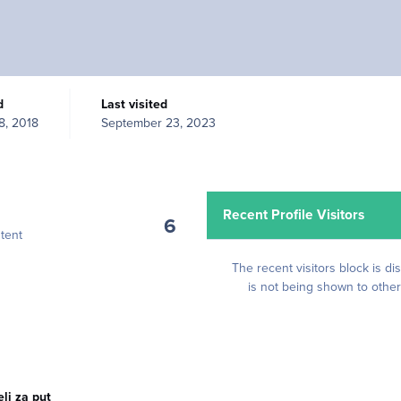
d
Last visited
8, 2018
September 23, 2023
Recent Profile Visitors
6
tent
The recent visitors block is di
is not being shown to other
elj za put