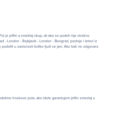
t je jeftin a smeštaj skup, ali ako se podeli nije strašno.
ad - London - Rejkjavik - London - Beograd, postoje i letovi iz
podelili u zavisnosti koliko ljudi se javi. Ako baš ne odgovara
podelimo troskove puta, ako idete garantujem jeftin smestaj u