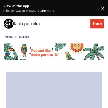
Skip to content
View in the app
×
Di
A better way to browse.
Learn more
.
Klub putnika
Sign In
Home
milrelja