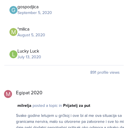
gospodjica
September 5, 2020
*milica
August 5, 2020
Lucky Luck
July 13, 2020
891 profile views
Egipat 2020
Egipat 2020
milrelja
posted a topic in
Prijatelj za put
Svake godine letujem u grčkoj i ove bi al me ova situacija sa
granicama nervira, malo su otvorene pa zatvorene i sve to mi
daje neki dodatni nepotrebni pritisak oko odmora a nikako da