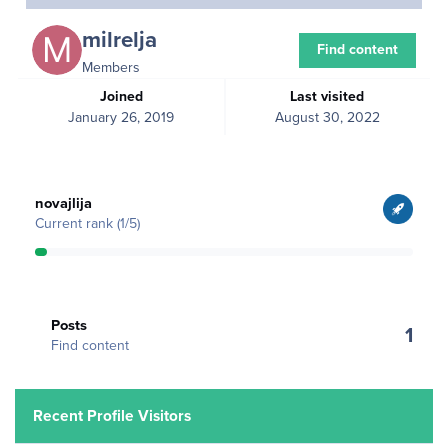
milrelja
Find content
Members
Joined
Last visited
January 26, 2019
August 30, 2022
View all
novajlija
Current rank (1/5)
Find content
Posts
1
Find content
Recent Profile Visitors