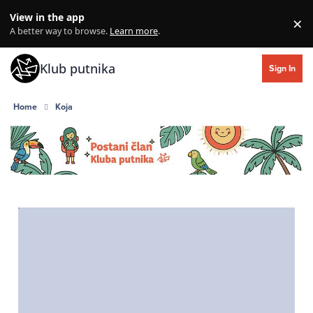
Skip to content
View in the app
×
Di
A better way to browse.
Learn more
.
Klub putnika
Sign In
Home
Koja