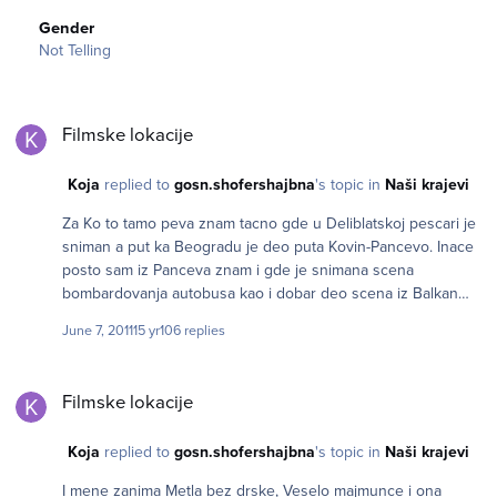
Gender
Not Telling
Filmske lokacije
Filmske lokacije
Koja
replied to
gosn.shofershajbna
's topic in
Naši krajevi
Za Ko to tamo peva znam tacno gde u Deliblatskoj pescari je
sniman a put ka Beogradu je deo puta Kovin-Pancevo. Inace
posto sam iz Panceva znam i gde je snimana scena
bombardovanja autobusa kao i dobar deo scena iz Balkan
ekspresa i neke scene iz Maratonaca. TT sindrom je koliko
June 7, 2011
15 yr
106 replies
znam sniman delom na Kalemegdanu a delom u studiju.
Mehanizam je negde u Vojvodini, deo Sabirnog centra je
Filmske lokacije
takodje scenografija(studio Avala filma). Nikolina kuca (njen
Filmske lokacije
enterijer) je neki vatrogasni dom, deo filma Bulevar revolucije
je takodje sniman tu. Lajanje na zvezde, deo sa ekskurzije je
Koja
replied to
gosn.shofershajbna
's topic in
Naši krajevi
sniman u Kotoru i na ostrvu Gospa od skrpjela, a jedan deo i
u Beogradu, a scena casa predvojnicke obuke gde ovaj tera
I mene zanima Metla bez drske, Veselo majmunce i ona