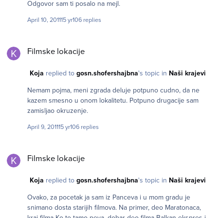
Odgovor sam ti posalo na mejl.
April 10, 2011
15 yr
106 replies
Filmske lokacije
Filmske lokacije
Koja
replied to
gosn.shofershajbna
's topic in
Naši krajevi
Nemam pojma, meni zgrada deluje potpuno cudno, da ne
kazem smesno u onom lokalitetu. Potpuno drugacije sam
zamisljao okruzenje.
April 9, 2011
15 yr
106 replies
Filmske lokacije
Filmske lokacije
Koja
replied to
gosn.shofershajbna
's topic in
Naši krajevi
Ovako, za pocetak ja sam iz Panceva i u mom gradu je
snimano dosta starijih filmova. Na primer, deo Maratonaca,
kraj filma Ko to tamo peva, dobar deo filma Balkan ekspres i