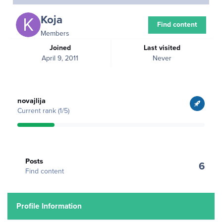
Koja
Find content
Members
Joined
Last visited
April 9, 2011
Never
View all
novajlija
Current rank (1/5)
Find content
Posts
6
Find content
Profile Information