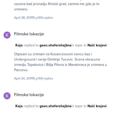
filozofa u cosak, cini mi se da je na Fruskoj Gori. Inace dobar
sezona kad pronadju Rimski grad, zanima me gde je to
deo filmova pre 2000. je sniman u Avala filmu (u studijima),
snimano.
sto skorijih godina nije slucaj. Citulju za Eskobara nisam ni ja
gledao, tako da nemam pojma gde je sta snimano, najvise
April 28, 2011
15 yr
106 replies
zato sto imam otpor prema tom filmu jer je izasao iz Pink
produkcije.
Filmske lokacije
Filmske lokacije
Koja
replied to
gosn.shofershajbna
's topic in
Naši krajevi
Otpisani su snimani na Kosancicevom vencu kao i
Underground i serija Dimitrije Tucovic. Scena obracuna
izmedju Topalovica i Bilija Pitona iz Maratonaca je snimana u
Pancevu.
April 24, 2011
15 yr
106 replies
Filmske lokacije
Filmske lokacije
Koja
replied to
gosn.shofershajbna
's topic in
Naši krajevi