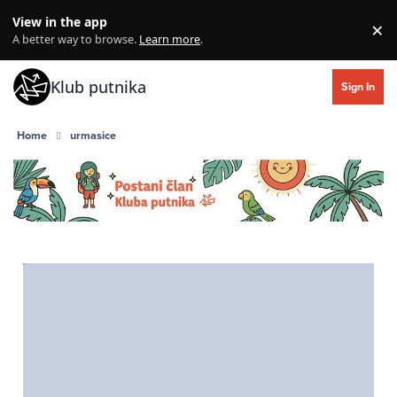
Skip to content
View in the app
×
Di
A better way to browse.
Learn more
.
Klub putnika
Sign In
Home
urmasice