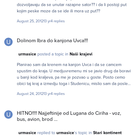
dozvoljavaju da se unutar razapne sator?? i da li postoji put
kojim peske moze da se ide ili mora uz put??
August 25, 2012
13 yr
4 replies
Dolinom Ibra do kanjona Uvca!!!
Dolinom Ibra do kanjona Uvca!!!
urmasice
posted a topic in
Naši krajevi
Planirao sam da krenem na kanjon Uvca i da se camcem
spustim do kraja. U medjuvremenu mi se javio drug da boravi
u banji kod kraljeva, pa me je pozvao u goste. Posto cemo
obici taj kraj a izmedju toga i Studenicu, mislio sam da posle
krenim iz banje busom do manastira Gradac a onda da
August 24, 2012
13 yr
4 replies
polako za 1 do 2 dana pesice obidjem i Petrovu crkvu ,
Djurdjeve stupove i Sopocane (Ras ako tamo ima nesto da se
HITNO!!!! Najjeftinije od Lugana do Ciriha - voz, bus, avion, brod ...
vidi), i tu prespavam. Onda bih otisao do Sjenice pa me
HITNO!!!! Najjeftinije od Lugana do Ciriha - voz,
interesuje jel ima tamo da se iznajme camci ili da li neko
bus, avion, brod ...
provodi kanjonom Uvca, a ako ne da li moguce pesice da se
spusti do kraja kanjona. dal li su oba plana izvodljiva posto
urmasice
replied to
urmasice
's topic in
Stari kontinent
nisam pri parama?? hvala unapred