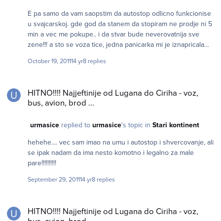
E pa samo da vam saopstim da autostop odlicno funkcionise
u svajcarskoj. gde god da stanem da stopiram ne prodje ni 5
min a vec me pokupe.. i da stvar bude neverovatnija sve
zene!!! a sto se voza tice, jedna panicarka mi je iznapricala
razna sranja tako da nisam ni pomisljao da s svercujem
October 19, 2011
14 yr
8 replies
HITNO!!!! Najjeftinije od Lugana do Ciriha - voz, bus, avion, brod ...
HITNO!!!! Najjeftinije od Lugana do Ciriha - voz,
bus, avion, brod ...
urmasice
replied to
urmasice
's topic in
Stari kontinent
hehehe.... vec sam imao na umu i autostop i shvercovanje, ali
se ipak nadam da ima nesto komotno i legalno za male
pare!!!!!!!!!!
September 29, 2011
14 yr
8 replies
HITNO!!!! Najjeftinije od Lugana do Ciriha - voz, bus, avion, brod ...
HITNO!!!! Najjeftinije od Lugana do Ciriha - voz,