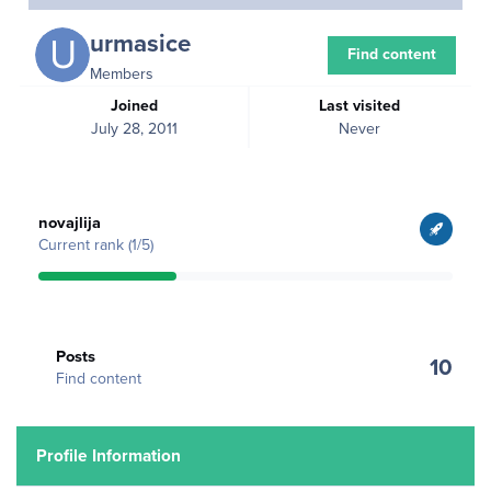
urmasice
Find content
Members
Joined
Last visited
July 28, 2011
Never
View all
novajlija
Current rank (1/5)
Find content
Posts
10
Find content
Profile Information