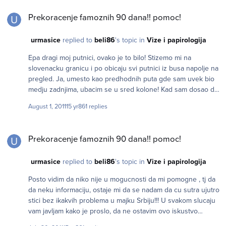
Prekoracenje famoznih 90 dana!! pomoc!
posti, znaci da si poslao zahtev u policiju za obnovu isteklog
Prekoracenje famoznih 90 dana!! pomoc!
permessa i koja ti sluzi da pomocu nje legalno boravis u
zemlji sengena i sa njom mozes samo da putujes kuci tj.
urmasice
replied to
beli86
's topic in
Vize i papirologija
zemlju prebivalista. u mom slucaju posto je istekla pre 2
godine bilo je potpuno nemoguce se vratiti kuci i sa
Epa dragi moj putnici, ovako je to bilo! Stizemo mi na
ricevutom jer posle poziva iz policije od dana predaje otisaka
slovenacku granicu i po obicaju svi putnici iz busa napolje na
i provere papira, u roku od 2 nedelje dobijas permesso
pregled. Ja, umesto kao predhodnih puta gde sam uvek bio
medju zadnjima, ubacim se u sred kolone! Kad sam dosao do
njega, odlucim da se napravim malo mutav, dam mu samo
August 1, 2011
15 yr
861 replies
pasos, a policajac poceo da obrce strane i vidi 10-ak pecata.
Pita me: gde je permeso - ja njemu: MOLIM - on: permeso. Ja
Prekoracenje famoznih 90 dana!! pomoc!
poceo da ceprkam po torbi, ljudi u redu cekaju, vidim prevrce
Prekoracenje famoznih 90 dana!! pomoc!
ocima, kaze on meni stani sa strane pa trazi. Izvucem ti ja
permeso i on mi pokaza prstom da pridjem. Gleda on, gleda,
urmasice
replied to
beli86
's topic in
Vize i papirologija
pa kaze: ovo je isteklo pre dve godine! - ja: imam ricevutu -
on: daj da vidim - ja: u autobusu je - on: donesi - ja: MOLIM -
Posto vidim da niko nije u mogucnosti da mi pomogne , tj da
on opet prevrne ocima i siri ruke i kaze: DONESI! Odem do
da neku informaciju, ostaje mi da se nadam da cu sutra ujutro
vozaca da ga zamolim da otvori gepek, izvucem ranac i
stici bez ikakvih problema u majku Srbiju!!! U svakom slucaju
odnesem do kucice i krenem pred njim da vadim papire,
vam javljam kako je proslo, da ne ostavim ovo iskustvo
policajac samo gleda. Na kraju mu dam, pogleda on ricevutu,
samom sebi nego da ga podelim sa drugima.