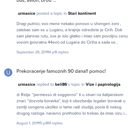
bus, avion, brod ...
urmasice
posted a topic in
Stari kontinent
Dragi putnici, evo mene nekako ponovo u shengen zoni ,
zatekao sam se u Luganu, a krajnje odrediste je Cirih. Dok
sam planirao rutu, sve je islo glatko i imao sam povoljnu cenu
vozom (povratna 44evr) od Lugana do Ciriha a sada se
ispostavilo da je 100evr Da li neko ima ideju kako bih mogao
September 29, 2011
14 yr
8 replies
jevtinije da prodjem??
Prekoracenje famoznih 90 dana!! pomoc!
Prekoracenje famoznih 90 dana!! pomoc!
urmasice
replied to
beli86
's topic in
Vize i papirologija
@ Relja: ''permesso di soggiorno'' ti u stvari na italijanskom
znaci ''dozvola boravka'', koji ti obezbedje legalan boravak u
zemlji sengena ukoliko si tamo radi studija, posla ili nekog
drugog razloga. naravno prethodno bi trebao da imas vizu iz
ambasade pa bi tek onda u zemlji sengena gde planiras
August 1, 2011
15 yr
861 replies
boravak, u ovom slucaju italija, mogao da zatrazis permesso u
slucaju "ricevute" tj. na nasem ''potvrda'', koja se dobija u