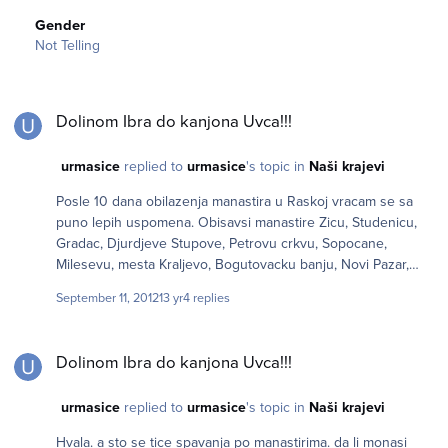
Gender
Not Telling
Dolinom Ibra do kanjona Uvca!!!
Dolinom Ibra do kanjona Uvca!!!
urmasice
replied to
urmasice
's topic in
Naši krajevi
Posle 10 dana obilazenja manastira u Raskoj vracam se sa
puno lepih uspomena. Obisavsi manastire Zicu, Studenicu,
Gradac, Djurdjeve Stupove, Petrovu crkvu, Sopocane,
Milesevu, mesta Kraljevo, Bogutovacku banju, Novi Pazar,
Prijepolje, Priboj kao i srednjevekovne gradjevine Stari Ras,
September 11, 2012
13 yr
4 replies
Maglic, Pribon, moram da kazem da sam video vise nego sto
sam ocekivao. Ljudi kad su culi da sam krenuo iz Bg da
Dolinom Ibra do kanjona Uvca!!!
obilazim taj deo Srbije svakom sam bio kao cirkusna atrakcija,
Dolinom Ibra do kanjona Uvca!!!
ne samo sto stanu da popricamo nego me i povezu i daju da
jedem a u nekim slucajevima i da prespavam!!!!
urmasice
replied to
urmasice
's topic in
Naši krajevi
Hvala. a sto se tice spavanja po manastirima. da li monasi