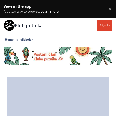
Skip to content
View in the app
×
Di
A better way to browse.
Learn more
.
Klub putnika
Sign In
Home
cilebojan