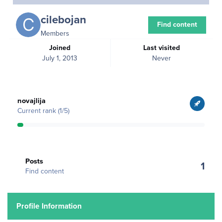
cilebojan
Find content
Members
Joined
Last visited
July 1, 2013
Never
View all
novajlija
Current rank (1/5)
Find content
Posts
1
Find content
Profile Information