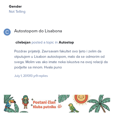
Gender
Not Telling
Autostopom do Lisabona
Autostopom do Lisabona
cilebojan
posted a topic in
Autostop
Pozdrav prijatelji. Zavrsavam fakultet ovo ljeto i zelim da
otputujem u Lisabon autostopom, malo da se odmorim od
svega. Molim vas ako imate neka iskustva na ovoj relaciji da
podjelte sa mnom. Hvala puno
July 1, 2013
13 yr
9 replies