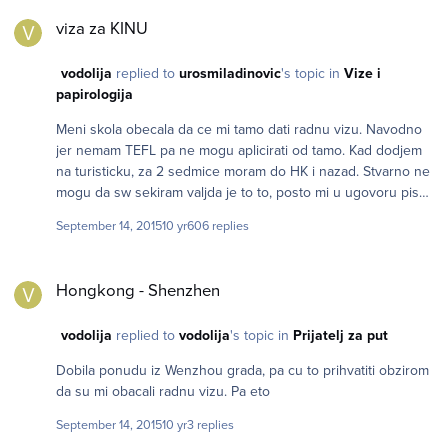
viza za KINU
viza za KINU
vodolija
replied to
urosmiladinovic
's topic in
Vize i
papirologija
Meni skola obecala da ce mi tamo dati radnu vizu. Navodno
jer nemam TEFL pa ne mogu aplicirati od tamo. Kad dodjem
na turisticku, za 2 sedmice moram do HK i nazad. Stvarno ne
mogu da sw sekiram valjda je to to, posto mi u ugovoru pise
da ce mi obwzbijediti Z vizu. Inace sam diplomirana i imam
September 14, 2015
10 yr
606 replies
certifikat isto za predavanje worldwide, al malo je poznat u
Kini...
Hongkong - Shenzhen
Hongkong - Shenzhen
vodolija
replied to
vodolija
's topic in
Prijatelj za put
Dobila ponudu iz Wenzhou grada, pa cu to prihvatiti obzirom
da su mi obacali radnu vizu. Pa eto
September 14, 2015
10 yr
3 replies