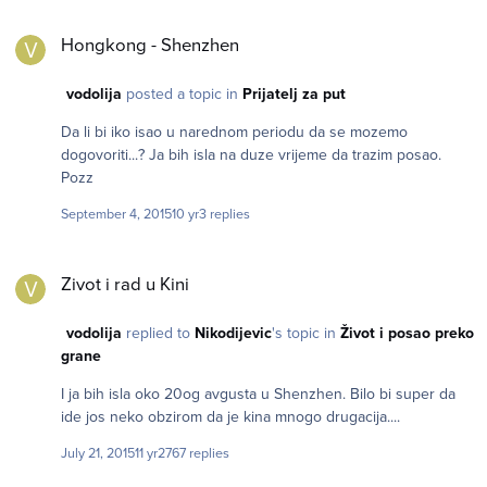
Hongkong - Shenzhen
Hongkong - Shenzhen
vodolija
posted a topic in
Prijatelj za put
Da li bi iko isao u narednom periodu da se mozemo
dogovoriti...? Ja bih isla na duze vrijeme da trazim posao.
Pozz
September 4, 2015
10 yr
3 replies
Zivot i rad u Kini
Zivot i rad u Kini
vodolija
replied to
Nikodijevic
's topic in
Život i posao preko
grane
I ja bih isla oko 20og avgusta u Shenzhen. Bilo bi super da
ide jos neko obzirom da je kina mnogo drugacija....
July 21, 2015
11 yr
2767 replies