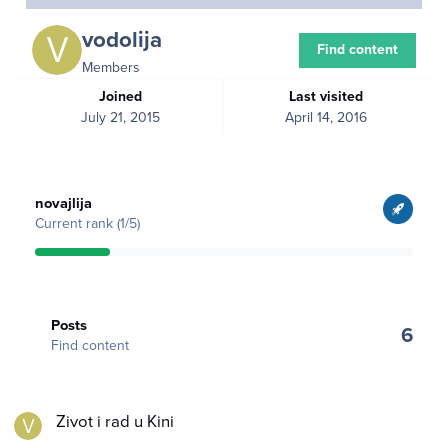
vodolija
Find content
Members
Joined
Last visited
July 21, 2015
April 14, 2016
View all
novajlija
Current rank (1/5)
Find content
Posts
6
Find content
Zivot i rad u Kini
Zivot i rad u Kini