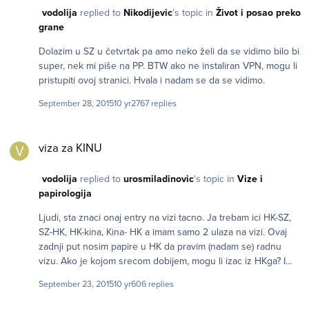
vodolija
replied to
Nikodijevic
's topic in
Život i posao preko
grane
Dolazim u SZ u četvrtak pa amo neko želi da se vidimo bilo bi
super, nek mi piše na PP. BTW ako ne instaliran VPN, mogu li
pristupiti ovoj stranici. Hvala i nadam se da se vidimo.
September 28, 2015
10 yr
2767 replies
viza za KINU
viza za KINU
vodolija
replied to
urosmiladinovic
's topic in
Vize i
papirologija
Ljudi, sta znaci onaj entry na vizi tacno. Ja trebam ici HK-SZ,
SZ-HK, HK-kina, Kina- HK a imam samo 2 ulaza na vizi. Ovaj
zadnji put nosim papire u HK da pravim (nadam se) radnu
vizu. Ako je kojom srecom dobijem, mogu li izac iz HKga? I
drugo pitanje, da li su mi dovoljna 2 entrija da bi ostvarila ovu
September 23, 2015
10 yr
606 replies
putanju. Unaprijed hvala.