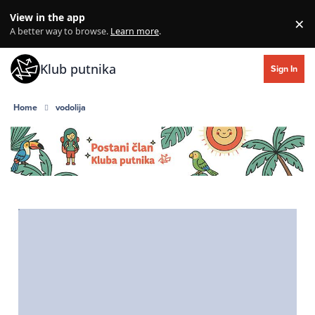
Skip to content
View in the app
×
Di
A better way to browse.
Learn more
.
Klub putnika
Sign In
Home
vodolija