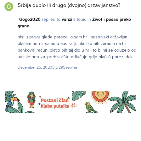
Srbija duplo ili drugo (dvojno) drzavljanstvo?
Gogo2020
replied to
vanzi
's topic in
Život i posao preko
grane
nisi u pravu glede poreza. ja sam hr i australski državljan.
plaćam porez samo u australiji. ukoliko bih zaradio na hr
bankovni račun, platio bih taj dio u hr i to bi mi se oduzelo od
aussie poreza. prebivalište odlučuje gdje plaćaš porez. dakle,
imaš državljanstava X ali samo jedno prebivalište.
December 25, 2020
5 yr
295 replies