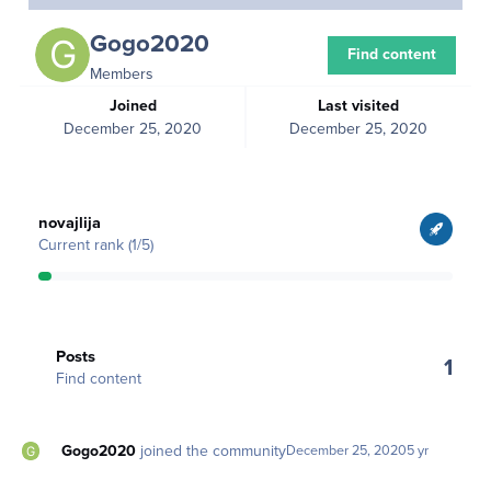
Gogo2020
Find content
Members
Joined
Last visited
December 25, 2020
December 25, 2020
View all
novajlija
Current rank (1/5)
Find content
Posts
1
Find content
Gogo2020
joined the community
December 25, 2020
5 yr
Srbija duplo ili drugo (dvojno) drzavljanstvo?