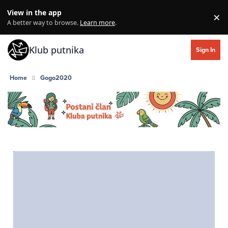
Skip to content
View in the app
×
Di
A better way to browse.
Learn more
.
Klub putnika
Sign In
Home
Gogo2020