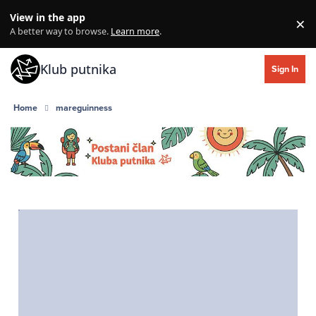
Skip to content
View in the app
×
Di
A better way to browse.
Learn more
.
Klub putnika
Sign In
Home
mareguinness