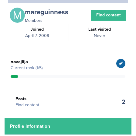
mareguinness
Find content
Members
Joined
Last visited
April 7, 2009
Never
View all
novajlija
Current rank (1/5)
Find content
Posts
2
Find content
Profile Information