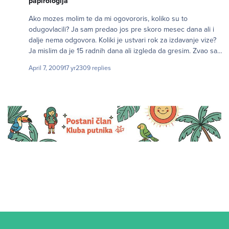
papirologija
Ako mozes molim te da mi ogovororis, koliko su to
odugovlacili? Ja sam predao jos pre skoro mesec dana ali i
dalje nema odgovora. Koliki je ustvari rok za izdavanje vize?
Ja mislim da je 15 radnih dana ali izgleda da gresim. Zvao sam
ambasadu i oni mi rekose da cekam to moze da potraje i do
April 7, 2009
17 yr
2309 replies
mesec dana. Kada sam rekao da je mesec dana vec proslo
zalupise mi slusalicu. Ima li neko ideju sta da radim u ovoj
situaciji? Inace imam 3 britanske ispostovane vize a od pre
mesec dana imam i odbijenicu, iz nepoznatih i nejasnih
razloga.