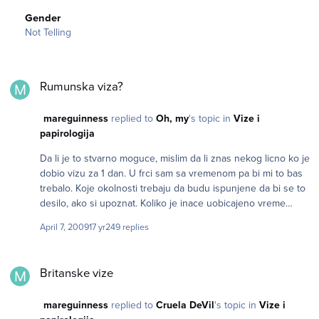
Gender
Not Telling
Rumunska viza?
Rumunska viza?
mareguinness
replied to
Oh, my
's topic in
Vize i
papirologija
Da li je to stvarno moguce, mislim da li znas nekog licno ko je
dobio vizu za 1 dan. U frci sam sa vremenom pa bi mi to bas
trebalo. Koje okolnosti trebaju da budu ispunjene da bi se to
desilo, ako si upoznat. Koliko je inace uobicajeno vreme
potrebno za izdavanje vize?
April 7, 2009
17 yr
249 replies
Britanske vize
Britanske vize
mareguinness
replied to
Cruela DeVil
's topic in
Vize i