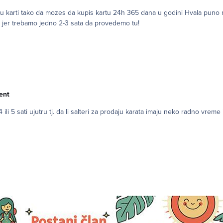
kartu 24h 365 dana u godini Hvala puno na brzom odgovoru. Zanima me jos bezbednost na stanicama
, jer trebamo jedno 2-3 sata da provedemo tu!
ent
ili 5 sati ujutru tj. da li salteri za prodaju karata imaju neko radno vreme 