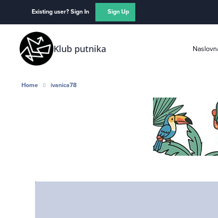
Skip to content
Existing user? Sign In
Sign Up
Klub putnika
Naslovn
Home
ivanica78