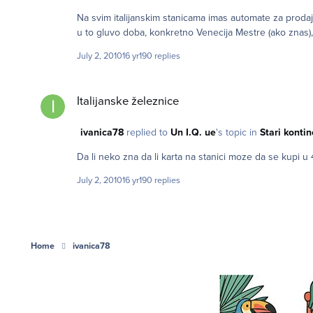
Na svim italijanskim stanicama imas automate za prodaju karti tako da mozes da kupis 
u to gluvo doba, konkretno Venecija Mestre (ako znas)
July 2, 2010
16 yr
190 replies
Italijanske železnice
Italijanske železnice
ivanica78
replied to
Un I.Q. ue
's topic in
Stari kontin
Da li neko zna da li karta na stanici moze da se kupi u 4 
July 2, 2010
16 yr
190 replies
Home
ivanica78