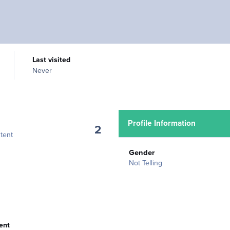
Last visited
Never
Profile Information
2
tent
Gender
Not Telling
ent