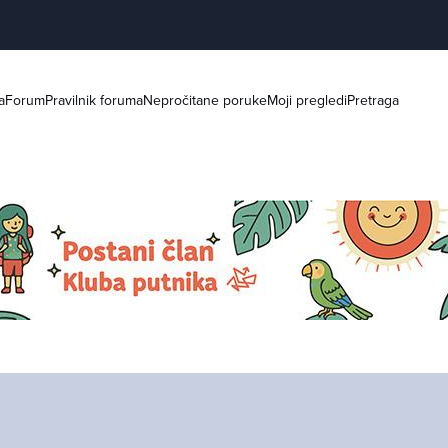
a
Forum
Pravilnik foruma
Nepročitane poruke
Moji pregledi
Pretraga