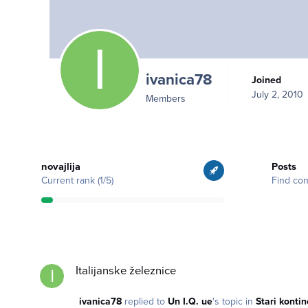
ivanica78
Joined
July 2, 2010
Members
View all
Find content
novajlija
Posts
Current rank (1/5)
Find con
Italijanske železnice
Italijanske železnice
ivanica78
replied to
Un I.Q. ue
's topic in
Stari kontin