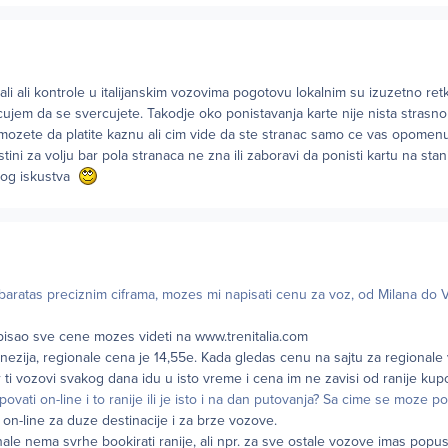
ali ali kontrole u italijanskim vozovima pogotovu lokalnim su izuzetno ret
ujem da se svercujete. Takodje oko ponistavanja karte nije nista strasno
 mozete da platite kaznu ali cim vide da ste stranac samo ce vas opomenut
stini za volju bar pola stranaca ne zna ili zaboravi da ponisti kartu na stan
cnog iskustva
 baratas preciznim ciframa, mozes mi napisati cenu za voz, od Milana do 
pisao sve cene mozes videti na www.trenitalia.com
nezija, regionale cena je 14,55e. Kada gledas cenu na sajtu za regional
r ti vozovi svakog dana idu u isto vreme i cena im ne zavisi od ranije kup
e kupovati on-line i to ranije ili je isto i na dan putovanja? Sa cime se moze p
n-line za duze destinacije i za brze vozove.
ale nema svrhe bookirati ranije, ali npr. za sve ostale vozove imas popu