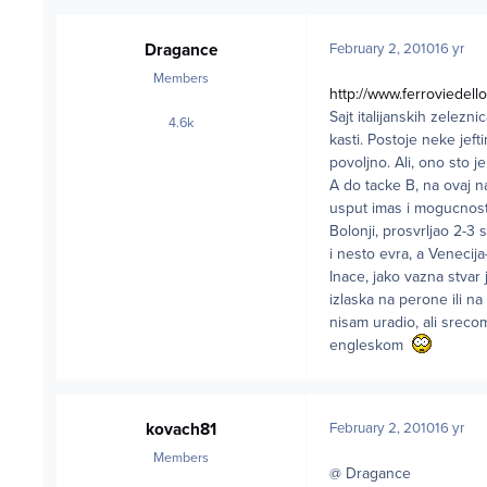
Dragance
February 2, 2010
16 yr
Members
http://www.ferroviedell
Sajt italijanskih zelez
4.6k
posts
kasti. Postoje neke jeft
povoljno. Ali, ono sto j
A do tacke B, na ovaj n
usput imas i mogucnost
Bolonji, prosvrljao 2-3 
i nesto evra, a Venecija
Inace, jako vazna stva
izlaska na perone ili n
nisam uradio, ali srec
engleskom
kovach81
February 2, 2010
16 yr
Members
@ Dragance