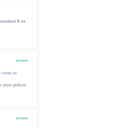
a oznakom R na
AUTHOR
 i onda se
r zvuci prilicno
AUTHOR