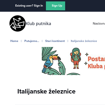
Skip to content
Existing user? Sign In
Sign Up
Klub putnika
Naslovn
Home
Putujemo...
Stari kontinent
Italijanske železnice
Italijanske železnice