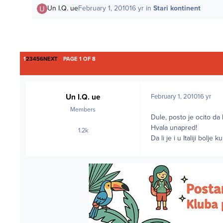
Un I.Q. ue
February 1, 2010
16 yr
in
Stari kontinent
LAST PAGE
1
2
3
4
5
6
NEXT
PAGE 1 OF 8
Un I.Q. ue
February 1, 2010
16 yr
Members
Dule, posto je ocito da
Hvala unapred!
1.2k
posts
Da li je i u Italiji bolj