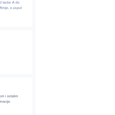
od tacke A do
tinije, a usput
om i ostalim
inacije.