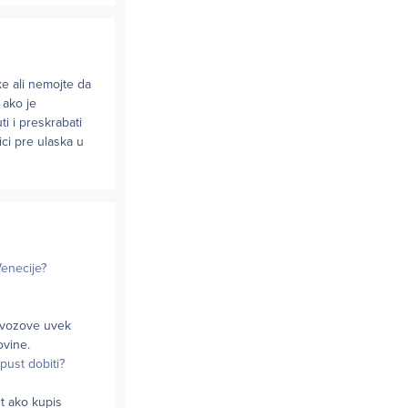
ke ali nemojte da
 ako je
i i preskrabati
ici pre ulaska u
Venecije?
e vozove uvek
ovine.
opust dobiti?
st ako kupis