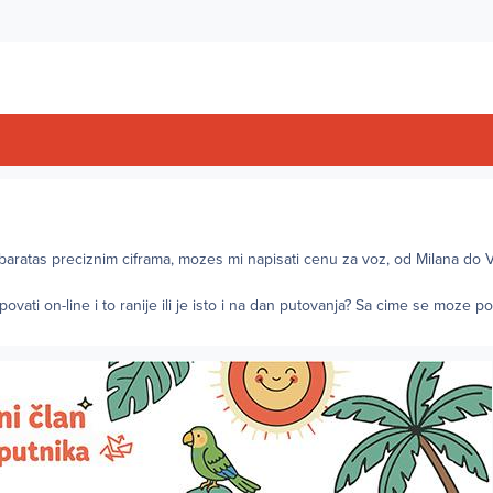
 baratas preciznim ciframa, mozes mi napisati cenu za voz, od Milana do 
e kupovati on-line i to ranije ili je isto i na dan putovanja? Sa cime se moze p