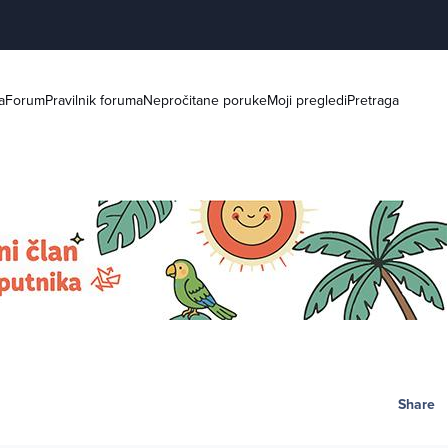
a
Forum
Pravilnik foruma
Nepročitane poruke
Moji pregledi
Pretraga
Share