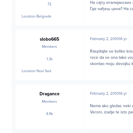
На сајту италијанских
72
posts
Где нађеш цене? На са
Location
Belgrade
slobo665
February 2, 2010
16 yr
Members
Raspitajte se koliko kos
rece da se ona tako voz
1.3k
posts
skontao moju devojku kad 
Location
Novi Sad
Dragance
February 2, 2010
16 yr
Members
Nema ako gledas neki da
Veroni, izadje te isto p
4.6k
posts