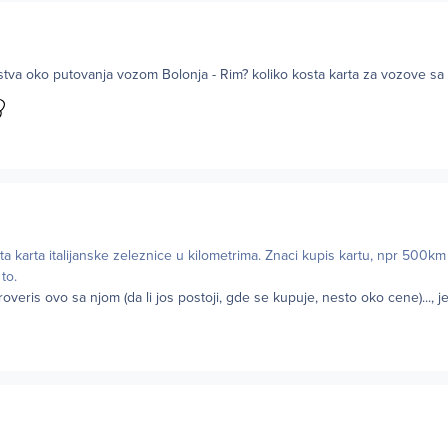
ustva oko putovanja vozom Bolonja - Rim? koliko kosta karta za vozove s
ta karta italijanske zeleznice u kilometrima. Znaci kupis kartu, npr 500km
to.
overis ovo sa njom (da li jos postoji, gde se kupuje, nesto oko cene)..., je