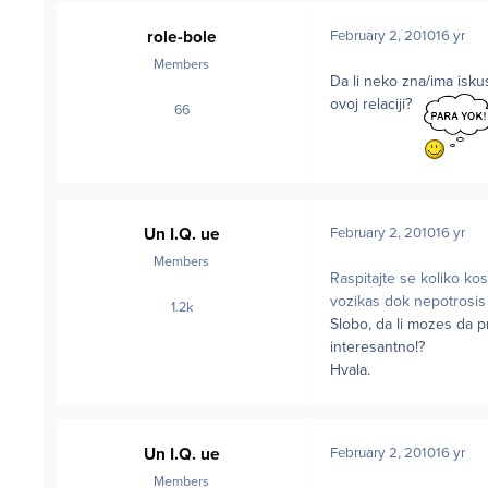
role-bole
February 2, 2010
16 yr
Members
Da li neko zna/ima isk
ovoj relaciji?
66
posts
Un I.Q. ue
February 2, 2010
16 yr
Members
Raspitajte se koliko kos
vozikas dok nepotrosis 
1.2k
posts
Slobo, da li mozes da pr
interesantno!?
Hvala.
Un I.Q. ue
February 2, 2010
16 yr
Members