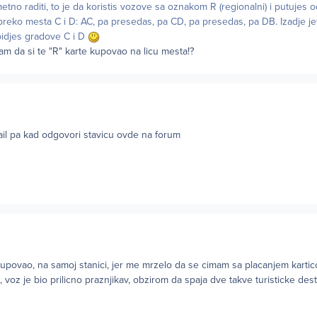
etno raditi, to je da koristis vozove sa oznakom R (regionalni) i putujes 
 preko mesta C i D: AC, pa presedas, pa CD, pa presedas, pa DB. Izadje jef
idjes gradove C i D
m da si te "R" karte kupovao na licu mesta!?
ail pa kad odgovori stavicu ovde na forum
upovao, na samoj stanici, jer me mrzelo da se cimam sa placanjem kartic
 voz je bio prilicno praznjikav, obzirom da spaja dve takve turisticke dest