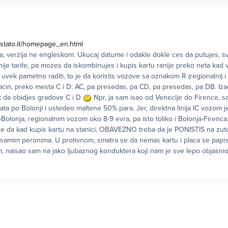
ostato.it/homepage_en.html
nica, verzija ne engleskom. Ukucaj datume i odakle dokle ces da putujes, s
inije tarife, pa mozes da iskombinujes i kupis kartu ranije preko neta kad 
e uvek pametno raditi, to je da koristis vozove sa oznakom R (regionalni) 
acin, preko mesta C i D: AC, pa presedas, pa CD, pa presedas, pa DB. Izadj
 da obidjes gradove C i D
Npr, ja sam isao od Venecije do Firence, 
sata po Bolonji i ustedeo maltene 50% para. Jer, direktna linija IC vozom 
-Bolonja, regionalnim vozom oko 8-9 evra, pa isto toliko i Bolonja-Firenca
r je da kad kupis kartu na stanici, OBAVEZNO treba da je PONISTIS na z
a samim peronima. U protivnom, smatra se da nemas kartu i placa se papr
om, naisao sam na jako ljubaznog konduktera koji nam je sve lepo objasn