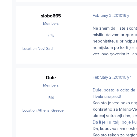
slobo665
February 2, 2010
16 yr
Members
Ne znam da li ste skont
mislite da vam preporuc
1.3k
posts
neponistite, u principu
hemijskom po karti jer i
Location
Novi Sad
voz, ovo govorim iz li
Dule
February 2, 2010
16 yr
Members
Dule, posto je ocito da
Hvala unapred!
514
posts
Kao sto je vec neko na
Konkretno za Milano-Ve
Location
Athens, Greece
ukucaj sutrasnji dan, je
Da li je i u Italiji bolj
Da, kupovao sam cesto o
Kao sto rekoh za region