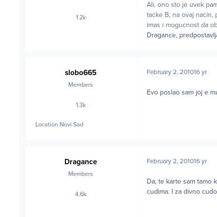
Ali, ono sto je uvek pam
tacke B, na ovaj nacin,
1.2k
posts
imas i mogucnost da ob
Dragance, predpostavlja
slobo665
February 2, 2010
16 yr
Members
Evo poslao sam joj e m
1.3k
posts
Location
Novi Sad
Dragance
February 2, 2010
16 yr
Members
Da, te karte sam tamo k
cudima. I za divno cudo,
4.6k
posts