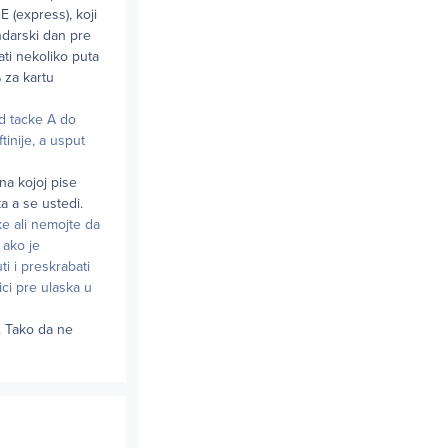
 (express), koji
ndarski dan pre
ati nekoliko puta
 za kartu
od tacke A do
tinije, a usput
na kojoj pise
 a se ustedi.
ke ali nemojte da
 ako je
i i preskrabati
ici pre ulaska u
. Tako da ne