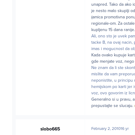
unapred. Tako da ako id
je nesto malo skuplji o
(amica promotivna ponud
regionale-om. Za ostale
kupljenu 15 dana ranije.
Ali, ono sto je uvek pam
tacke B, na ovaj nacin,
imas i mogucnost da ob
Kada ovako kupuje karte
gde menjate voz, nego 
Ne znam da li ste skont
mislite da vam preporuc
neponistite, u principu
hemijskom po karti jer i
voz, ovo govorim iz li
Generalno si u pravu, a
prepustajte se slucaju.
slobo665
February 2, 2010
16 yr