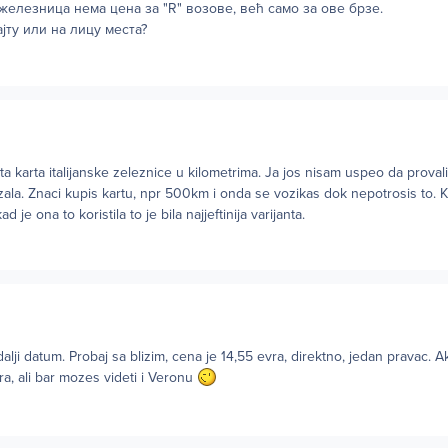
 железница нема цена за "R" возове, већ само за ове брзе.
јту или на лицу места?
ta karta italijanske zeleznice u kilometrima. Ja jos nisam uspeo da proval
ala. Znaci kupis kartu, npr 500km i onda se vozikas dok nepotrosis to. 
je ona to koristila to je bila najjeftinija varijanta.
lji datum. Probaj sa blizim, cena je 14,55 evra, direktno, jedan pravac. 
ara, ali bar mozes videti i Veronu