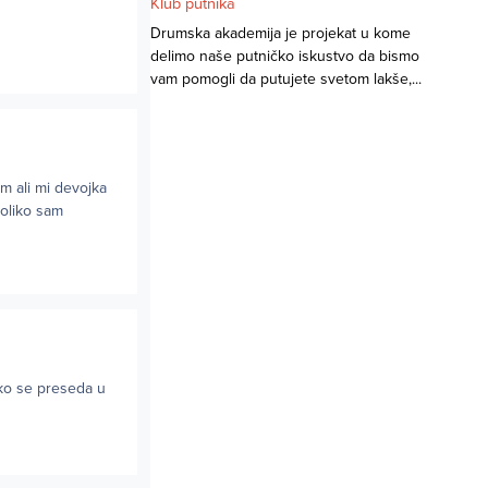
Klub putnika
Drumska akademija je projekat u kome
delimo naše putničko iskustvo da bismo
vam pomogli da putujete svetom lakše,...
im ali mi devojka
Koliko sam
Ako se preseda u