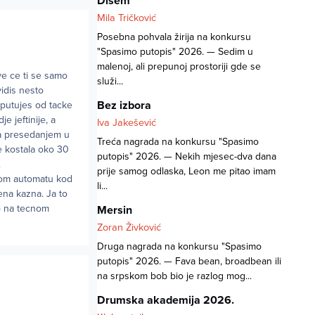
Dišem
Mila Tričković
Posebna pohvala žirija na konkursu
"Spasimo putopis" 2026. — Sedim u
malenoj, ali prepunoj prostoriji gde se
ve ce ti se samo
služi...
vidis nesto
Bez izbora
i putujes od tacke
e jeftinije, a
Iva Jakešević
sa presedanjem u
Treća nagrada na konkursu "Spasimo
je kostala oko 30
putopis" 2026. — Nekih mjesec-dva dana
.
prije samog odlaska, Leon me pitao imam
utom automatu kod
li...
ena kazna. Ja to
io na tecnom
Mersin
Zoran Živković
Druga nagrada na konkursu "Spasimo
putopis" 2026. — Fava bean, broadbean ili
na srpskom bob bio je razlog mog...
Drumska akademija 2026.