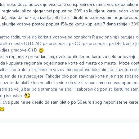
es neko duze putovanje vise ce ti se isplatiti da uzmes voz sa oznakom E
d regionale, ali za njega vazi popust od 20% za kupljenu kartu jedan kale
a), tako da na kraju izadje jeftinije ici direktno express-om nego presed
, skuplje vozove postoji popust 15% za kartu kupljenu 7 dana ranije i 30%
etno raditi, to je da koristis vozove sa oznakom R (regionalni) i putujes 
 preko mesta C i D: AC, pa presedas, pa CD, pa presedas, pa DB. Izadje jef
idjes gradove C i D
 sa regionale presedanjima, uvek kupite jednu kartu za celo putovanje, 
da kupujete regionale pojedinacne karte od mesta do mesta. Moze dosta
ali ali kontrole u italijanskim vozovima pogotovu lokalnim su izuzetno ret
ujem da se svercujete. Takodje oko ponistavanja karte nije nista strasno
 mozete da platite kaznu ali cim vide da ste stranac samo ce vas opomenut
stini za volju bar pola stranaca ne zna ili zaboravi da ponisti kartu na stan
cnog iskustva
li dva puta mi se desilo da sam platio po 50eura zbog neponistene karte