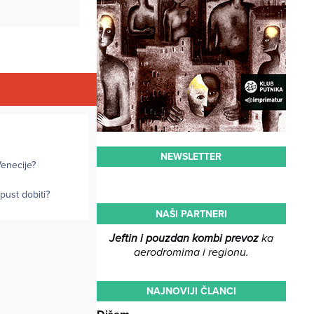
NEWSLETTER
Venecije?
opust dobiti?
NAŠI PARTNERI
Jeftin i pouzdan kombi prevoz
ka
aerodromima i regionu.
NAJNOVIJI ČLANCI