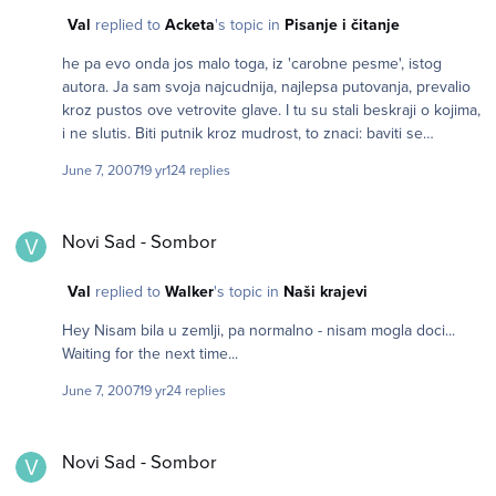
plodom. Zna li neko: - znatno povoljniji prevoz ns - surcin ili -
Val
replied to
Acketa
's topic in
Pisanje i čitanje
transfer do surcina od bg buske/vozne stanice? U krajnjoj
liniji, ukoliko ni na jedno od ova dva pitanja ne bude bilo
he pa evo onda jos malo toga, iz 'carobne pesme', istog
odgovora, ima li neka dobra dusa koja bi se u cetvrtak pre
autora. Ja sam svoja najcudnija, najlepsa putovanja, prevalio
podne nasla na bg stanici i uputila Anne u neki od regulanih
kroz pustos ove vetrovite glave. I tu su stali beskraji o kojima,
taksija, da ne uleti od neki od onih pljackasa koji nisu u
i ne slutis. Biti putnik kroz mudrost, to znaci: baviti se
udruzenjima.. Ona je sirota umetnica, ko i mi... Smiley Fala! V.
vratolomijom bezumlja. Ne srljajuci, vec - drhtavo,
Smiley
June 7, 2007
19 yr
124 replies
dostojanstvenom neznoscu jedne predivne lude.
Novi Sad - Sombor
Novi Sad - Sombor
Val
replied to
Walker
's topic in
Naši krajevi
Hey Nisam bila u zemlji, pa normalno - nisam mogla doci...
Waiting for the next time...
June 7, 2007
19 yr
24 replies
Novi Sad - Sombor
Novi Sad - Sombor