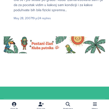
da za pocetak vidim u kakvoj sam kondiciji i za kakve
poduhvate bih bila fizicki spremna...
May 28, 2007
19 yr
24 replies
Cookies
© 2026 Klub putnika. Sva prava zadržana. Sadržaj u
servisnoj
sekciji i na
Sign In
Sign Up
Pretraga
Menu