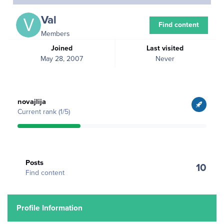
Val
Find content
Members
Joined
Last visited
May 28, 2007
Never
View all
novajlija
Current rank (1/5)
Find content
Posts
10
Find content
Profile Information