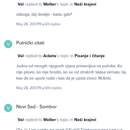
Val
replied to
Walker
's topic in
Naši krajevi
zaboga, daj detalje - kada, gde?
May 28, 2007
19 yr
24 replies
Putnički citati
Putnički citati
Val
replied to
Acketa
's topic in
Pisanje i čitanje
Jedna od mnogih njegovih izjava primenljiva na putnike: Ko
nije plovio, ko nije brodio, ko se od strašnih talasa skrivao, taj
kao da se upola rodio i kao da je upola ziveo. M.Antic
May 28, 2007
19 yr
124 replies
Novi Sad - Sombor
Novi Sad - Sombor
Val
replied to
Walker
's topic in
Naši krajevi
Ola Je l jos setate po gradu? Kuda? Zainteresovana sam i ja