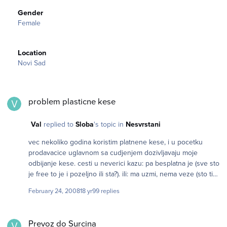
Gender
Female
Location
Novi Sad
problem plasticne kese
problem plasticne kese
Val
replied to
Sloba
's topic in
Nesvrstani
vec nekoliko godina koristim platnene kese, i u pocetku
prodavacice uglavnom sa cudjenjem dozivljavaju moje
odbijanje kese. cesti u neverici kazu: pa besplatna je (sve sto
je free to je i pozeljno ili sta?). ili: ma uzmi, nema veze (sto ti
sad ne treba), da imas za posle ( ) ponekad kazem zasto ne
February 24, 2008
18 yr
99 replies
uzimam.. vremenom se naviknu da mi ne pakuju. starije su
tolerantnije od mladjih (?). deluju osvescenije po pitanju
Prevoz do Surcina
zagadjenja. ove mladje me i dalje gledaju malo neprijateljski
Prevoz do Surcina