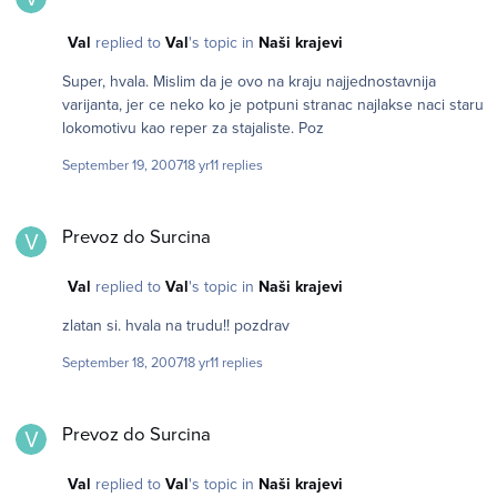
zbog toga. no, dok drzava nesto ne uradi, pa tako pokrene i
medijsku kampanju, dzaba sto nas par bojkotuje plastiku da
Val
replied to
Val
's topic in
Naši krajevi
smo normalna zemlja, pa bi se skupljenim odredjenim broj
potpisa nesto i moglo promeniti, kakav novi zakon predloziti.
Super, hvala. Mislim da je ovo na kraju najjednostavnija
ovako...
varijanta, jer ce neko ko je potpuni stranac najlakse naci staru
lokomotivu kao reper za stajaliste. Poz
September 19, 2007
18 yr
11 replies
Prevoz do Surcina
Prevoz do Surcina
Val
replied to
Val
's topic in
Naši krajevi
zlatan si. hvala na trudu!! pozdrav
September 18, 2007
18 yr
11 replies
Prevoz do Surcina
Prevoz do Surcina
Val
replied to
Val
's topic in
Naši krajevi