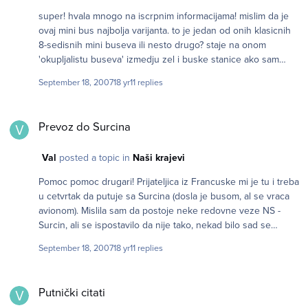
super! hvala mnogo na iscrpnim informacijama! mislim da je
ovaj mini bus najbolja varijanta. to je jedan od onih klasicnih
8-sedisnih mini buseva ili nesto drugo? staje na onom
'okupljalistu buseva' izmedju zel i buske stanice ako sam
dobro razumela, ima jasno oznacen broj (e7) i vozi je
September 18, 2007
18 yr
11 replies
nadesno (ako je stanica iza ledja)? da, uz detaljna uputstva
snaci ce se, ne sumnjam hvala jos jednom!
Prevoz do Surcina
Prevoz do Surcina
Val
posted a topic in
Naši krajevi
Pomoc pomoc drugari! Prijateljica iz Francuske mi je tu i treba
u cetvrtak da putuje sa Surcina (dosla je busom, al se vraca
avionom). Mislila sam da postoje neke redovne veze NS -
Surcin, ali se ispostavilo da nije tako, nekad bilo sad se
pominjalo, nego agencije neke naplacuju 3000 dinara za
September 18, 2007
18 yr
11 replies
prevoz do tamo!!! Skoro ispadne jeftinije avionom putovati do
Strazbura nego preci 90km do aerodroma Sad( huh
Putnički citati
Pokusavala sam po netu naci info da li bar iz Bg neko vozi od
Putnički citati
stanice do aerodroma, ali ni to istrazivanje nije urodilo