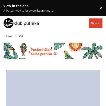
Skip to content
View in the app
×
Di
A better way to browse.
Learn more
.
Klub putnika
Sign In
Home
Val