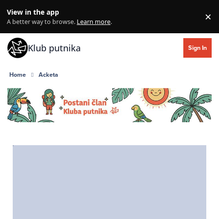
Skip to content
View in the app
×
Di
A better way to browse.
Learn more
.
Klub putnika
Sign In
Home
Acketa