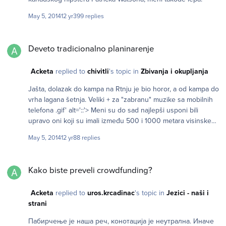
May 5, 2014
12 yr
399 replies
Deveto tradicionalno planinarenje
Deveto tradicionalno planinarenje
Acketa
replied to
chivitli
's topic in
Zbivanja i okupljanja
Jašta, dolazak do kampa na Rtnju je bio horor, a od kampa do
vrha lagana šetnja. Veliki + za "zabranu" muzike sa mobilnih
telefona .gif' alt='::'> Meni su do sad najlepši usponi bili
upravo oni koji su imali između 500 i 1000 metara visinske
razlike. Kako stvari stoje, propuštam oba planinarenja, lepo da
May 5, 2014
12 yr
88 replies
se provedete, valjevske planine su jako prijatne, ne sumnjam
da će vam biti odlično.
Kako biste preveli crowdfunding?
Kako biste preveli crowdfunding?
Acketa
replied to
uros.krcadinac
's topic in
Jezici - naši i
strani
Пабирчење је наша реч, конотација је неутрална. Иначе