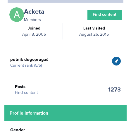
Acketa
Find content
Members
Joined
Last visited
April 8, 2005
August 26, 2015
View all
putnik dugoprugaš
Current rank (5/5)
Find content
Posts
1273
Find content
Profile Information
Gender