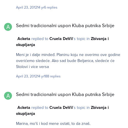
Evo prognoze za celu nedelju. Možda se vidimo na maratonu
April 23, 2012
14 yr
6 replies
Sedmi tradicionalni uspon Kluba putnika Srbije
Sedmi tradicionalni uspon Kluba putnika Srbije
Acketa
replied to
Cruela DeVil
's topic in
Zbivanja i
okupljanja
Meni je i dalje mindeđ. Planinu koju ne overimo ove godine
overićemo sledeće. Ako sad bude Beljanica, sledeće će
Stolovi i vice versa
April 23, 2012
14 yr
188 replies
Sedmi tradicionalni uspon Kluba putnika Srbije
Sedmi tradicionalni uspon Kluba putnika Srbije
Acketa
replied to
Cruela DeVil
's topic in
Zbivanja i
okupljanja
Marina, mo'š i kod mene ostati, to da znaš.