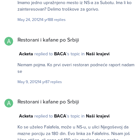
Imamo jedno upražnjeno mesto iz NS-a za Subotu. Ima li ko
zainteresovan? Delimo troškove za gorivo.
May 24, 2012
14 yr
188 replies
Restorani i kafane po Srbiji
Restorani i kafane po Srbiji
Acketa
replied to
BACA
's topic in
Naši krajevi
Nemam pojma. Ko prvi overi restoran podneće raport nadam
se
May 9, 2012
14 yr
87 replies
Restorani i kafane po Srbiji
Restorani i kafane po Srbiji
Acketa
replied to
BACA
's topic in
Naši krajevi
Ko se uželeo Falafela, može u NS-u, u ulici Njegoševoj da
mazne porciju za 180 din. Evo linka za Falafelns. Nisam još