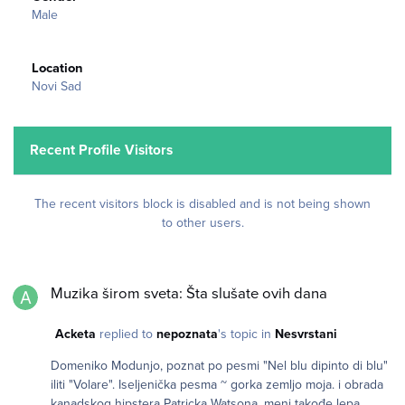
Male
Location
Novi Sad
Recent Profile Visitors
The recent visitors block is disabled and is not being shown
to other users.
Muzika širom sveta: Šta slušate ovih dana
Muzika širom sveta: Šta slušate ovih dana
Acketa
replied to
nepoznata
's topic in
Nesvrstani
Domeniko Modunjo, poznat po pesmi "Nel blu dipinto di blu"
iliti "Volare". Iseljenička pesma ~ gorka zemljo moja. i obrada
kanadskog hipstera Patricka Watsona, meni takođe lepa.