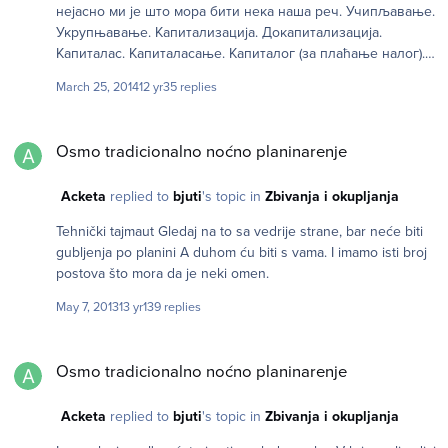
нејасно ми је што мора бити нека наша реч. Учипљавање.
Укрупњавање. Капитализација. Докапитализација.
Капиталас. Капиталасање. Капиталог (за плаћање налог).
Подршкапитал Буџетирање. Буџ-буџетирање.
March 25, 2014
12 yr
35 replies
Збуџетирање. Динар по динар погача... ... дрвце по дрвце
ломача? Свако по две паре за народно јаре?
Osmo tradicionalno noćno planinarenje
Финансидрење. Финансигурица. Финансинтеза.
Osmo tradicionalno noćno planinarenje
Микрокрп. Ситнокрп-ситнодрп. Са дна (уз помоћ) џепа,
будућност је лепа. Џепилација. Џепифанија. Џепидемија.
Acketa
replied to
bjuti
's topic in
Zbivanja i okupljanja
Џепикурејство. Џепоха просвећености! Џепономија. Пик
на шлајпик. Шлајпикник. ПаРЕакција. Гомилова.
Tehnički tajmaut Gledaj na to sa vedrije strane, bar neće biti
Друштвеновци. Заједновци. Згодонација. Свидонација.
gubljenja po planini A duhom ću biti s vama. I imamo isti broj
Груплата. Скуплата. Ако би се смело брљавити онда
postova što mora da je neki omen.
boostipendija. Овоме смислити смисао, свиђа ми се а
испада из контекста >>> Опстипендија Иначе тешка тема.
May 7, 2013
13 yr
139 replies
Можда је боље смислити неко име које је својствено
само Клубу, и које не описује на најопштији начин шта је
Osmo tradicionalno noćno planinarenje
crowdfunging.
Osmo tradicionalno noćno planinarenje
Acketa
replied to
bjuti
's topic in
Zbivanja i okupljanja