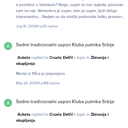
a posebno u Istanbulu? Nego, super to sve izgleda, ponosan
sam na vas. Atmosfera je super, stan je super, ljudi deluju
interesantno... Nadam se da stoički podnosite toliku promenu
ljudi. Mislim da bih posle takve akcije postao stolpnik u nekoj
July 15, 2012
14 yr
20 replies
pustari na jedno dva meseca. Još da je čvaraka (jes' da bi ih
Marko sadžgao vrlo brzo) ... ovako neću baš najviše da vas
Sedmi tradicionalni uspon Kluba putnika Srbije
hvalim, nego samo 'nako kako priliči, pristojno. Alal vam!
Sedmi tradicionalni uspon Kluba putnika Srbije
Acketa
replied to
Cruela DeVil
's topic in
Zbivanja i
okupljanja
Mesto iz NS-a je popunjeno
May 24, 2012
14 yr
188 replies
Sedmi tradicionalni uspon Kluba putnika Srbije
Sedmi tradicionalni uspon Kluba putnika Srbije
Acketa
replied to
Cruela DeVil
's topic in
Zbivanja i
okupljanja