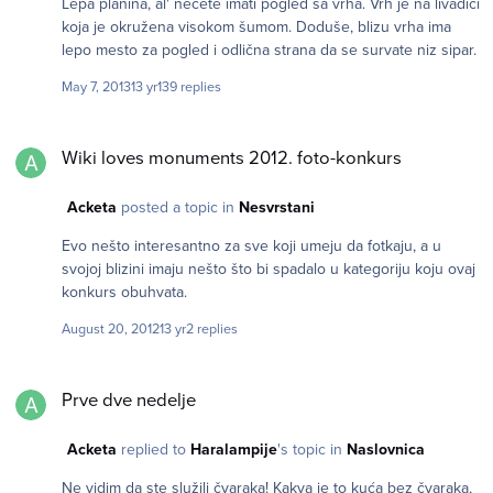
Lepa planina, al' nećete imati pogled sa vrha. Vrh je na livadici
koja je okružena visokom šumom. Doduše, blizu vrha ima
lepo mesto za pogled i odlična strana da se survate niz sipar.
May 7, 2013
13 yr
139 replies
Wiki loves monuments 2012. foto-konkurs
Wiki loves monuments 2012. foto-konkurs
Acketa
posted a topic in
Nesvrstani
Evo nešto interesantno za sve koji umeju da fotkaju, a u
svojoj blizini imaju nešto što bi spadalo u kategoriju koju ovaj
konkurs obuhvata.
August 20, 2012
13 yr
2 replies
Prve dve nedelje
Prve dve nedelje
Acketa
replied to
Haralampije
's topic in
Naslovnica
Ne vidim da ste služili čvaraka! Kakva je to kuća bez čvaraka,