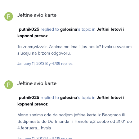
Jeftine avio karte
Jeftine avio karte
putnik025
replied to
golosina
's topic in
Jeftini letovi i
kopneni prevoz
To znam,wizzair. Zanima me ima li jos nesto? hvala u svakom
slucaju na brzom odgovoru.
January 11, 2013
13 yr
4739 replies
Jeftine avio karte
Jeftine avio karte
putnik025
replied to
golosina
's topic in
Jeftini letovi i
kopneni prevoz
Mene zanima gde da nadjem jeftine karte iz Beograda ili
Budipmeste do Dortmunda ili Hanofera,2 osobe od 31,01 do
4.februara... hvala
January 11, 2013
13 yr
4739 replies