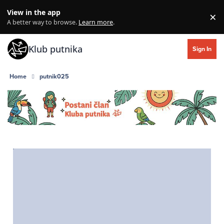
Skip to content
View in the app
×
Di
A better way to browse.
Learn more
.
Klub putnika
Sign In
Home
putnik025