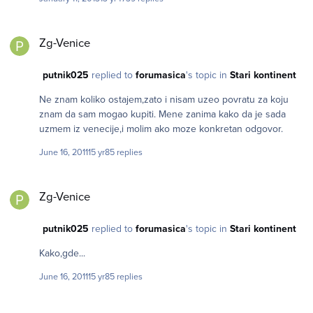
Zg-Venice
Zg-Venice
putnik025
replied to
forumasica
's topic in
Stari kontinent
Ne znam koliko ostajem,zato i nisam uzeo povratu za koju
znam da sam mogao kupiti. Mene zanima kako da je sada
uzmem iz venecije,i molim ako moze konkretan odgovor.
June 16, 2011
15 yr
85 replies
Zg-Venice
Zg-Venice
putnik025
replied to
forumasica
's topic in
Stari kontinent
Kako,gde...
June 16, 2011
15 yr
85 replies