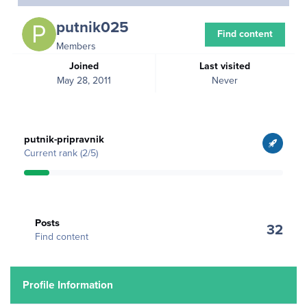
putnik025
Find content
Members
Joined
Last visited
May 28, 2011
Never
View all
putnik-pripravnik
Current rank (2/5)
Find content
Posts
32
Find content
Profile Information