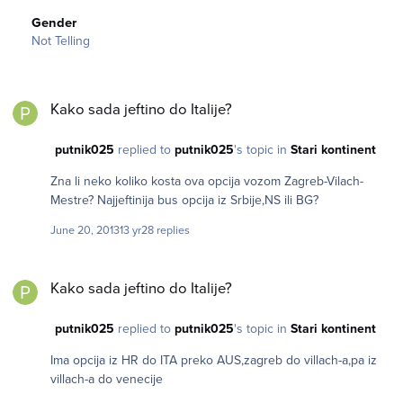
Gender
Not Telling
Kako sada jeftino do Italije?
Kako sada jeftino do Italije?
putnik025
replied to
putnik025
's topic in
Stari kontinent
Zna li neko koliko kosta ova opcija vozom Zagreb-Vilach-
Mestre? Najjeftinija bus opcija iz Srbije,NS ili BG?
June 20, 2013
13 yr
28 replies
Kako sada jeftino do Italije?
Kako sada jeftino do Italije?
putnik025
replied to
putnik025
's topic in
Stari kontinent
Ima opcija iz HR do ITA preko AUS,zagreb do villach-a,pa iz
villach-a do venecije