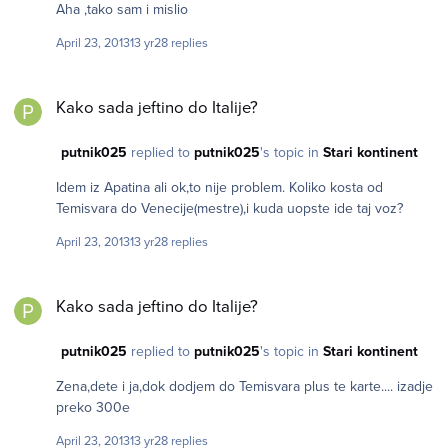
Aha ,tako sam i mislio
April 23, 2013
13 yr
28 replies
Kako sada jeftino do Italije?
Kako sada jeftino do Italije?
putnik025
replied to
putnik025
's topic in
Stari kontinent
Idem iz Apatina ali ok,to nije problem. Koliko kosta od
Temisvara do Venecije(mestre),i kuda uopste ide taj voz?
April 23, 2013
13 yr
28 replies
Kako sada jeftino do Italije?
Kako sada jeftino do Italije?
putnik025
replied to
putnik025
's topic in
Stari kontinent
Zena,dete i ja,dok dodjem do Temisvara plus te karte.... izadje
preko 300e
April 23, 2013
13 yr
28 replies