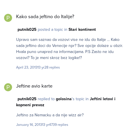
Kako sada jeftino do Italije?
Kako sada jeftino do Italije?
putnik025
posted a topic in
Stari kontinent
Upravo sam saznao da vozovi vise ne idu do Italije ... Kako
sada jeftino doci do Venecije npr? Sve opcije dolaze u obzir.
Hvala puno unapred na informacijama. P.S Zasto ne idu
vozovi? To je meni skroz bez logike!?
April 23, 2013
13 yr
28 replies
Jeftine avio karte
Jeftine avio karte
putnik025
replied to
golosina
's topic in
Jeftini letovi i
kopneni prevoz
Jeftino za Nemacku a da nije wizz air?
January 14, 2013
13 yr
4739 replies