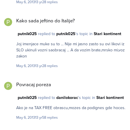
May 6, 2013
13 yr
28 replies
Kako sada jeftino do Italije?
Kako sada jeftino do Italije?
putnik025
replied to
putnik025
's topic in
Stari kontinent
Joj imenjace muke su to ... Nije mi jasno zasto su ovi likovi iz
SLO ukinuli vozni saobracaj ... A da vozim brate,mrsko mi,voz
zakon
May 6, 2013
13 yr
28 replies
Povracaj poreza
Povracaj poreza
putnik025
replied to
danilokorac
's topic in
Stari kontinent
Ako je na TAX FREE obrascu,mozes da podignes gde hoces.
May 6, 2013
13 yr
58 replies
Kako sada jeftino do Italije?