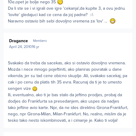
10e,opet je bolje nego 35
Da li ste se i vi igrali ove igre 'cekanja',da kupite 3, a ovu jednu
'lovite' gledajuci kad ce cena da joj padne? :-\
Naravno ostavio bih sebi dovoljno vremena za 'lov' ...
Author stats
Dragance
Members
April 24, 2010
16 yr
Svakako da treba da sacekas, ako si ostavio dovoljno vremena.
Mozda i nece mnogo pojeftiniti, ako planiras povratak u dane
vikenda, jer su tad cene obicno skuplje. Ali, svakako sacekaj, pa
cak i po cenu da platis tih 35 evra. Racunaj da ti je to umesto
sengen vize
Ili, eventualno, ako ti je bas stalo da jeftino prodjes, probaj da
dodjes do Frankfurta sa presedanjem, ako uspes da nadjes
tako jeftine avio karte. Npr, da ne ides direktno Girona-Frankfurt,
nego, npr Girona-Milan, Milan-Frankfurt. No, realno, mislim da je
tesko tako nesto iskombinovati, a i cimanje je. Kako ti volja!
Author stats