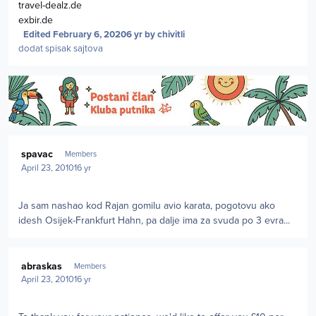
travel-dealz.de
exbir.de
Edited
February 6, 2020
6 yr
by chivitli
dodat spisak sajtova
Author stats
spavac
Members
April 23, 2010
16 yr
Ja sam nashao kod Rajan gomilu avio karata, pogotovu ako
idesh Osijek-Frankfurt Hahn, pa dalje ima za svuda po 3 evra...
Author stats
abraskas
Members
April 23, 2010
16 yr