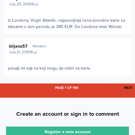
July 20, 2010
16 yr
Iz Londona, Virgin Atlantic, najpovoljnija cena povratne karte sa
taksama u tom periodu je 385 EUR. Do Londona imas Wizzair.
Author stats
biljana57
Members
July 21, 2010
16 yr
posalji mi sajt na koji mogu da vidim za karte
L
PAGE 1 OF 190
NEXT
Create an account or sign in to comment
Register a new account