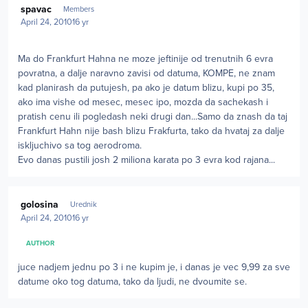
spavac
Members
April 24, 2010
16 yr
Ma do Frankfurt Hahna ne moze jeftinije od trenutnih 6 evra
povratna, a dalje naravno zavisi od datuma, KOMPE, ne znam
kad planirash da putujesh, pa ako je datum blizu, kupi po 35,
ako ima vishe od mesec, mesec ipo, mozda da sachekash i
pratish cenu ili pogledash neki drugi dan...Samo da znash da taj
Frankfurt Hahn nije bash blizu Frakfurta, tako da hvataj za dalje
iskljuchivo sa tog aerodroma.
Evo danas pustili josh 2 miliona karata po 3 evra kod rajana...
Author stats
golosina
Urednik
April 24, 2010
16 yr
AUTHOR
juce nadjem jednu po 3 i ne kupim je, i danas je vec 9,99 za sve
datume oko tog datuma, tako da ljudi, ne dvoumite se.