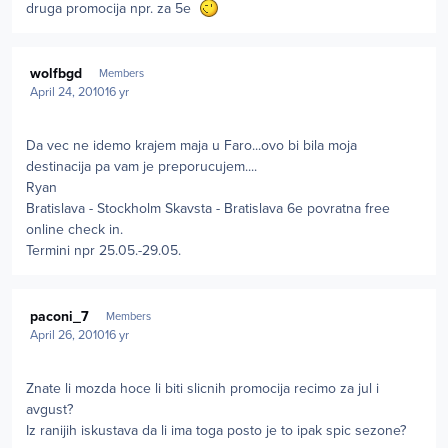
druga promocija npr. za 5e
Author stats
wolfbgd
Members
April 24, 2010
16 yr
Da vec ne idemo krajem maja u Faro...ovo bi bila moja
destinacija pa vam je preporucujem....
Ryan
Bratislava - Stockholm Skavsta - Bratislava 6e povratna free
online check in.
Termini npr 25.05.-29.05.
Author stats
paconi_7
Members
April 26, 2010
16 yr
Znate li mozda hoce li biti slicnih promocija recimo za jul i
avgust?
Iz ranijih iskustava da li ima toga posto je to ipak spic sezone?