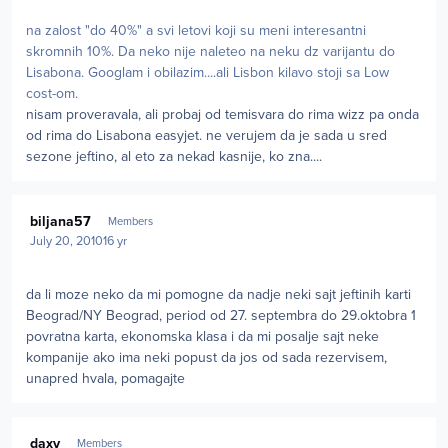
na zalost "do 40%" a svi letovi koji su meni interesantni
skromnih 10%. Da neko nije naleteo na neku dz varijantu do
Lisabona. Googlam i obilazim....ali Lisbon kilavo stoji sa Low
cost-om.
nisam proveravala, ali probaj od temisvara do rima wizz pa onda
od rima do Lisabona easyjet. ne verujem da je sada u sred
sezone jeftino, al eto za nekad kasnije, ko zna....
Author stats
biljana57
Members
July 20, 2010
16 yr
da li moze neko da mi pomogne da nadje neki sajt jeftinih karti
Beograd/NY Beograd, period od 27. septembra do 29.oktobra 1
povratna karta, ekonomska klasa i da mi posalje sajt neke
kompanije ako ima neki popust da jos od sada rezervisem,
unapred hvala, pomagajte
Author stats
daxy
Members