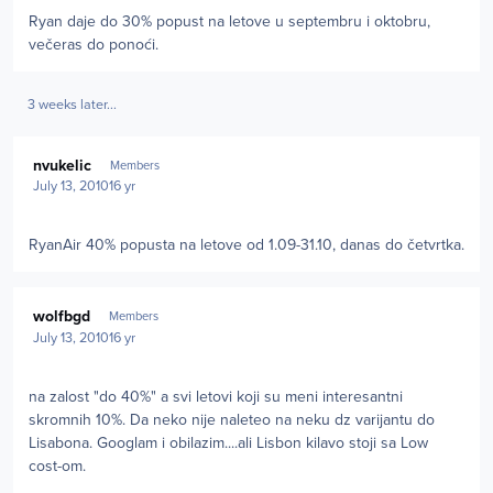
Ryan daje do 30% popust na letove u septembru i oktobru,
večeras do ponoći.
3 weeks later...
Author stats
nvukelic
Members
July 13, 2010
16 yr
RyanAir 40% popusta na letove od 1.09-31.10, danas do četvrtka.
Author stats
wolfbgd
Members
July 13, 2010
16 yr
na zalost "do 40%" a svi letovi koji su meni interesantni
skromnih 10%. Da neko nije naleteo na neku dz varijantu do
Lisabona. Googlam i obilazim....ali Lisbon kilavo stoji sa Low
cost-om.