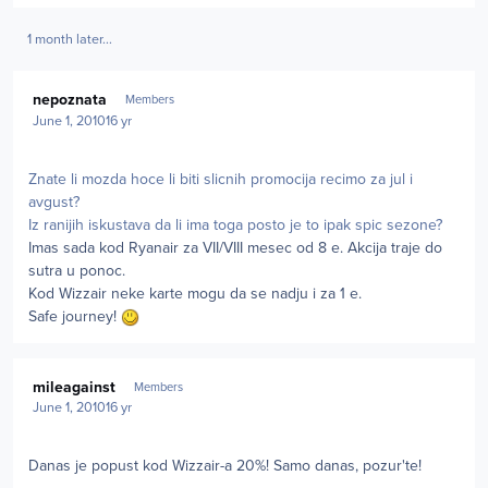
1 month later...
Author stats
nepoznata
Members
June 1, 2010
16 yr
Znate li mozda hoce li biti slicnih promocija recimo za jul i
avgust?
Iz ranijih iskustava da li ima toga posto je to ipak spic sezone?
Imas sada kod Ryanair za VII/VIII mesec od 8 e. Akcija traje do
sutra u ponoc.
Kod Wizzair neke karte mogu da se nadju i za 1 e.
Safe journey!
Author stats
mileagainst
Members
June 1, 2010
16 yr
Danas je popust kod Wizzair-a 20%! Samo danas, pozur'te!