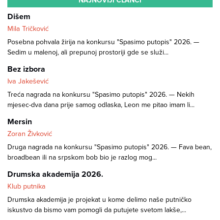
NAJNOVIJI ČLANCI
Dišem
Mila Tričković
Posebna pohvala žirija na konkursu "Spasimo putopis" 2026. —
Sedim u malenoj, ali prepunoj prostoriji gde se služi...
Bez izbora
Iva Jakešević
Treća nagrada na konkursu "Spasimo putopis" 2026. — Nekih
mjesec-dva dana prije samog odlaska, Leon me pitao imam li...
Mersin
Zoran Živković
Druga nagrada na konkursu "Spasimo putopis" 2026. — Fava bean,
broadbean ili na srpskom bob bio je razlog mog...
Drumska akademija 2026.
Klub putnika
Drumska akademija je projekat u kome delimo naše putničko
iskustvo da bismo vam pomogli da putujete svetom lakše,...