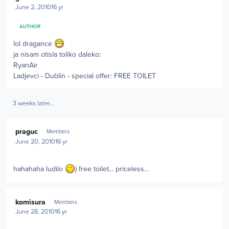
June 2, 2010
16 yr
AUTHOR
lol dragance
ja nisam otisla toliko daleko:
RyanAir
Ladjevci - Dublin - special offer: FREE TOILET
3 weeks later...
Author stats
praguc
Members
June 20, 2010
16 yr
hahahaha ludilo
) free toilet... priceless...
Author stats
komisura
Members
June 28, 2010
16 yr