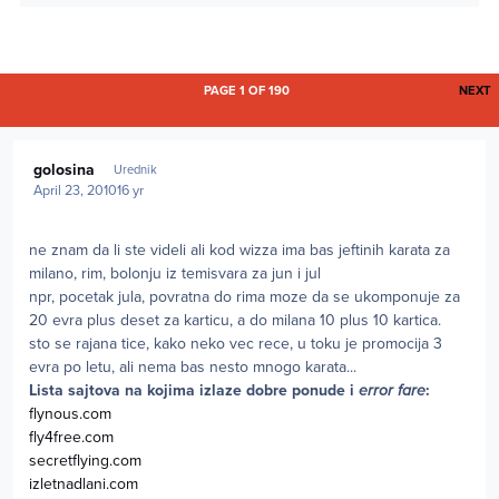
L
PAGE 1 OF 190
NEXT
Author stats
golosina
Urednik
April 23, 2010
16 yr
ne znam da li ste videli ali kod wizza ima bas jeftinih karata za
milano, rim, bolonju iz temisvara za jun i jul
npr, pocetak jula, povratna do rima moze da se ukomponuje za
20 evra plus deset za karticu, a do milana 10 plus 10 kartica.
sto se rajana tice, kako neko vec rece, u toku je promocija 3
evra po letu, ali nema bas nesto mnogo karata...
Lista sajtova na kojima izlaze dobre ponude i
error fare
:
flynous.com
fly4free.com
secretflying.com
izletnadlani.com