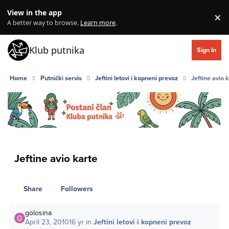
Skip to content
View in the app
×
Di
A better way to browse.
Learn more
.
Klub putnika
Sign In
Home
Putnički servis
Jeftini letovi i kopneni prevoz
Jeftine avio 
Jeftine avio karte
Share
Followers
golosina
April 23, 2010
16 yr
in
Jeftini letovi i kopneni prevoz