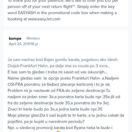
To thank you for your patience, we'd like to offer you £10 per
person off of your next return flight**. Simply enter the key
word EASYASH in the promotional code box when making a
booking at www.easyJet.com
Author stats
kompe
Members
April 24, 2010
16 yr
Ja sam nashao kod Rajan gomilu karata, pogotovu ako idesh
Osijek-Frankfurt Hahn, pa dalje ima za svuda po 3 evra...
E bas sam to gledao i treba mi savet od vas iskusnijih...
Naime gledao sam te opcije preko Frankfurt Hahn- a.Nadjem
OSI-FRA povratnu za 6e(bez placanje karticom) i to je ok.
Problem mi je nastavak od FRA-do zeljene destinacije.Tu
nadjem za jedan smer 3e,a povratna karta bude npr 35e.(ili od
fra do zeljene destinacije bude 35,a povratna do fra 3e).
Znaci tri karte budu po 3e,a jedna karta bude npr.35
Moje pitanje glasi:Da li sad kupiti te tri karte, a tu jednu cekati da
pojeftini, pa je kupiti u narednom periodu?
Npr. u sledecoj promociji karata kod Ryana neka ta bude i