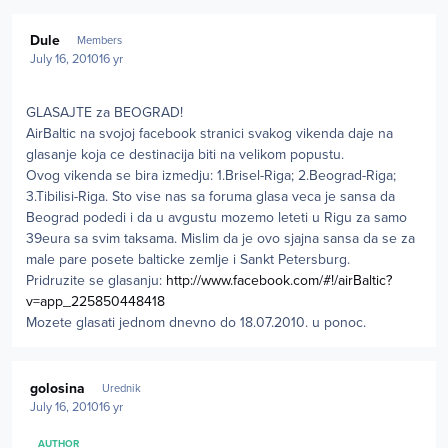
Author stats
Dule
Members
July 16, 2010
16 yr
GLASAJTE za BEOGRAD!
AirBaltic na svojoj facebook stranici svakog vikenda daje na
glasanje koja ce destinacija biti na velikom popustu.
Ovog vikenda se bira izmedju: 1.Brisel-Riga; 2.Beograd-Riga;
3.Tibilisi-Riga. Sto vise nas sa foruma glasa veca je sansa da
Beograd podedi i da u avgustu mozemo leteti u Rigu za samo
39eura sa svim taksama. Mislim da je ovo sjajna sansa da se za
male pare posete balticke zemlje i Sankt Petersburg.
Pridruzite se glasanju:
http://www.facebook.com/#!/airBaltic?
v=app_225850448418
Mozete glasati jednom dnevno do 18.07.2010. u ponoc.
Author stats
golosina
Urednik
July 16, 2010
16 yr
AUTHOR