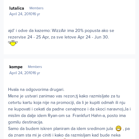
Author stats
lutalica
Members
April 24, 2010
16 yr
ajd' i odve da kazemo: WizzAir ima 20% popusta ako se
rezervise 24 - 25 Apr, za sve letove Apr 24 - Jun 30.
Author stats
kompe
Members
April 24, 2010
16 yr
Hvala na odgovorima drugari.
Mene je ustvari zanimao vas rezon,tj kako razmisljate za tu
cetvrtu kartu koja nije na promociji, da li je kupiti odmah ili nju
ne kupovati i cekati da padne cena(moze i da skoci naravno).Ja i
mislim da dalje idem Ryan-om sa Frankfurt Hahn-a, posto ima
gomilu destinacija.
Samo da budem iskren planiram da idem sredinom jula
, pa
da znam sta mi je ciniti i kako da razmisljam kad bude neka