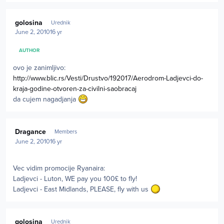
Author stats
golosina
Urednik
June 2, 2010
16 yr
AUTHOR
ovo je zanimljivo:
http://www.blic.rs/Vesti/Drustvo/192017/Aerodrom-Ladjevci-do-
kraja-godine-otvoren-za-civilni-saobracaj
da cujem nagadjanja
Author stats
Dragance
Members
June 2, 2010
16 yr
Vec vidim promocije Ryanaira:
Ladjevci - Luton, WE pay you 100£ to fly!
Ladjevci - East Midlands, PLEASE, fly with us
Author stats
golosina
Urednik