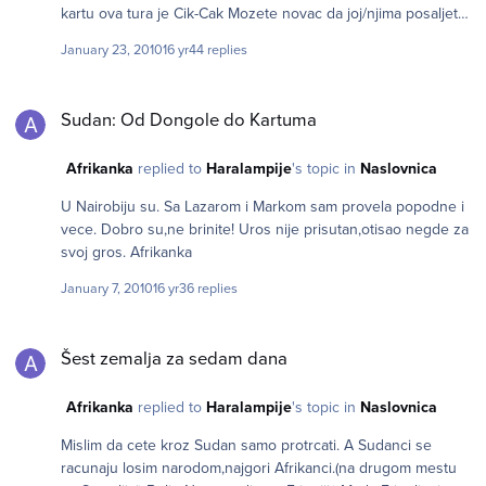
kartu ova tura je Cik-Cak Mozete novac da joj/njima posaljete
preko Western Uniona.Trebaju vam podatci koje ce da vam
January 23, 2010
16 yr
44 replies
da Marko.Njeno/njihovo tacno ime i broj mobaila da bi joj
poslali shifru/tj obavestenje i dogovor sms-om. "Jako
Sudan: Od Dongole do Kartuma
potresno. Zaista je neverovatna sreca naici na takve ljude." U
Sudan: Od Dongole do Kartuma
Keniji i ostalim africkim zemljama takvo ponasanje,
gostoprimstvo, je uobicajeno. Ma koliko siromasni ponudice ti
Afrikanka
replied to
Haralampije
's topic in
Naslovnica
i dati zadnje sto imaju.
U Nairobiju su. Sa Lazarom i Markom sam provela popodne i
vece. Dobro su,ne brinite! Uros nije prisutan,otisao negde za
svoj gros. Afrikanka
January 7, 2010
16 yr
36 replies
Šest zemalja za sedam dana
Šest zemalja za sedam dana
Afrikanka
replied to
Haralampije
's topic in
Naslovnica
Mislim da cete kroz Sudan samo protrcati. A Sudanci se
racunaju losim narodom,najgori Afrikanci.(na drugom mestu