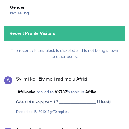
Gender
Not Telling
Recent Profile Visitors
The recent visitors block is disabled and is not being shown
to other users.
Svi mi koji živimo i radimo u Africi
Svi mi koji živimo i radimo u Africi
Afrikanka
replied to
VK737
's topic in
Afrika
Gde si ti u kojoj zemlji ? ________________ U Keniji
December 18, 2010
15 yr
70 replies
Svi mi koji živimo i radimo u Africi