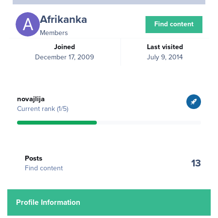
Afrikanka
Find content
Members
Joined
Last visited
December 17, 2009
July 9, 2014
View all
novajlija
Current rank (1/5)
Find content
Posts
13
Find content
Profile Information