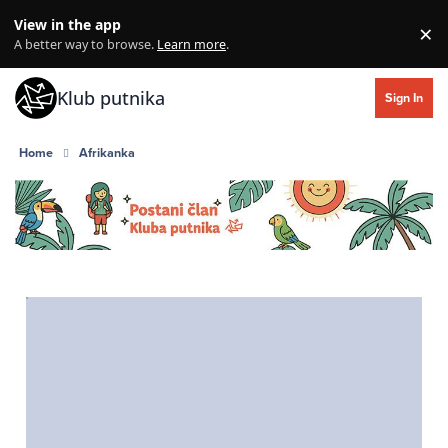
Skip to content
View in the app
×
Di
A better way to browse.
Learn more
.
Klub putnika
Sign In
Home
Afrikanka