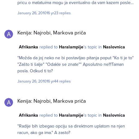
pricu o matatuima mogu ja eventualno da vam kazem posle
Policija pokusava da ih obuzda...onda oni strajkuju.Hoce
17 godina ovde. Inace Urose,divna prica,svidja mi se.Zao mi je
bezakonje po ulicama i putevima. Policija moze malo i nista.
January 26, 2010
16 yr
23 replies
sto se nismo upoznali onog dana. Sretno dalje!
Ali tu su Mungiki. Ovi ih samo navataju i poseku im glave kad
im dosadi. Tako rat je izmedju Mungikija i Matatua.Ko se nadje
Kenija: Najrobi, Markova priča
izmedju obrao je bostan. (mungiki je jedna religiozna
Kenija: Najrobi, Markova priča
organizacija,sekta,mafija i oni) Tako ukratko iliti druga strana
medalje.
Afrikanka
replied to
Haralampije
's topic in
Naslovnica
"Možda da joj neko ne bi postavljao pitanja poput "Ko ti je to"
"Zašto ti šalje" "Odakle se znate"" Apsolutno ne!!!Taman
posla. Odkud ti to?
January 26, 2010
16 yr
44 replies
Kenija: Najrobi, Markova priča
Kenija: Najrobi, Markova priča
Afrikanka
replied to
Haralampije
's topic in
Naslovnica
"Radije bih izbegao opciju sa direktnom uplatom na njen
racun, ako ga ima." A zasto?