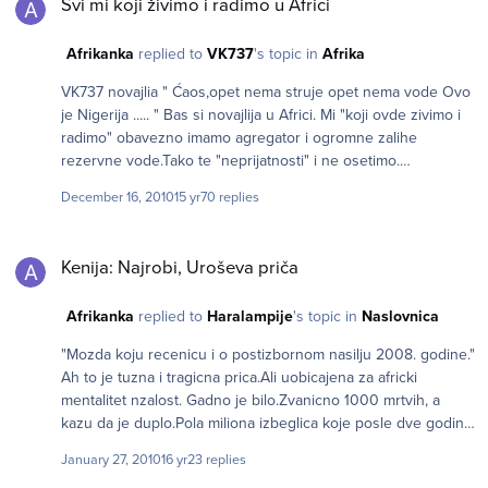
Svi mi koji živimo i radimo u Africi
Afrikanka
replied to
VK737
's topic in
Afrika
VK737 novajlia " Ćaos,opet nema struje opet nema vode Ovo
je Nigerija ..... " Bas si novajlija u Africi. Mi "koji ovde zivimo i
radimo" obavezno imamo agregator i ogromne zalihe
rezervne vode.Tako te "neprijatnosti" i ne osetimo.
Hmmm...Nigerija nije bas najbolja africka zemlja za zivot.
December 16, 2010
15 yr
70 replies
Koliko znam najlepse i najbolje u Nigeriji je plata
Kenija: Najrobi, Uroševa priča
Kenija: Najrobi, Uroševa priča
Afrikanka
replied to
Haralampije
's topic in
Naslovnica
"Mozda koju recenicu i o postizbornom nasilju 2008. godine."
Ah to je tuzna i tragicna prica.Ali uobicajena za africki
mentalitet nzalost. Gadno je bilo.Zvanicno 1000 mrtvih, a
kazu da je duplo.Pola miliona izbeglica koje posle dve godine
su jos u shatorima. Politicki naravno sve.Vladajuca partija i
January 27, 2010
16 yr
23 replies
Opozicija.Na velu vladajuce Kikuyu,na celu opozicije Luo.I