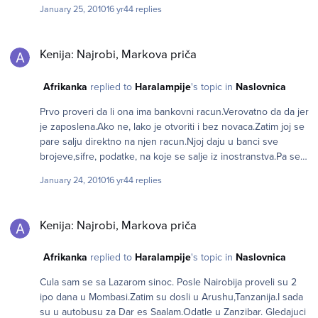
January 25, 2010
16 yr
44 replies
Kenija: Najrobi, Markova priča
Kenija: Najrobi, Markova priča
Afrikanka
replied to
Haralampije
's topic in
Naslovnica
Prvo proveri da li ona ima bankovni racun.Verovatno da da jer
je zaposlena.Ako ne, lako je otvoriti i bez novaca.Zatim joj se
pare salju direktno na njen racun.Njoj daju u banci sve
brojeve,sifre, podatke, na koje se salje iz inostranstva.Pa se
to objavi ovde i ko zeli neka izvoli. Novac relativno brzo
January 24, 2010
16 yr
44 replies
stigne,"kompjutersko" vreme 2-3 dana. Ovaj nacin je
najednostavniji. Mozes mi dati njen broj telefona da je ja
Kenija: Najrobi, Markova priča
pitam za racun ili da je uputim da ga otvori i kako.
Kenija: Najrobi, Markova priča
Afrikanka
replied to
Haralampije
's topic in
Naslovnica
Cula sam se sa Lazarom sinoc. Posle Nairobija proveli su 2
ipo dana u Mombasi.Zatim su dosli u Arushu,Tanzanija.I sada
su u autobusu za Dar es Saalam.Odatle u Zanzibar. Gledajuci