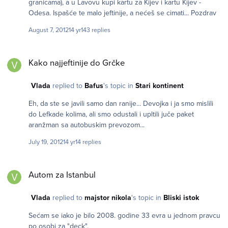
granicama), a u Lavovu kupi kartu za Kijev i kartu Kijev -
Odesa. Ispašće te malo jeftinije, a nećeš se cimati... Pozdrav
August 7, 2012
14 yr
143 replies
Kako najjeftinije do Grčke
Kako najjeftinije do Grčke
Vlada
replied to
Bafus
's topic in
Stari kontinent
Eh, da ste se javili samo dan ranije... Devojka i ja smo mislili
do Lefkade kolima, ali smo odustali i upltili juče paket
aranžman sa autobuskim prevozom...
July 19, 2012
14 yr
14 replies
Autom za Istanbul
Autom za Istanbul
Vlada
replied to
majstor nikola
's topic in
Bliski istok
Sećam se iako je bilo 2008. godine 33 evra u jednom pravcu
po osobi za "deck".