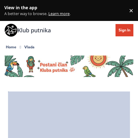
Skip to content
View in the app
×
Di
A better way to browse.
Learn more
.
Klub putnika
Sign In
Home
Vlada