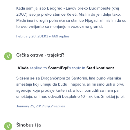
najvećeg dela članova, ali izgleda da vam odavno to nije više
Kada sam ja išao Beograd - Lavov preko Budimpešte (kraj
potrebno. Pozdrav svima...
2007.) išao je preko stanice Keleti. Mislim da je i dalje tako.
Mada ima i drugih polazaka sa stanice Njugati, ali mislim da su
to ove varijante sa menjanjem vozova na granici.
February 20, 2013
13 yr
669 replies
Grčka ostrva - trajekti?
Grčka ostrva - trajekti?
Vlada
replied to
ŠommiBgd
's topic in
Stari kontinent
Slažem se sa Dragančetom za Santorini. Ima puno vlasnika
smeštaja koji umeju da budu i napadni, ali mi smo ušli u prvu
agenciju koja prodaje karte i sl. u luci, ponudili su nam par
smeštaja, oni nas odvezli besplatno 10 - ak km. Smeštaj je bio
super, a i cena odlična. Perisa - Perivolos. Inače to je bio kraj
January 25, 2013
13 yr
21 replies
jula 2008. Pozdrav!
Šinobus i ja
Šinobus i ja