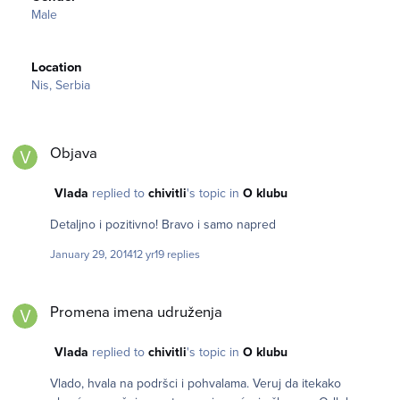
Male
Location
Nis, Serbia
Objava
Objava
Vlada
replied to
chivitli
's topic in
O klubu
Detaljno i pozitivno! Bravo i samo napred
January 29, 2014
12 yr
19 replies
Promena imena udruženja
Promena imena udruženja
Vlada
replied to
chivitli
's topic in
O klubu
Vlado, hvala na podršci i pohvalama. Veruj da itekako