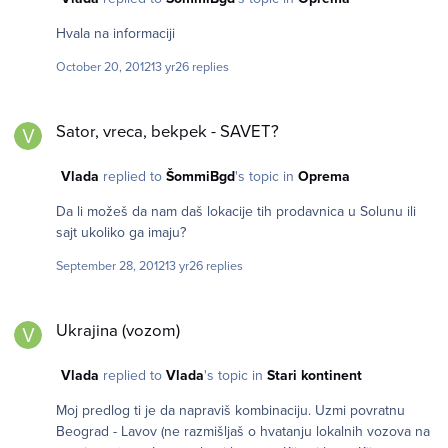
Hvala na informaciji
October 20, 2012
13 yr
26 replies
Sator, vreca, bekpek - SAVET?
Sator, vreca, bekpek - SAVET?
Vlada
replied to
ŠommiBgd
's topic in
Oprema
Da li možeš da nam daš lokacije tih prodavnica u Solunu ili
sajt ukoliko ga imaju?
September 28, 2012
13 yr
26 replies
Ukrajina (vozom)
Ukrajina (vozom)
Vlada
replied to
Vlada
's topic in
Stari kontinent
Moj predlog ti je da napraviš kombinaciju. Uzmi povratnu
Beograd - Lavov (ne razmišljaš o hvatanju lokalnih vozova na