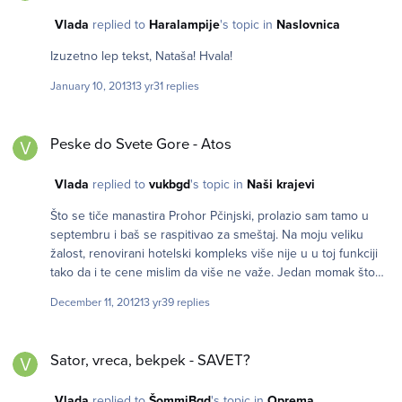
Vlada
replied to
Haralampije
's topic in
Naslovnica
Izuzetno lep tekst, Nataša! Hvala!
January 10, 2013
13 yr
31 replies
Peske do Svete Gore - Atos
Peske do Svete Gore - Atos
Vlada
replied to
vukbgd
's topic in
Naši krajevi
Što se tiče manastira Prohor Pčinjski, prolazio sam tamo u
septembru i baš se raspitivao za smeštaj. Na moju veliku
žalost, renovirani hotelski kompleks više nije u u toj funkciji
tako da i te cene mislim da više ne važe. Jedan momak što
radi u njihovom kafe restoranu mi je rekao da sada smeštaj
December 11, 2012
13 yr
39 replies
treba da se zatraži od igumana manastira i dao mi njegov broj
mobilnog, ali sam ga izgubio Međutim, sećam se da mi je
Sator, vreca, bekpek - SAVET?
rekao i da taj broj mogu naći na sajtu njihove eparhije. Nadam
Sator, vreca, bekpek - SAVET?
se da će ove informacije biti od pomoći
Vlada
replied to
ŠommiBgd
's topic in
Oprema