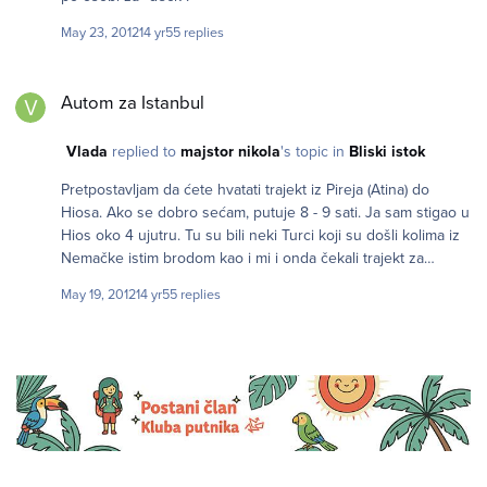
May 23, 2012
14 yr
55 replies
Autom za Istanbul
Autom za Istanbul
Vlada
replied to
majstor nikola
's topic in
Bliski istok
Pretpostavljam da ćete hvatati trajekt iz Pireja (Atina) do
Hiosa. Ako se dobro sećam, putuje 8 - 9 sati. Ja sam stigao u
Hios oko 4 ujutru. Tu su bili neki Turci koji su došli kolima iz
Nemačke istim brodom kao i mi i onda čekali trajekt za
Tursku. Trajekt Pirej - Hios je baš dobar, možete se smestiti ili
May 19, 2012
14 yr
55 replies
u delu koji pokriva "deck" karta u unutrašnjosti ili "aircraft
seats" što je malo skuplje. Hios je super ostrvo. Turska se
vidi golim okom tako da ni trajekt ne putuje mnogo.