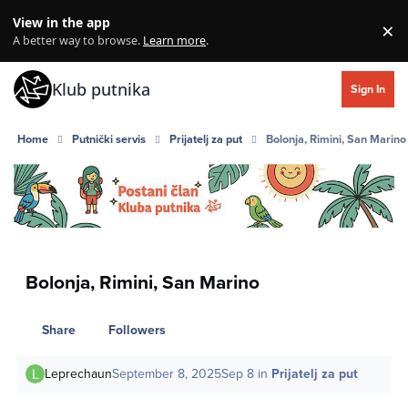
Skip to content
View in the app
×
Di
A better way to browse.
Learn more
.
Klub putnika
Sign In
Home
Putnički servis
Prijatelj za put
Bolonja, Rimini, San Marino
Bolonja, Rimini, San Marino
Share
Followers
Leprechaun
September 8, 2025
Sep 8
in
Prijatelj za put