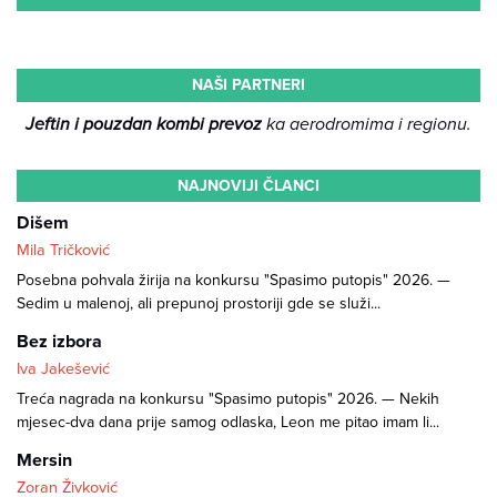
NAŠI PARTNERI
Jeftin i pouzdan kombi prevoz
ka aerodromima i regionu.
NAJNOVIJI ČLANCI
Dišem
Mila Tričković
Posebna pohvala žirija na konkursu "Spasimo putopis" 2026. —
Sedim u malenoj, ali prepunoj prostoriji gde se služi...
Bez izbora
Iva Jakešević
Treća nagrada na konkursu "Spasimo putopis" 2026. — Nekih
mjesec-dva dana prije samog odlaska, Leon me pitao imam li...
Mersin
Zoran Živković