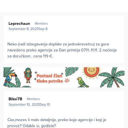
Author stats
Leprechaun
Members
September 8, 2025
Sep 8
Neko (radi izbegavanja doplate za jednokrevetnu) za gore
navedeno preko agencije za Dan primirja 07.11.-11.11. 2 noćenja
sa doručkom , cena 119 €.
Author stats
Biksi78
Members
September 10, 2025
Sep 10
Cao,mozes li malo detaljnije, preko koje agencije i koji je
prevoz? Odakle si, godiste?