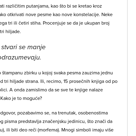
ti različitim putanjama, kao što bi se kretao kroz
ako otkrivati nove pesme kao nove konstelacije. Neke
a tri ili četiri stiha. Procenjuje se da je ukupan broj
i hiljade.
stvari se manje
podrazumevaju.
mo štampanu zbirku u kojoj svaka pesma zauzima jednu
 tri hiljade strana. Ili, recimo, 15 prosečnih knjiga od po
lici. A onda zamislimo da se sve te knjige nalaze
. Kako je to moguće?
i odgovor, pozabavimo se, na trenutak, osobenostima
g pisma predstavlja značenjsku jedinicu, što znači da
 ili biti deo reči (morfema). Mnogi simboli imaju više