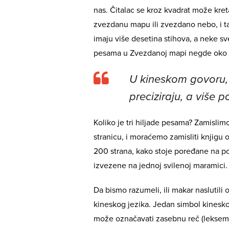
nas. Čitalac se kroz kvadrat može kreta
zvezdanu mapu ili zvezdano nebo, i t
imaju više desetina stihova, a neke sveg
pesama u Zvezdanoj mapi negde oko tr
U kineskom govoru, 
preciziraju, a više 
Koliko je tri hiljade pesama? Zamisli
stranicu, i moraćemo zamisliti knjigu od
200 strana, kako stoje poređane na po
izvezene na jednoj svilenoj maramici
Da bismo razumeli, ili makar naslutil
kineskog jezika. Jedan simbol kinesko
može označavati zasebnu reč (leksemu),