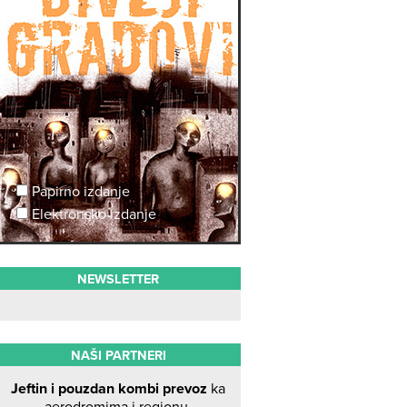
Papirno izdanje
Elektronsko izdanje
NEWSLETTER
NAŠI PARTNERI
Jeftin i pouzdan kombi prevoz
ka
aerodromima i regionu.