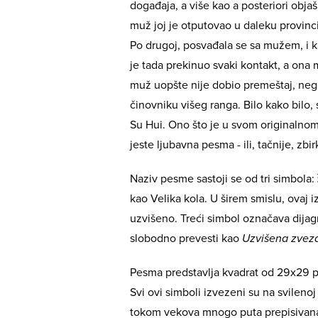
događaja, a više kao a posteriori obja
muž joj je otputovao u daleku provinci
Po drugoj, posvađala se sa mužem, i k
je tada prekinuo svaki kontakt, a ona mu
muž uopšte nije dobio premeštaj, nego
činovniku višeg ranga. Bilo kako bilo,
Su Hui. Ono što je u svom originalnom
jeste ljubavna pesma - ili, tačnije, zbi
Naziv pesme sastoji se od tri simbo
kao Velika kola. U širem smislu, ovaj
uzvišeno. Treći simbol označava dijag
slobodno prevesti kao
Uzvišena zve
Pesma predstavlja kvadrat od 29x29 po
Svi ovi simboli izvezeni su na svileno
tokom vekova mnogo puta prepisivana, 