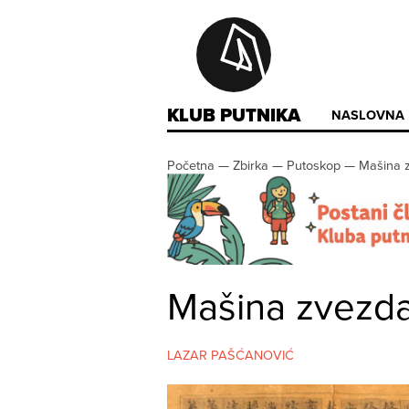
KLUB PUTNIKA
NASLOVNA
Početna
—
Zbirka
—
Putoskop
—
Mašina 
Mašina zvezda
LAZAR PAŠĆANOVIĆ