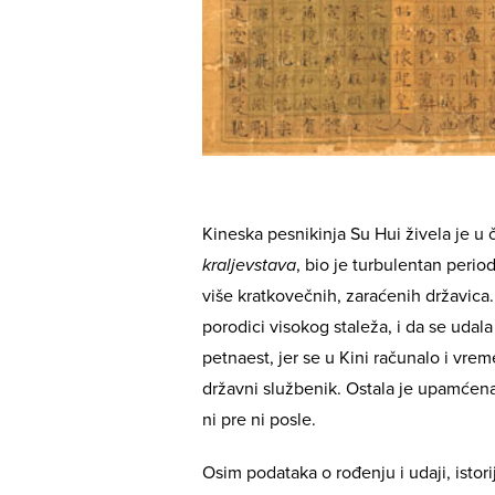
Kineska pesnikinja Su Hui živela je u
kraljevstava
, bio je turbulentan perio
više kratkovečnih, zaraćenih državica
porodici visokog staleža, i da se udal
petnaest, jer se u Kini računalo i vr
državni službenik. Ostala je upamćena
ni pre ni posle.
Osim podataka o rođenju i udaji, istori