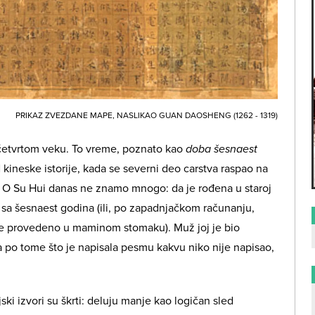
PRIKAZ ZVEZDANE MAPE, NASLIKAO GUAN DAOSHENG (1262 - 1319)
 četvrtom veku. To vreme, poznato kao
doba šesnaest
d kineske istorije, kada se severni deo carstva raspao na
. O Su Hui danas ne znamo mnogo: da je rođena u staroj
a sa šesnaest godina (ili, po zapadnjačkom računanju,
eme provedeno u maminom stomaku). Muž joj je bio
 po tome što je napisala pesmu kakvu niko nije napisao,
jski izvori su škrti: deluju manje kao logičan sled