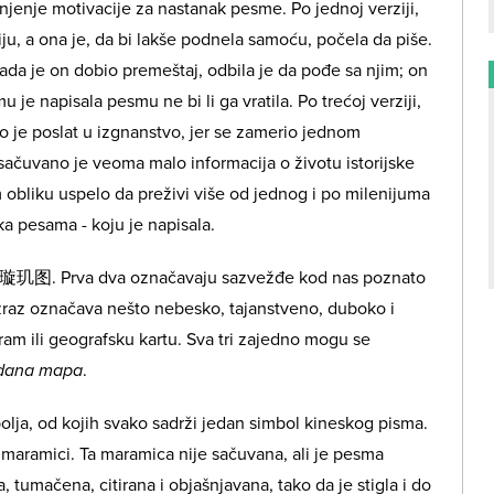
šnjenje motivacije za nastanak pesme. Po jednoj verziji,
ju, a ona je, da bi lakše podnela samoću, počela da piše.
ada je on dobio premeštaj, odbila je da pođe sa njim; on
 je napisala pesmu ne bi li ga vratila. Po trećoj verziji,
 je poslat u izgnanstvo, jer se zamerio jednom
 sačuvano je veoma malo informacija o životu istorijske
 obliku uspelo da preživi više od jednog i po milenijuma
rka pesama - koju je napisala.
la: 璇玑图. Prva dva označavaju sazvežđe kod nas poznato
 izraz označava nešto nebesko, tajanstveno, duboko i
ram ili geografsku kartu. Sva tri zajedno mogu se
zdana mapa
.
lja, od kojih svako sadrži jedan simbol kineskog pisma.
j maramici. Ta maramica nije sačuvana, ali je pesma
tumačena, citirana i objašnjavana, tako da je stigla i do