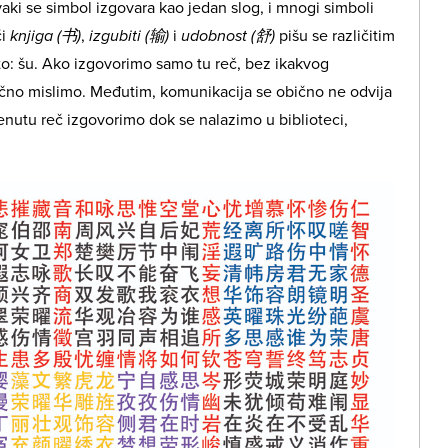
aki se simbol izgovara kao jedan slog, i mnogi simboli
či
knjiga (书)
,
izgubiti (输)
i
udobnost (舒)
pišu se različitim
to: šu. Ako izgovorimo samo tu reč, bez ikakvog
ačno mislimo. Međutim, komunikacija se obično ne odvija
utu reč izgovorimo dok se nalazimo u biblioteci,