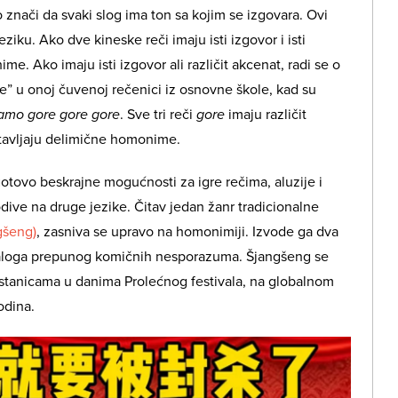
to znači da svaki slog ima ton sa kojim se izgovara. Ovi
ziku. Ako dve kineske reči imaju isti izgovor i isti
e. Ako imaju isti izgovor ali različit akcenat, radi se o
” u onoj čuvenoj rečenici iz osnovne škole, kad su
amo gore gore gore
. Sve tri reči
gore
imaju različit
stavljaju delimične homonime.
gotovo beskrajne mogućnosti za igre rečima, aluzije i
ive na druge jezike. Čitav jedan žanr tradicionalne
šeng)
, zasniva se upravo na homonimiji. Izvode ga dva
ijaloga prepunog komičnih nesporazuma. Šjangšeng se
 stanicama u danima Prolećnog festivala, na globalnom
odina.