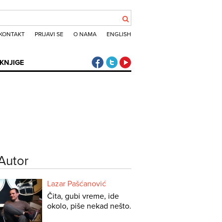
KONTAKT
PRIJAVI SE
O NAMA
ENGLISH
Klub putnika Facebook
Klub putnika Twitter
Klub putnika Youtube
KNJIGE
Autor
Lazar Pašćanović
Čita, gubi vreme, ide
okolo, piše nekad nešto.