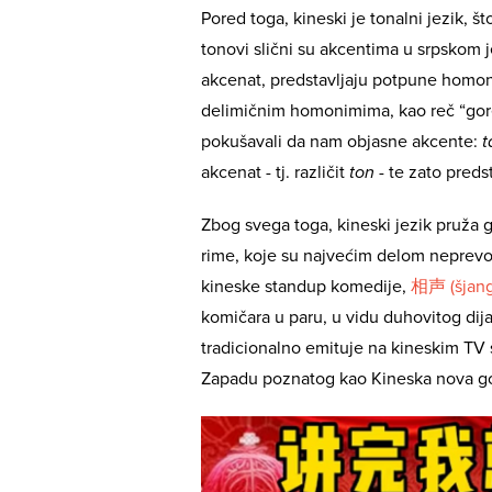
Pored toga, kineski je tonalni jezik, š
tonovi slični su akcentima u srpskom je
akcenat, predstavljaju potpune homonim
delimičnim homonimima, kao reč “gore
pokušavali da nam objasne akcente:
t
akcenat - tj. različit
ton
- te zato pred
Zbog svega toga, kineski jezik pruža 
rime, koje su najvećim delom neprevod
kineske standup komedije,
相声 (šjang
komičara u paru, u vidu duhovitog d
tradicionalno emituje na kineskim TV
Zapadu poznatog kao Kineska nova g