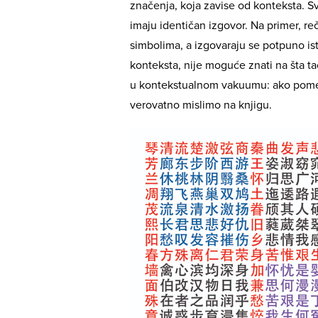
značenja, koja zavise od konteksta. Sv
imaju identičan izgovor. Na primer, re
simbolima, a izgovaraju se potpuno is
konteksta, nije moguće znati na šta t
u kontekstualnom vakuumu: ako pomen
verovatno mislimo na knjigu.