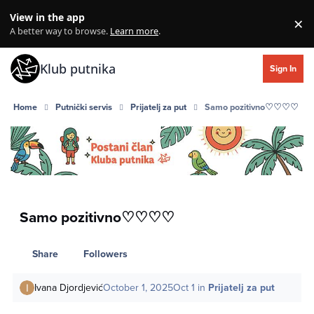
Skip to content
View in the app
×
Di
A better way to browse.
Learn more
.
Klub putnika
Sign In
Home
Putnički servis
Prijatelj za put
Samo pozitivno♡♡♡♡
Samo pozitivno♡♡♡♡
Share
Followers
Ivana Djordjević
October 1, 2025
Oct 1
in
Prijatelj za put