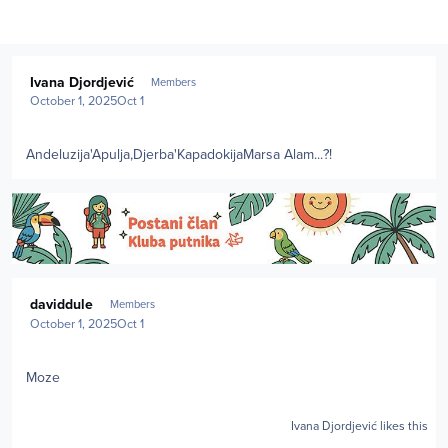
Author stats
Ivana Djordjević
Members
October 1, 2025
Oct 1
Andeluzija'Apulja,Djerba'KapadokijaMarsa Alam...?!
Author stats
daviddule
Members
October 1, 2025
Oct 1
Moze
Ivana Djordjević
likes this