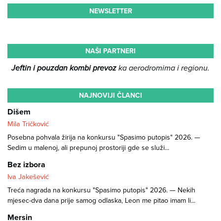
NEWSLETTER
NAŠI PARTNERI
Jeftin i pouzdan kombi prevoz
ka aerodromima i regionu.
NAJNOVIJI ČLANCI
Dišem
Mila Tričković
Posebna pohvala žirija na konkursu "Spasimo putopis" 2026. —
Sedim u malenoj, ali prepunoj prostoriji gde se služi...
Bez izbora
Iva Jakešević
Treća nagrada na konkursu "Spasimo putopis" 2026. — Nekih
mjesec-dva dana prije samog odlaska, Leon me pitao imam li...
Mersin