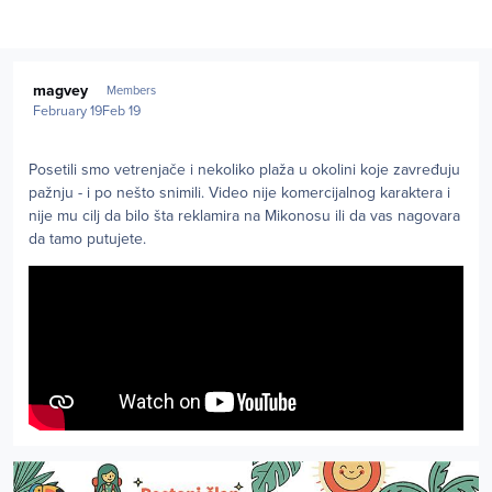
Author stats
magvey
Members
February 19
Feb 19
Posetili smo vetrenjače i nekoliko plaža u okolini koje zavređuju
pažnju - i po nešto snimili. Video nije komercijalnog karaktera i
nije mu cilj da bilo šta reklamira na Mikonosu ili da vas nagovara
da tamo putujete.