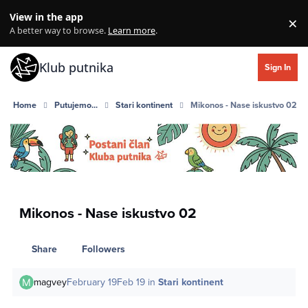
Skip to content
View in the app
×
Di
A better way to browse.
Learn more
.
Klub putnika
Sign In
Home
Putujemo...
Stari kontinent
Mikonos - Nase iskustvo 02
Mikonos - Nase iskustvo 02
Share
Followers
magvey
February 19
Feb 19
in
Stari kontinent