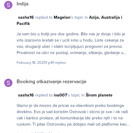
Indija
uspeti da se uklopis u 1200e po osobi. Srecno
sasha16
replied to
Magelan
's topic in
Azija, Australija i
Pacifik
Ja sam bio u Indiji pre dve godine. Bilo nas je dvoje i bilo je
vrlo izazovno kretati se i ucili smo u hodu. Liste cekanja za
voz, drugaciji uber i stalni iscrpljujuci pregovori za prevoz.
Privatnost na ulici ne postoji, snimanje, slikanje, gledanje u
telefon, konstantno uvlacenje u razgovor i beskonacne petlje
February 18, 2025
1 yr
61 replies
lazne pomoci, nepoznati ljudi svakodnevno zovu telefonom
samo da probaju da ponude bilo sta. Nije za samu zensku
Booking otkazivanje rezervacije
osobu. Buka, smrad, ljuto guzva i sva cula angazovana.
Booking otkazivanje rezervacije
Slobodne krave koje jedu djubre po ulicama. Majmuni koji
otimaju hranu iz ruku na zeleznickoj stanici i nocni vozovi
sasha16
replied to
iva007
's topic in
Širom planete
skoro bez zena. Zlatni trougao, turisticki i naporan za
samostalno probijanje kroz sve te ponude. Zapusteni roze
Vazno je da mozes da pricas sa vlasnikom preko bookinga
grad probudjen da zaradi novac. Varanasi kao stalni rok
direktno. Evo ja sad koristim Ostrovok i slicno je sve i ok radi
koncert, nezaboravni vecernji obred koji se gleda sa Ganga i
cak i kartice prolaze, ali komunikacija ide preko njih i to na
javne sahrane sa spaljivanjem. Cuveni stepenasti bunari.
ruskom. Ti pitas Ostrovoku pa dobijes mail od platforme kao
Bombaj i Kalkuta sa primesama Engleske, gde smo normalno
odgovor vlasnika i obrnuto. Ne znas s kim pricas. I nema