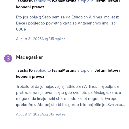
sasha16
replied to
IvanaMartina
's topic in
Jeftini letovi i
kopneni prevoz
Eto jos bolje :) Setio sam se da Ethiopian Airlines ima let iz
Beca i pogledao povratna karta za Antananarivo ima i za
800e
August 31, 2025
Aug 31
5 replies
Madagaskar
Madagaskar
sasha16
replied to
IvanaMartina
's topic in
Jeftini letovi i
kopneni prevoz
Trebalo bi da je najpovoljniji Ethiopian Airlines, najbolje da
pretrazis na njihovom sajtu gde sve lete sa Madagaskara, a
moguce da imaju neki share code za let negde iz Evrope
(preko Adis Abebe) sto bi ti sigurno bilo najjeftinije. Svakako
imaj u vidu da ti je za Etiopiju (kao i za Juznu Afriku) potrebna
August 31, 2025
Aug 31
5 replies
tranzitna viza pa i to treba dodati u ukupnu cenu. Jul 2026 je
daleko za najnize cene i kad se izaberu letovi, vredi pratiti
Indija
kretanje cena, posebno ako datum nije fiksni. Mislim da ces