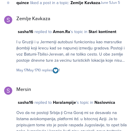
quince
liked a post in a topic:
Zemlje Kavkaza
June 5
Jun 5
Zemlje Kavkaza
Zemlje Kavkaza
sasha16
replied to
Amon.Ra
's topic in
Stari kontinent
I u Gruziji i u Jermeniji autobusi funkcionisu kao marsrutke
(kombiji koji krecu kad se napune) izmedju gradova. Postoji i
voz Batumi-Tbilisi-Jerevan, ali ne toliko cesto. U obe zemlje
postoje dnevne ture za vecinu turistickih lokacija koje nisu
skupe. Ako zelis sama da kreiras rutu i ne putujes sama, u
May 17
May 17
10 replies
1
Gruziji je pristupacno iznajmiti vozaca na dan (logicno i u
Jermeniji, ali se ne secam). Ali dnevne ture pokrivaju pa sve
Mersin
sadrzaje. Dakle odes busom u grad, smestis se, krenes u
Mersin
setnju po centru i nadjes ture koje zelis on the spot. Priroda
je predivna u obe zemlje. Ja se nisam osetio uskraceno bez
sasha16
replied to
Haralampije
's topic in
Naslovnica
auta.
Ovo da ne postoji Srbija (i Crna Gora) mi se desavalo na
listama aviokompanija, platformi itd. u Istocnoj Aziji. Ja to
pripisujem tome sto je posle raspada Jugoslavije, to opet bila