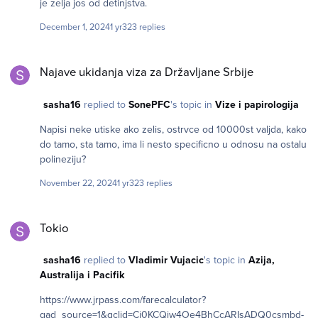
je zelja jos od detinjstva.
December 1, 2024
1 yr
323 replies
Najave ukidanja viza za Državljane Srbije
Najave ukidanja viza za Državljane Srbije
sasha16
replied to
SonePFC
's topic in
Vize i papirologija
Napisi neke utiske ako zelis, ostrvce od 10000st valjda, kako
do tamo, sta tamo, ima li nesto specificno u odnosu na ostalu
polineziju?
November 22, 2024
1 yr
323 replies
Tokio
Tokio
sasha16
replied to
Vladimir Vujacic
's topic in
Azija,
Australija i Pacifik
https://www.jrpass.com/farecalculator?
gad_source=1&gclid=Cj0KCQjw4Oe4BhCcARIsADQ0csmbd-