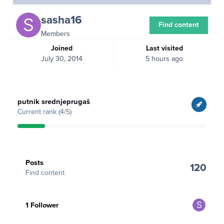
sasha16
Find content
Members
Joined
Last visited
July 30, 2014
5 hours ago
View all
putnik srednjeprugaš
Current rank (4/5)
Find content
Posts
120
Find content
See all followers
1 Follower