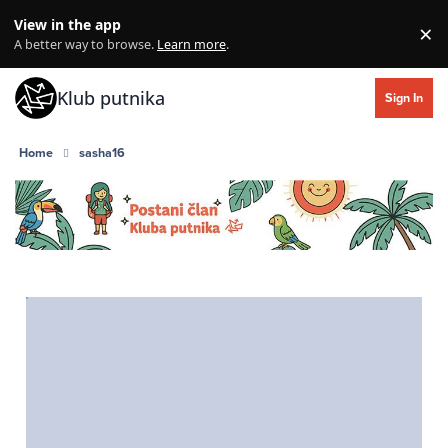
Skip to content
View in the app
×
Di
A better way to browse.
Learn more
.
Klub putnika
Sign In
Home
sasha16