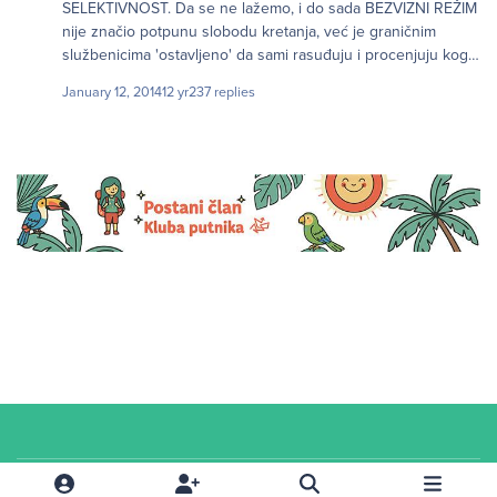
SELEKTIVNOST. Da se ne lažemo, i do sada BEZVIZNI REŽIM
nije značio potpunu slobodu kretanja, već je graničnim
službenicima 'ostavljeno' da sami rasuđuju i procenjuju koga
će da profilišu a koga će da puste bez ikakvih pitanja. Razlika
January 12, 2014
12 yr
237 replies
je u tome, što je to bilo prilično fleksibilno tako da je retko ko
bio vraćen sa granice. Sada, obzirom da je kontrola
pooštrena to može da bude samo nespokojnost. Da li neko
zna gde se može naći (Oficijelno) šta je i u kojoj formi
potrebno od dokumenata ? Ovaj fazon, od slučaja do slučaja,
ne znači apsolutno ništa.
Cookies