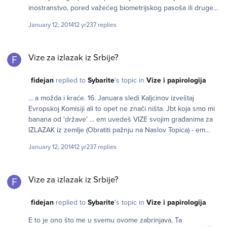
inostranstvo, pored važećeg biometrijskog pasoša ili druge
važeće putne isprave, tražiti na uvid i druga dokumenta.
January 12, 2014
12 yr
237 replies
Vize za izlazak iz Srbije?
Vize za izlazak iz Srbije?
fidejan
replied to
Sybarite
's topic in
Vize i papirologija
... a možda i kraće. 16. Januara sledi Kaljcinov izveštaj
Evropskoj Komisiji ali to opet ne znači ništa. Jbt koja smo mi
banana od 'države' ... em uvedeš VIZE svojim građanima za
IZLAZAK iz zemlje (Obratiti pažnju na Naslov Topica) - em
nigde zvanično ne navedeš šta je potrebno !
January 12, 2014
12 yr
237 replies
Vize za izlazak iz Srbije?
Vize za izlazak iz Srbije?
fidejan
replied to
Sybarite
's topic in
Vize i papirologija
E to je ono što me u svemu ovome zabrinjava. Ta