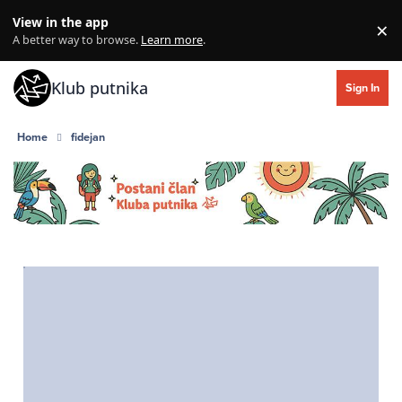
Skip to content
View in the app
×
Di
A better way to browse.
Learn more
.
Klub putnika
Sign In
Home
fidejan