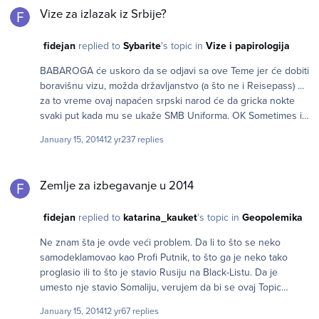
bitan) onih zemalja koje ste obišli (ne one u koje nikad niste
Vize za izlazak iz Srbije?
kročili) a koje su vas negativno dojmile. Merci
fidejan
replied to
Sybarite
's topic in
Vize i papirologija
BABAROGA će uskoro da se odjavi sa ove Teme jer će dobiti
boravišnu vizu, možda državljanstvo (a što ne i Reisepass) ...
za to vreme ovaj napaćen srpski narod će da gricka nokte
svaki put kada mu se ukaže SMB Uniforma. OK Sometimes i
Plava.
January 15, 2014
12 yr
237 replies
Zemlje za izbegavanje u 2014
Zemlje za izbegavanje u 2014
fidejan
replied to
katarina_kauket
's topic in
Geopolemika
Ne znam šta je ovde veći problem. Da li to što se neko
samodeklamovao kao Profi Putnik, to što ga je neko tako
proglasio ili to što je stavio Rusiju na Black-Listu. Da je
umesto nje stavio Somaliju, verujem da bi se ovaj Topic
ugasio 2 sekunde nakon njegovog objavljivanja jer niko ne bi
January 15, 2014
12 yr
67 replies
ni odreagovao. Ovako, dobili smo diskusiju koja je suštinski