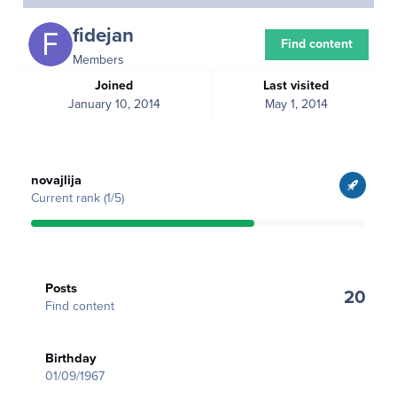
fidejan
Find content
Members
Joined
Last visited
January 10, 2014
May 1, 2014
View all
novajlija
Current rank (1/5)
Find content
Posts
20
Find content
Birthday
01/09/1967