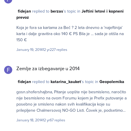
fidejan
replied to
berzas
's topic in
Jeftini letovi i kopneni
prevoz
Koja je fora sa kartama za Beč ? 2 leta dnevno a 'najeftinija'
karta i dalje gravitira oko 140 € PS Bila je ... sada je otišla na
150 €
January 19, 2014
12 yr
227 replies
Zemlje za izbegavanje u 2014
Zemlje za izbegavanje u 2014
fidejan
replied to
katarina_kauket
's topic in
Geopolemika
gosn.shofershajbna, Pitanje uopšte nije besmisleno, naročito
nije besmisleno na ovom Forumu kojem je Prefix putovanje a
posebno je smisleno nakon svih kvalifikacija koje su
prilepljene Chalmersovoj NO-GO Listi. Čovek je, podsetimo
se 'kreten', 'budala' a Lista 'glupost', 'potplaćeni pamflet' itd. Iz
January 18, 2014
12 yr
67 replies
tog razloga sam i zamolio da nam neko ovde ostavi svoju
listu očekujući barem i pokušaj ali to se nije desilo. A nije, jer