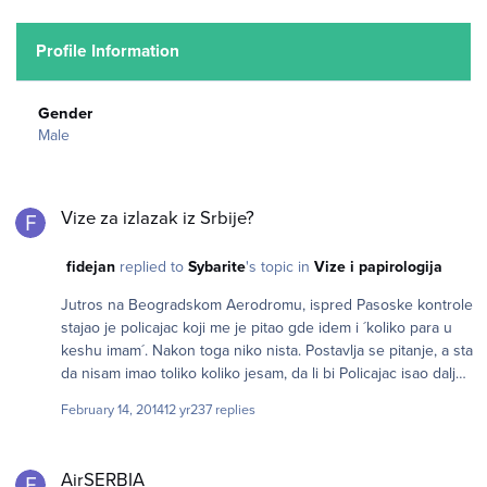
Profile Information
Gender
Male
Vize za izlazak iz Srbije?
Vize za izlazak iz Srbije?
fidejan
replied to
Sybarite
's topic in
Vize i papirologija
Jutros na Beogradskom Aerodromu, ispred Pasoske kontrole
stajao je policajac koji me je pitao gde idem i ´koliko para u
keshu imam´. Nakon toga niko nista. Postavlja se pitanje, a sta
da nisam imao toliko koliko jesam, da li bi Policajac isao dalje
sa pitanjima ili ne.
February 14, 2014
12 yr
237 replies
AirSERBIA
AirSERBIA