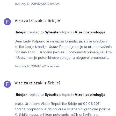
očiglednim 'kršiocima' bezviznog režima da bi ova Uredba i
January 12, 2014
12 yr
237 replies
zvanično stupila na snagu.
Vize za izlazak iz Srbije?
Vize za izlazak iz Srbije?
fidejan
replied to
Sybarite
's topic in
Vize i papirologija
Dear Lady Potpuno je nevažna formulacija, šta je uredba a
koliko koplja iznad je Ustav. Poenta je da je ta uredba važeća
i da ima snagu Uragana (ako se u potpunosti primenjuje). Btw
i Ustav nam je potemkinovo selo jer u njegovoj preambuli
stoji jedno a u realnom polju je nešto drugo.
January 12, 2014
12 yr
237 replies
Vize za izlazak iz Srbije?
Vize za izlazak iz Srbije?
fidejan
replied to
Sybarite
's topic in
Vize i papirologija
Imaju. Uredbom Vlade Republike Srbije od 02.06.2011.
godine propisano je da policijski službenici granične policije
R. Srbije mogu, prilikom putovanja naših državljana u