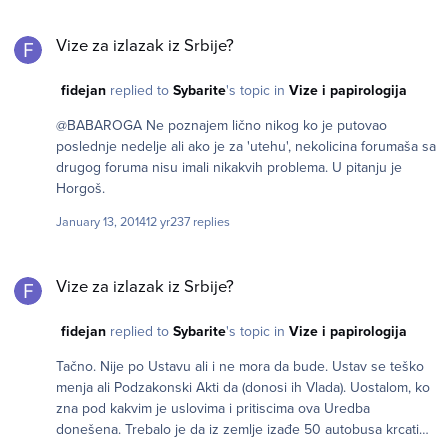
redu što je na Listu pored Saudijske Arabije, Turkmenistana,
Vize za izlazak iz Srbije?
Nigerije stavio i Rusiju. Pa šta ako je stavio ? Kao i za svaju
Vize za izlazak iz Srbije?
pojedinačno, naveo je razloge, ali prosečnom srpskom 'Pater
familiasu' nije zasmetalo ništa od pobrojanog (loša birokratija,
fidejan
replied to
Sybarite
's topic in
Vize i papirologija
skupe vize, nedostatak higijenskih sredstava, loša hrana, loša
usluga), čak ni to da je Rusija Lepa Zemlja, koliko da u Rusiji
@BABAROGA Ne poznajem lično nikog ko je putovao
nema dobre zabave zbog Anti-Gay zakona. Generalno
poslednje nedelje ali ako je za 'utehu', nekolicina forumaša sa
gledajući (a pročitao sam ovde dosta toga) on čovek ima neke
drugog foruma nisu imali nikakvih problema. U pitanju je
svoje kriterijume kao što ih ima svako od nas. Ni u jednu od
Horgoš.
ovih zemalja nisam planirao nikad da odem (ni u Rusiju, Sorry)
pa možda zbog toga nemam neki poseban stav.
January 13, 2014
12 yr
237 replies
Vize za izlazak iz Srbije?
Vize za izlazak iz Srbije?
fidejan
replied to
Sybarite
's topic in
Vize i papirologija
Tačno. Nije po Ustavu ali i ne mora da bude. Ustav se teško
menja ali Podzakonski Akti da (donosi ih Vlada). Uostalom, ko
zna pod kakvim je uslovima i pritiscima ova Uredba
donešena. Trebalo je da iz zemlje izađe 50 autobusa krcatih