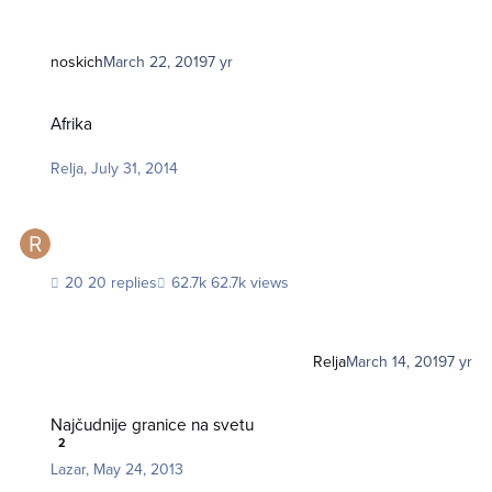
noskich
March 22, 2019
7 yr
Afrika
Afrika
Relja
,
July 31, 2014
20 replies
62.7k views
Relja
March 14, 2019
7 yr
Najčudnije granice na svetu
Najčudnije granice na svetu
2
Lazar
,
May 24, 2013