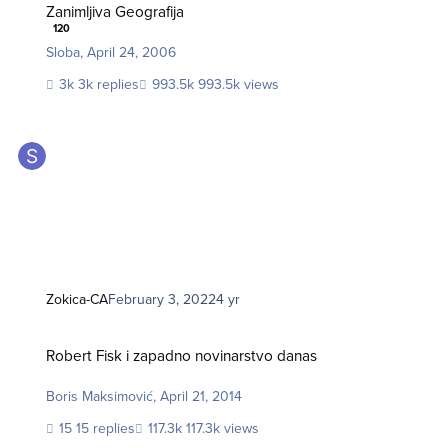
Zanimljiva Geografija
120
Sloba
,
April 24, 2006
3k replies
993.5k views
Zokica-CA
February 3, 2022
4 yr
Robert Fisk i zapadno novinarstvo danas
Robert Fisk i zapadno novinarstvo danas
Boris Maksimović
,
April 21, 2014
15 replies
117.3k views