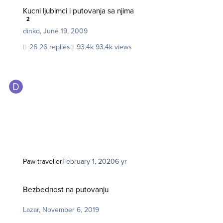
Kucni ljubimci i putovanja sa njima
Kucni ljubimci i putovanja sa njima
2
dinko
,
June 19, 2009
26 replies
93.4k views
Paw traveller
February 1, 2020
6 yr
Bezbednost na putovanju
Bezbednost na putovanju
Lazar
,
November 6, 2019