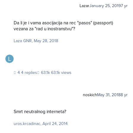
Lazar
January 25, 2019
7 yr
Da li je i vama asocijacija na rec "pasos" (passport) vezana za "rad u inos
Da li je i vama asocijacija na rec "pasos" (passport)
vezana za "rad u inostranstvu"?
Laza GNR
,
May 28, 2018
4 replies
63.1k views
noskich
May 31, 2018
8 yr
Smrt neutralnog interneta?
Smrt neutralnog interneta?
uros.krcadinac
,
April 24, 2014