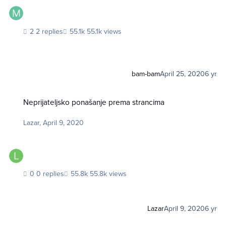
2 replies
55.1k views
bam-bam
April 25, 2020
6 yr
Neprijateljsko ponašanje prema strancima
Neprijateljsko ponašanje prema strancima
Lazar
,
April 9, 2020
0 replies
55.8k views
Lazar
April 9, 2020
6 yr