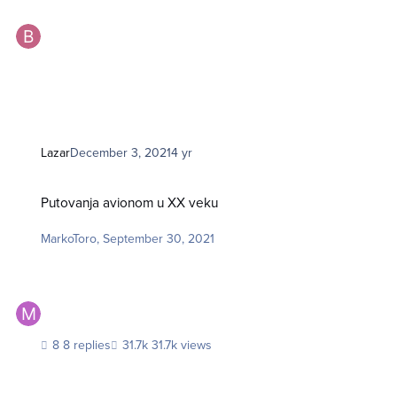
Lazar
December 3, 2021
4 yr
Putovanja avionom u XX veku
Putovanja avionom u XX veku
MarkoToro
,
September 30, 2021
8 replies
31.7k views