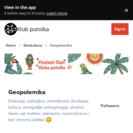
Skip to content
View in the app
×
Di
A better way to browse.
Learn more
.
Klub putnika
Sign In
Home
Geokultura
Geopolemika
Geopolemika
Diskusije, začkoljice, zanimljivosti. Zemljopis,
Followers
kultura, etnografija, antropologija, društvo.
Samo vas molimo, staloženo, neostrašćeno i
bez dnevne politike