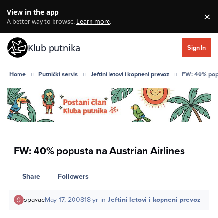
Skip to content
View in the app
×
Di
A better way to browse.
Learn more
.
Klub putnika
Sign In
Home
Putnički servis
Jeftini letovi i kopneni prevoz
FW: 40% popu
FW: 40% popusta na Austrian Airlines
Share
Followers
spavac
May 17, 2008
18 yr
in
Jeftini letovi i kopneni prevoz