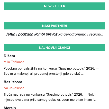
NEWSLETTER
NAŠI PARTNERI
Jeftin i pouzdan kombi prevoz
ka aerodromima i regionu.
NAJNOVIJI ČLANCI
Dišem
Mila Tričković
Posebna pohvala žirija na konkursu "Spasimo putopis" 2026. —
Sedim u malenoj, ali prepunoj prostoriji gde se služi...
Bez izbora
Iva Jakešević
Treća nagrada na konkursu "Spasimo putopis" 2026. — Nekih
mjesec-dva dana prije samog odlaska, Leon me pitao imam li...
Mersin