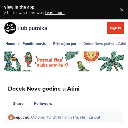
Skip to content
View in the app
×
Di
A better way to browse.
Learn more
.
Klub putnika
Sign In
Home
Putnički servis
Prijatelj za put
Doček Nove godine u Atini
Doček Nove godine u Atini
Share
Followers
saputnik_
October 19, 2018
7 yr
in
Prijatelj za put