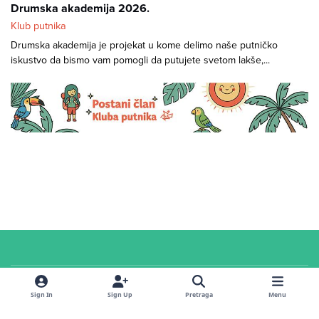
Drumska akademija 2026.
Klub putnika
Drumska akademija je projekat u kome delimo naše putničko
iskustvo da bismo vam pomogli da putujete svetom lakše,...
Cookies
© 2026 Klub putnika. Sva prava zadržana. Sadržaj u
servisnoj
sekciji i na
Sign In
Sign Up
Pretraga
Menu
forumu
dostupan je pod
CC Attribution-ShareAlike 4.0 International