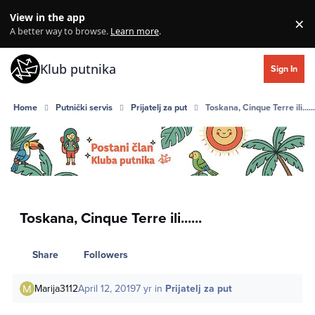
Skip to content
View in the app
×
Di
A better way to browse.
Learn more
.
Klub putnika
Sign In
Home
Putnički servis
Prijatelj za put
Toskana, Cinque Terre ili.....
Toskana, Cinque Terre ili......
Share
Followers
Marija3112
April 12, 2019
7 yr
in
Prijatelj za put