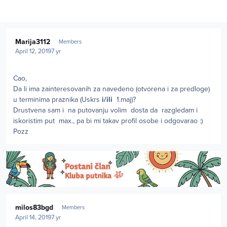
Author stats
Marija3112
Members
April 12, 2019
7 yr
Cao,
Da li ima zainteresovanih za navedeno (otvorena i za predloge)
u terminima praznika (Uskrs
i/ili
1.maj)?
Drustvena sam i na putovanju volim dosta da razgledam i
iskoristim put max., pa bi mi takav profil osobe i odgovarao
:)
Pozz
Author stats
milos83bgd
Members
April 14, 2019
7 yr