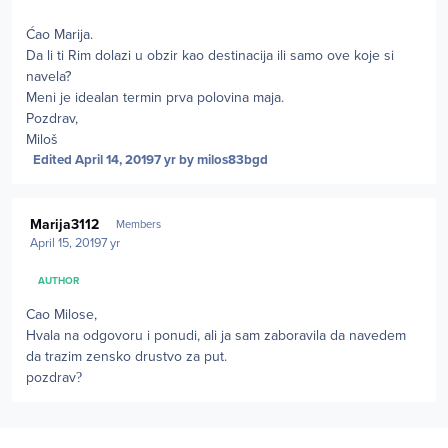
Ćao Marija.
Da li ti Rim dolazi u obzir kao destinacija ili samo ove koje si
navela?
Meni je idealan termin prva polovina maja.
Pozdrav,
Miloš
Edited
April 14, 2019
7 yr
by milos83bgd
Author stats
Marija3112
Members
April 15, 2019
7 yr
AUTHOR
Cao Milose,
Hvala na odgovoru i ponudi, ali ja sam zaboravila da navedem
da trazim zensko drustvo za put.
pozdrav
?