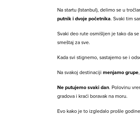
Na startu (Istanbul), delimo se u tročl
putnik i dvoje početnika
. Svaki tim s
Svaki deo rute osmišljen je tako da se
smeštaj za sve.
Kada svi stignemo, sastajemo se i od
Na svakoj destinaciji
menjamo grupe
Ne putujemo svaki dan
. Polovinu vre
gradova i kraći boravak na moru.
Evo kako je to izgledalo prošle godine