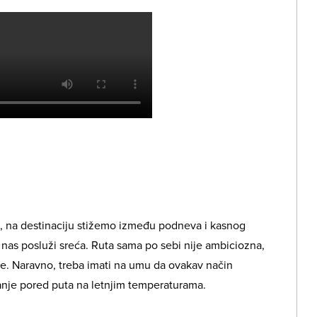
, na destinaciju stižemo između podneva i kasnog
nas posluži sreća. Ruta sama po sebi nije ambiciozna,
. Naravno, treba imati na umu da ovakav način
anje pored puta na letnjim temperaturama.