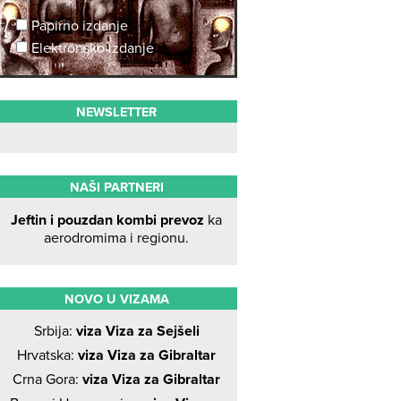
Papirno izdanje
Elektronsko izdanje
NEWSLETTER
NAŠI PARTNERI
Jeftin i pouzdan kombi prevoz
ka
aerodromima i regionu.
NOVO U VIZAMA
Srbija:
viza Viza za Sejšeli
Hrvatska:
viza Viza za Gibraltar
Crna Gora:
viza Viza za Gibraltar