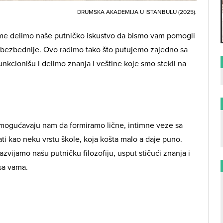
DRUMSKA AKADEMIJA U ISTANBULU (2025).
ome delimo naše putničko iskustvo da bismo vam pomogli
i bezbednije. Ovo radimo tako što putujemo zajedno sa
nkcionišu i delimo znanja i veštine koje smo stekli na
mogućavaju nam da formiramo lične, intimne veze sa
ti kao neku vrstu škole, koja košta malo a daje puno.
zvijamo našu putničku filozofiju, usput stičući znanja i
sa vama.