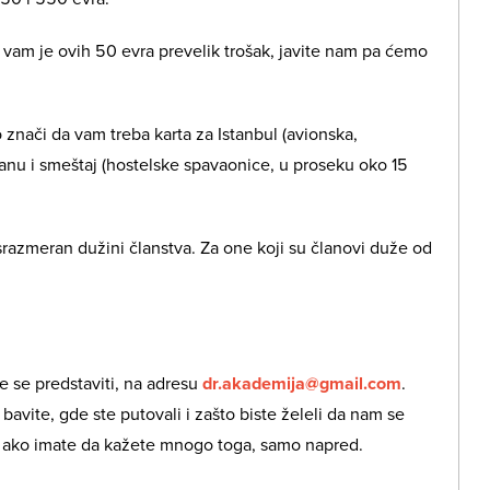
 vam je ovih 50 evra prevelik trošak, javite nam pa ćemo
 znači da vam treba karta za Istanbul (avionska,
ranu i smeštaj (hostelske spavaonice, u proseku oko 15
razmeran dužini članstva. Za one koji su članovi duže od
e se predstaviti, na adresu
dr.akademija@gmail.com
.
bavite, gde ste putovali i zašto biste želeli da nam se
ali ako imate da kažete mnogo toga, samo napred.