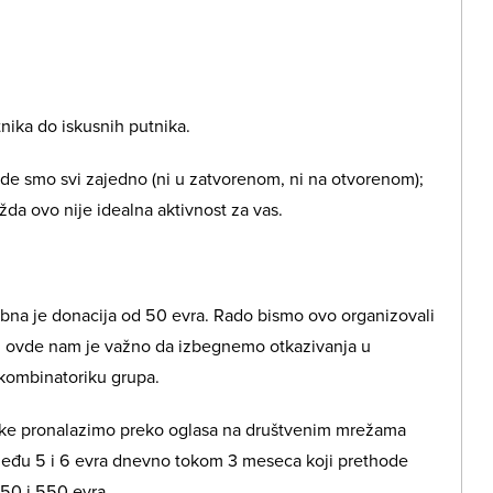
nika do iskusnih putnika.
de smo svi zajedno (ni u zatvorenom, ni na otvorenom);
žda ovo nije idealna aktivnost za vas.
rebna je donacija od 50 evra. Rado bismo ovo organizovali
li ovde nam je važno da izbegnemo otkazivanja u
 kombinatoriku grupa.
snike pronalazimo preko oglasa na društvenim mrežama
zmeđu 5 i 6 evra dnevno tokom 3 meseca koji prethode
50 i 550 evra.