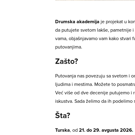
Drumska akademija
je projekat u k
da putujete svetom lakše, pametnije 
vama, objašnjavamo vam kako stvari fu
putovanjima.
Zašto?
Putovanja nas povezuju sa svetom i o
ljudima i mestima. Možete to posmatra
Već više od dve decenije putujemo i ra
iskustva. Sada želimo da ih podelimo 
Šta?
Turska
, od
21. do 29. avgusta 2026.