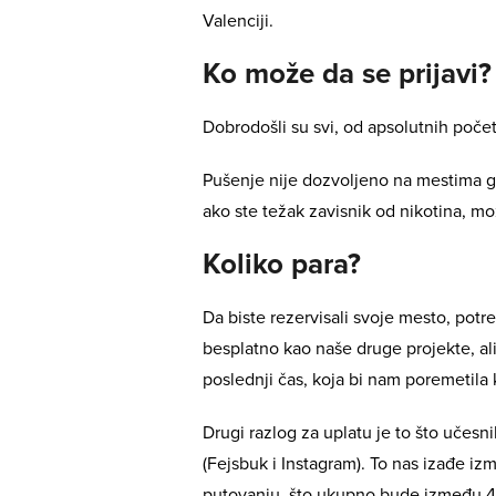
Valenciji.
Ko može da se prijavi?
Dobrodošli su svi, od apsolutnih počet
Pušenje nije dozvoljeno na mestima g
ako ste težak zavisnik od nikotina, mo
Koliko para?
Da biste rezervisali svoje mesto, pot
besplatno kao naše druge projekte, a
poslednji čas, koja bi nam poremetila
Drugi razlog za uplatu je to što uče
(Fejsbuk i Instagram). To nas izađe i
putovanju, što ukupno bude između 4