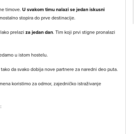
ane timove.
U svakom timu nalazi se jedan iskusni
amostalno stopira do prve destinacije.
 lako prelazi
za jedan dan
. Tim koji prvi stigne pronalazi
sedamo u istom hostelu.
, tako da svako dobija nove partnere za naredni deo puta.
mena koristimo za odmor, zajedničko istraživanje
: