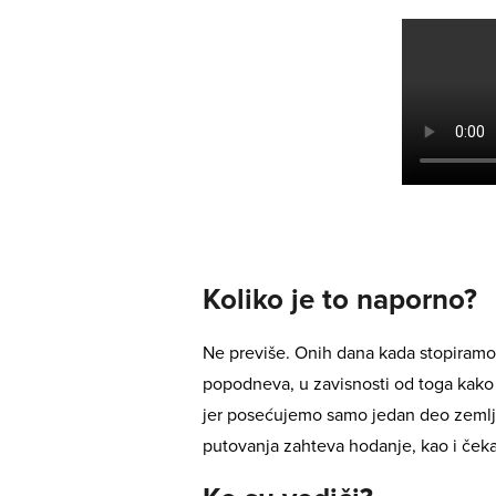
Koliko je to naporno?
Ne previše. Onih dana kada stopiramo
popodneva, u zavisnosti od toga kako 
jer posećujemo samo jedan deo zemlje
putovanja zahteva hodanje, kao i ček