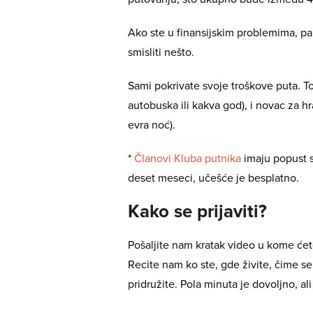
Ako ste u finansijskim problemima, pa
smisliti nešto.
Sami pokrivate svoje troškove puta. To
autobuska ili kakva god), i novac za h
evra noć).
*
Članovi Kluba putnika
imaju popust s
deset meseci, učešće je besplatno.
Kako se prijaviti?
Pošaljite nam kratak video u kome ćet
Recite nam ko ste, gde živite, čime se 
pridružite. Pola minuta je dovoljno, 