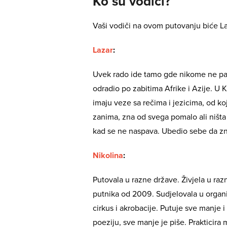
Ko su vodiči?
Vaši vodiči na ovom putovanju biće La
Lazar
:
Uvek rado ide tamo gde nikome ne pa
odradio po zabitima Afrike i Azije. U
imaju veze sa rečima i jezicima, od ko
zanima, zna od svega pomalo ali ništ
kad se ne naspava. Ubedio sebe da zna 
Nikolina
:
Putovala u razne države. Živjela u raz
putnika od 2009. Sudjelovala u organiza
cirkus i akrobacije. Putuje sve manje 
poeziju, sve manje je piše. Prakticira m