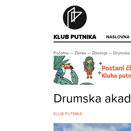
KLUB PUTNIKA
NASLOVNA
Početna
—
Zbirka
—
Zbivanja
—
Drumska 
Drumska akad
KLUB PUTNIKA