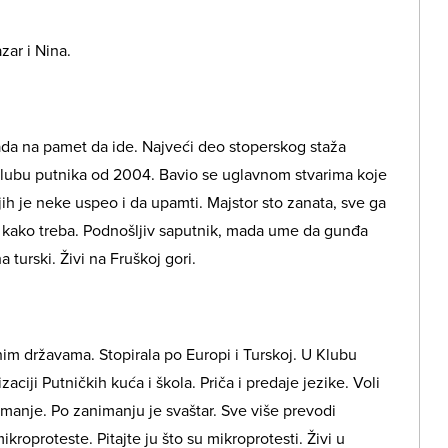
zar i Nina.
da na pamet da ide. Najveći deo stoperskog staža
 Klubu putnika od 2004. Bavio se uglavnom stvarima koje
jih je neke uspeo i da upamti. Majstor sto zanata, sve ga
a kako treba. Podnošljiv saputnik, mada ume da gunđa
turski. Živi na Fruškoj gori.
nim državama. Stopirala po Europi i Turskoj. U Klubu
ciji Putničkih kuća i škola. Priča i predaje jezike. Voli
i manje. Po zanimanju je svaštar. Sve više prevodi
ikroproteste. Pitajte ju što su mikroprotesti. Živi u