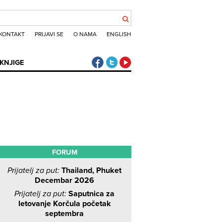
KONTAKT
PRIJAVI SE
O NAMA
ENGLISH
Klub putnika Facebook
Klub putnika Twitter
Klub putnika Youtube
KNJIGE
FORUM
Prijatelj za put:
Thailand, Phuket
Decembar 2026
Prijatelj za put:
Saputnica za
letovanje Korčula početak
septembra