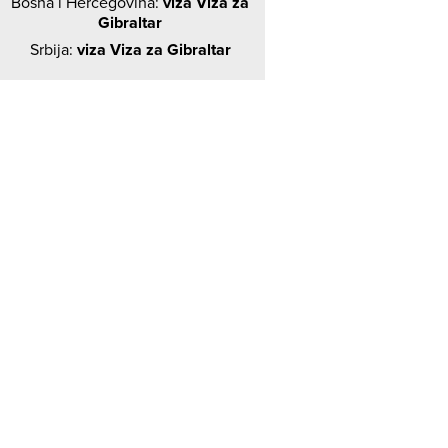
Bosna i Hercegovina:
viza Viza za
Gibraltar
Srbija:
viza Viza za Gibraltar