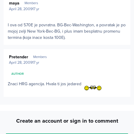
maya
Members
April 28, 2009
17 yr
I ova od 570E je povratna. BG-Bec-Washington, a povratak je po
mojoj zelji New York-Bec-BG, i plus imam besplatnu promenu
termina (koja inace kosta 100E).
Author stats
Pretender
Members
April 28, 2009
17 yr
AUTHOR
Znaci HRG agencija. Hvala ti jos jedared
Create an account or sign in to comment