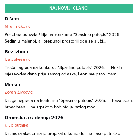
NAJNOVIJI ČLANCI
Dišem
Mila Tričković
Posebna pohvala žirija na konkursu "Spasimo putopis" 2026. —
Sedim u malenoj, ali prepunoj prostoriji gde se služi...
Bez izbora
Iva Jakešević
Treća nagrada na konkursu "Spasimo putopis" 2026. — Nekih
mjesec-dva dana prije samog odlaska, Leon me pitao imam li...
Mersin
Zoran Živković
Druga nagrada na konkursu "Spasimo putopis" 2026. — Fava bean,
broadbean ili na srpskom bob bio je razlog mog...
Drumska akademija 2026.
Klub putnika
Drumska akademija je projekat u kome delimo naše putničko