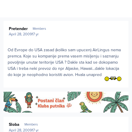
Author stats
Pretender
Members
April 28, 2009
17 yr
Od Evrope do USA zasad (koliko sam upucen) AirLingus nema
premca. Koje su kompanije prema vasem misljenju i saznanju
povoljnije unutar teritorije USA ? Dakle sta kad se dokopamo
USA i treba neki prevoz do npr Aljaske, Hawaii...dakle lokacija
do koje je neophodno koristiti avion. Hvala unapred
Author stats
Sloba
Members
April 28, 2009
17 yr