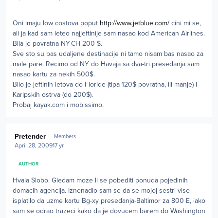
Oni imaju low costova poput
http://www.jetblue.com/
cini mi se,
ali ja kad sam leteo najjeftinije sam nasao kod American Airlines.
Bila je povratna NY-CH 200 $.
Sve sto su bas udaljene destinacije ni tamo nisam bas nasao za
male pare. Recimo od NY do Havaja sa dva-tri presedanja sam
nasao kartu za nekih 500$.
Bilo je jeftinih letova do Floride (tipa 120$ povratna, ili manje) i
Karipskih ostrva (do 200$).
Probaj kayak.com i mobissimo.
Author stats
Pretender
Members
April 28, 2009
17 yr
AUTHOR
Hvala Slobo. Gledam moze li se pobediti ponuda pojedinih
domacih agencija. Iznenadio sam se da se mojoj sestri vise
isplatilo da uzme kartu Bg-xy presedanja-Baltimor za 800 E, iako
sam se odrao trazeci kako da je dovucem barem do Washington