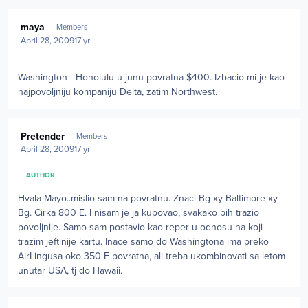
Author stats
maya
Members
April 28, 2009
17 yr
Washington - Honolulu u junu povratna $400. Izbacio mi je kao
najpovoljniju kompaniju Delta, zatim Northwest.
Author stats
Pretender
Members
April 28, 2009
17 yr
AUTHOR
Hvala Mayo..mislio sam na povratnu. Znaci Bg-xy-Baltimore-xy-
Bg. Cirka 800 E. I nisam je ja kupovao, svakako bih trazio
povoljnije. Samo sam postavio kao reper u odnosu na koji
trazim jeftinije kartu. Inace samo do Washingtona ima preko
AirLingusa oko 350 E povratna, ali treba ukombinovati sa letom
unutar USA, tj do Hawaii.
Author stats