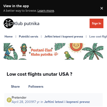
Skip to content
View in the app
×
Di
A better way to browse.
Learn more
.
Klub putnika
Sign In
Home
Putnički servis
Jeftini letovi i kopneni prevoz
Low cost fli
Low cost flights unutar USA ?
Share
Followers
Pretender
April 28, 2009
17 yr
in
Jeftini letovi i kopneni prevoz