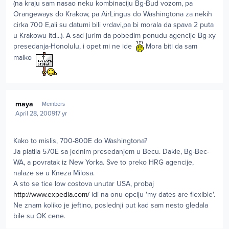
(na kraju sam nasao neku kombinaciju Bg-Bud vozom, pa
Orangeways do Krakow, pa AirLingus do Washingtona za nekih
cirka 700 E,ali su datumi bili vrdavi,pa bi morala da spava 2 puta
u Krakowu itd...). A sad jurim da pobedim ponudu agencije Bg-xy
presedanja-Honolulu, i opet mi ne ide
Mora biti da sam
malko
Author stats
maya
Members
April 28, 2009
17 yr
Kako to mislis, 700-800E do Washingtona?
Ja platila 570E sa jednim presedanjem u Becu. Dakle, Bg-Bec-
WA, a povratak iz New Yorka. Sve to preko HRG agencije,
nalaze se u Kneza Milosa.
A sto se tice low costova unutar USA, probaj
http://www.expedia.com/
idi na onu opciju 'my dates are flexible'.
Ne znam koliko je jeftino, poslednji put kad sam nesto gledala
bile su OK cene.