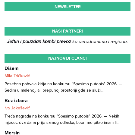
NEWSLETTER
NAŠI PARTNERI
Jeftin i pouzdan kombi prevoz
ka aerodromima i regionu.
NAJNOVIJI ČLANCI
Dišem
Mila Tričković
Posebna pohvala žirija na konkursu "Spasimo putopis" 2026. —
Sedim u malenoj, ali prepunoj prostoriji gde se služi...
Bez izbora
Iva Jakešević
Treća nagrada na konkursu "Spasimo putopis" 2026. — Nekih
mjesec-dva dana prije samog odlaska, Leon me pitao imam li...
Mersin