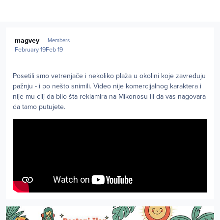
Author stats
magvey
Members
February 19
Feb 19
Posetili smo vetrenjače i nekoliko plaža u okolini koje zavređuju
pažnju - i po nešto snimili. Video nije komercijalnog karaktera i
nije mu cilj da bilo šta reklamira na Mikonosu ili da vas nagovara
da tamo putujete.