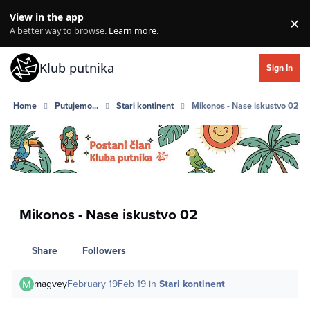
Skip to content
View in the app
×
Di
A better way to browse.
Learn more
.
Klub putnika
Sign In
Home
Putujemo...
Stari kontinent
Mikonos - Nase iskustvo 02
Mikonos - Nase iskustvo 02
Share
Followers
magvey
February 19
Feb 19
in
Stari kontinent