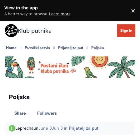
Skip to content
View in the app
×
Di
A better way to browse.
Learn more
.
Klub putnika
Sign In
Home
Putnički servis
Prijatelj za put
Poljska
Poljska
Share
Followers
Leprechaun
June 3
Jun 3
in
Prijatelj za put