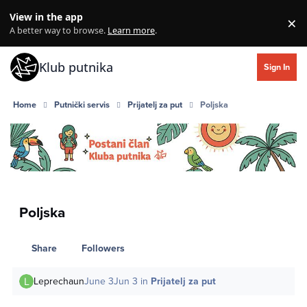
Skip to content
View in the app
×
Di
A better way to browse.
Learn more
.
Klub putnika
Sign In
Home
Putnički servis
Prijatelj za put
Poljska
Poljska
Share
Followers
Leprechaun
June 3
Jun 3
in
Prijatelj za put