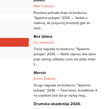
Dišem
Mila Tričković
Posebna pohvala žirija na konkursu
"Spasimo putopis" 2026. — Sedim u
malenoj, ali prepunoj prostoriji gde se
služi...
Bez izbora
Iva Jakešević
Treća nagrada na konkursu "Spasimo
putopis" 2026. — Nekih mjesec-dva dana
prije samog odlaska, Leon me pitao imam
li...
Mersin
Zoran Živković
Druga nagrada na konkursu "Spasimo
putopis" 2026. — Fava bean, broadbean ili
na srpskom bob bio je razlog mog...
Drumska akademija 2026.