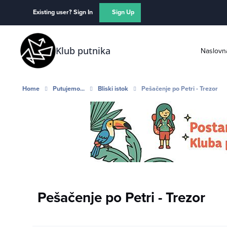
Skip to content
Existing user? Sign In
Sign Up
Klub putnika
Naslovn
Home
Putujemo...
Bliski istok
Pešačenje po Petri - Trezor
Pešačenje po Petri - Trezor