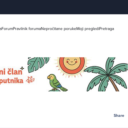
a
Forum
Pravilnik foruma
Nepročitane poruke
Moji pregledi
Pretraga
Share