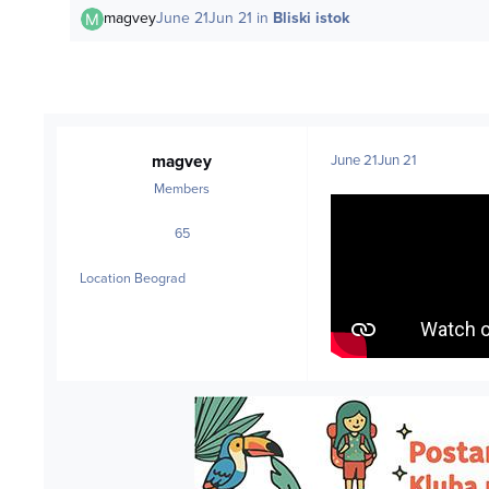
magvey
June 21
Jun 21
in
Bliski istok
magvey
June 21
Jun 21
Members
65
posts
Location
Beograd