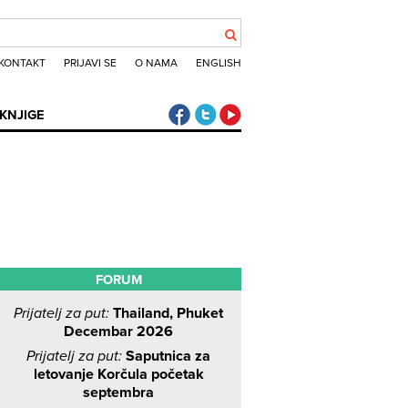
KONTAKT
PRIJAVI SE
O NAMA
ENGLISH
Klub putnika Facebook
Klub putnika Twitter
Klub putnika Youtube
KNJIGE
FORUM
Prijatelj za put:
Thailand, Phuket
Decembar 2026
Prijatelj za put:
Saputnica za
letovanje Korčula početak
septembra