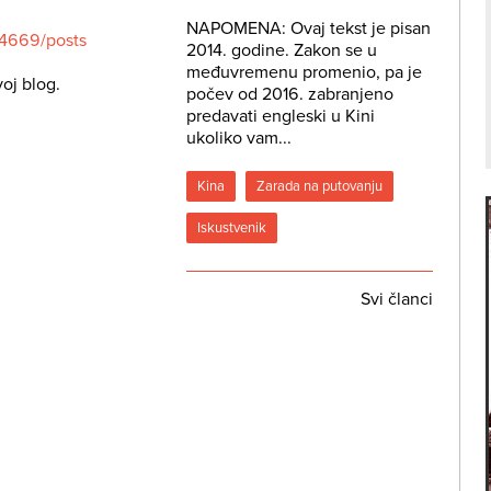
NAPOMENA: Ovaj tekst je pisan
4669/posts
2014. godine. Zakon se u
međuvremenu promenio, pa je
voj blog.
počev od 2016. zabranjeno
predavati engleski u Kini
ukoliko vam...
Kina
Zarada na putovanju
Iskustvenik
Svi članci