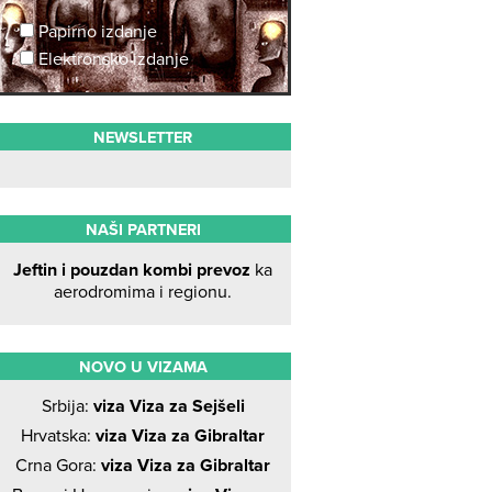
Papirno izdanje
Elektronsko izdanje
NEWSLETTER
NAŠI PARTNERI
Jeftin i pouzdan kombi prevoz
ka
aerodromima i regionu.
NOVO U VIZAMA
Srbija:
viza Viza za Sejšeli
Hrvatska:
viza Viza za Gibraltar
Crna Gora:
viza Viza za Gibraltar