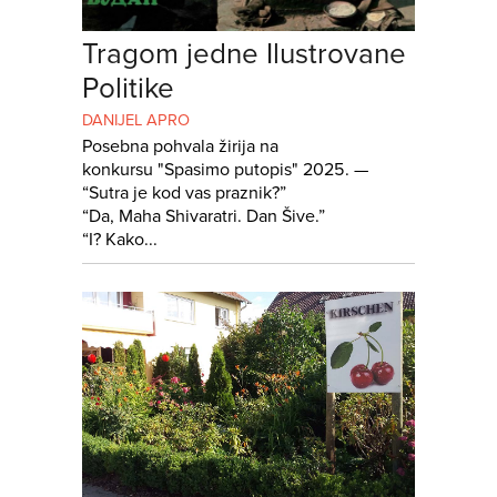
Tragom jedne Ilustrovane
Politike
DANIJEL APRO
Posebna pohvala žirija na
konkursu "Spasimo putopis" 2025. —
“Sutra je kod vas praznik?”
“Da, Maha Shivaratri. Dan Šive.”
“I? Kako...