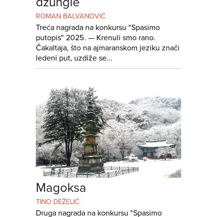
džungle
ROMAN BALVANOVIĆ
Treća nagrada na konkursu "Spasimo
putopis" 2025. — Krenuli smo rano.
Čakaltaja, što na ajmaranskom jeziku znači
ledeni put, uzdiže se...
Magoksa
TINO DEŽELIĆ
Druga nagrada na konkursu "Spasimo