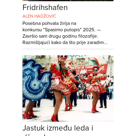
Fridrihshafen
ALEN HADŽOVIĆ
Posebna pohvala žirija na
konkursu "Spasimo putopis" 2025. —
Završio sam drugu godinu filozofije.
Razmišljajući kako da što prije zaradim...
Jastuk između leda i