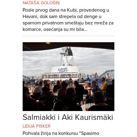
NATAŠA GOLOŠIN
Posle prvog dana na Kubi, provedenog u
Havani, dok sam strepela od denge u
sparnom privatnom smeštaju bez mreža za
komarce, osećanja su mi bila...
Salmiakki i Aki Kaurismäki
LIDIJA PISKER
Pohvala žirija na konkursu "Spasimo