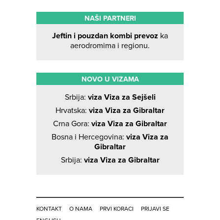
NAŠI PARTNERI
Jeftin i pouzdan kombi prevoz
ka
aerodromima i regionu.
NOVO U VIZAMA
Srbija:
viza Viza za Sejšeli
Hrvatska:
viza Viza za Gibraltar
Crna Gora:
viza Viza za Gibraltar
Bosna i Hercegovina:
viza Viza za
Gibraltar
Srbija:
viza Viza za Gibraltar
KONTAKT
O NAMA
PRVI KORACI
PRIJAVI SE