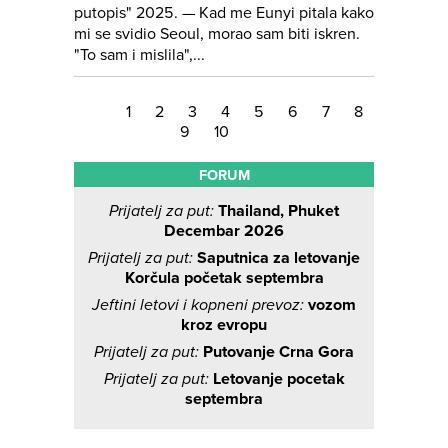
putopis" 2025. — Kad me Eunyi pitala kako
mi se svidio Seoul, morao sam biti iskren.
"To sam i mislila",...
1
2
3
4
5
6
7
8
9
10
FORUM
Prijatelj za put:
Thailand, Phuket
Decembar 2026
Prijatelj za put:
Saputnica za letovanje
Korčula početak septembra
Jeftini letovi i kopneni prevoz:
vozom
kroz evropu
Prijatelj za put:
Putovanje Crna Gora
Prijatelj za put:
Letovanje pocetak
septembra