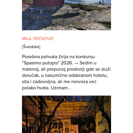
MILA TRIČKOVIĆ
[
Švedska
]
Posebna pohvala žirija na konkursu
"Spasimo putopis" 2026. — Sedim u
malenoj, ali prepunoj prostoriji gde se služi
doručak, u nasumično odabranom hotelu,
sita i zadovoljna, ali me nervoza već
polako hvata. Uzimam...