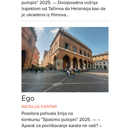
putopis" 2025. — Dvoiposatna vožnja
trajektom od Tallinna do Helsinkija kao da
je ukradena iz filmova...
Ego
NATALIJA KANTAR
Posebna pohvala žirija na
konkursu "Spasimo putopis" 2025. — –
Aparat za poništavanje karata ne radi? –