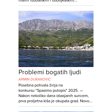
malim fudbalskim i odbojkaškim...
Problemi bogatih ljudi
ARMIN DURAKOVIĆ
Posebna pohvala žirija na
konkursu "Spasimo putopis" 2025. —
Nakon nekoliko dana obasjanih suncem,
prva proljetna kiša je okupala grad. Novo...