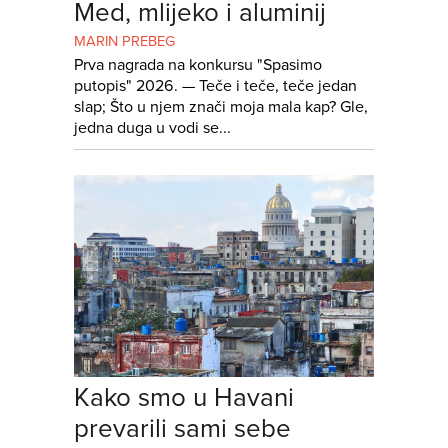
Med, mlijeko i aluminij
MARIN PREBEG
Prva nagrada na konkursu "Spasimo
putopis" 2026. — Teče i teče, teče jedan
slap; Što u njem znači moja mala kap? Gle,
jedna duga u vodi se...
Kako smo u Havani
prevarili sami sebe