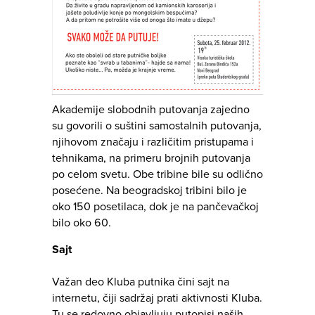
Akademije slobodnih putovanja zajedno
su govorili o suštini samostalnih putovanja,
njihovom značaju i različitim pristupama i
tehnikama, na primeru brojnih putovanja
po celom svetu. Obe tribine bile su odlično
posećene. Na beogradskoj tribini bilo je
oko 150 posetilaca, dok je na pančevačkoj
bilo oko 60.
Sajt
Važan deo Kluba putnika čini sajt na
internetu, čiji sadržaj prati aktivnosti Kluba.
Tu se redovno objavljuju putopisi naših