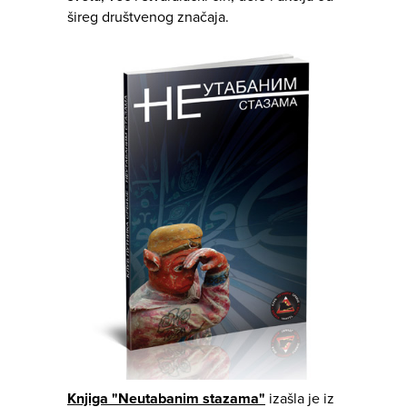
šireg društvenog značaja.
Knjiga "Neutabanim stazama"
izašla je iz