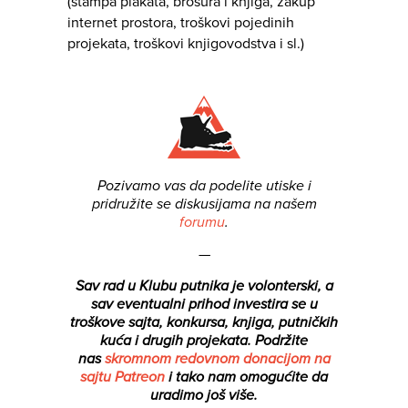
(štampa plakata, brošura i knjiga, zakup
internet prostora, troškovi pojedinih
projekata, troškovi knjigovodstva i sl.)
Pozivamo vas da podelite utiske i
pridružite se diskusijama na našem
forumu
.
—
Sav rad u Klubu putnika je volonterski, a
sav eventualni prihod investira se u
troškove sajta, konkursa, knjiga, putničkih
kuća i drugih projekata.
Podržite
nas
skromnom redovnom donacijom na
sajtu Patreon
i tako nam omogućite da
uradimo još više.