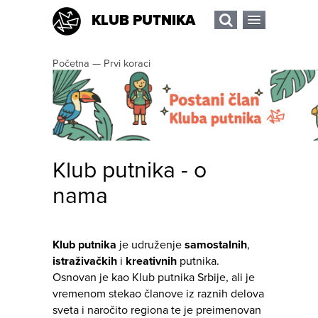
KLUB PUTNIKA
Početna
—
Prvi koraci
Klub putnika - o
nama
Klub putnika
je udruženje
samostalnih
,
istraživačkih
i
kreativnih
putnika.
Osnovan je kao Klub putnika Srbije, ali je
vremenom stekao članove iz raznih delova
sveta i naročito regiona te je preimenovan