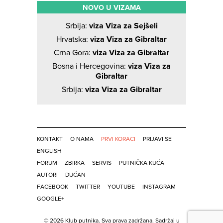
NOVO U VIZAMA
Srbija:
viza Viza za Sejšeli
Hrvatska:
viza Viza za Gibraltar
Crna Gora:
viza Viza za Gibraltar
Bosna i Hercegovina:
viza Viza za
Gibraltar
Srbija:
viza Viza za Gibraltar
KONTAKT
O NAMA
PRVI KORACI
PRIJAVI SE
ENGLISH
FORUM
ZBIRKA
SERVIS
PUTNIČKA KUĆA
AUTORI
DUĆAN
FACEBOOK
TWITTER
YOUTUBE
INSTAGRAM
GOOGLE+
© 2026 Klub putnika. Sva prava zadržana. Sadržaj u