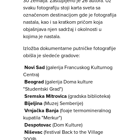
30 zemalja. Zastupljeno je 26 autora. Uz
svaku fotografiju stoji karta sveta sa
označenom destinacijom gde je fotografija
nastala, kao i sa kratkom pričom koja
objašnjava njen sadržaj i okolnosti u
kojima je nastala.
Izložba dokumentarne putničke fotografije
obišla je sledeće gradove:
Novi Sad
(galerija Francuskog Kulturnog
Centra)
Beograd
(galerija Doma kulture
"Studentski Grad")
Sremska Mitrovica
(gradska biblioteka)
Bijeljina
(Muzej Semberije)
Vrnjačka Banja
(foaje termomineralnog
kupatila "Merkur")
Despotovac
(Dom Kulture)
Niševac
(festival Back to the Village
2008)