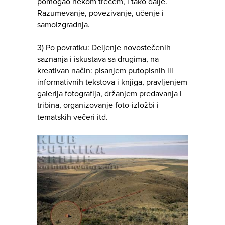
pomogao nekom trećem, i tako dalje.
Razumevanje, povezivanje, učenje i
samoizgradnja.
3) Po povratku
: Deljenje novostečenih
saznanja i iskustava sa drugima, na
kreativan način: pisanjem putopisnih ili
informativnih tekstova i knjiga, pravljenjem
galerija fotografija, držanjem predavanja i
tribina, organizovanje foto-izložbi i
tematskih večeri itd.