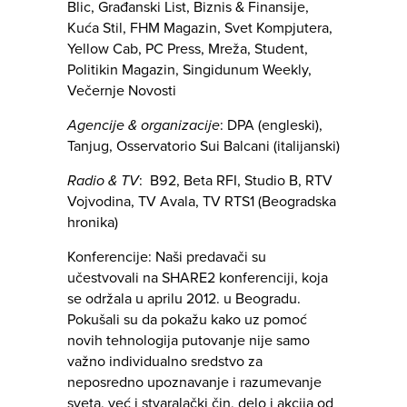
Blic, Građanski List, Biznis & Finansije,
Kuća Stil, FHM Magazin, Svet Kompjutera,
Yellow Cab, PC Press, Mreža, Student,
Politikin Magazin, Singidunum Weekly,
Večernje Novosti
Agencije & organizacije
: DPA (engleski),
Tanjug, Osservatorio Sui Balcani (italijanski)
Radio & TV
: B92, Beta RFI, Studio B, RTV
Vojvodina, TV Avala, TV RTS1 (Beogradska
hronika)
Konferencije: Naši predavači su
učestvovali na SHARE2 konferenciji, koja
se održala u aprilu 2012. u Beogradu.
Pokušali su da pokažu kako uz pomoć
novih tehnologija putovanje nije samo
važno individualno sredstvo za
neposredno upoznavanje i razumevanje
sveta, već i stvaralački čin, delo i akcija od