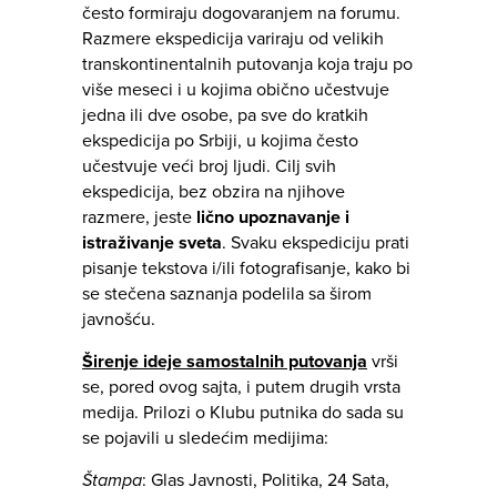
često formiraju dogovaranjem na forumu.
Razmere ekspedicija variraju od velikih
transkontinentalnih putovanja koja traju po
više meseci i u kojima obično učestvuje
jedna ili dve osobe, pa sve do kratkih
ekspedicija po Srbiji, u kojima često
učestvuje veći broj ljudi. Cilj svih
ekspedicija, bez obzira na njihove
razmere, jeste
lično upoznavanje i
istraživanje
sveta
. Svaku ekspediciju prati
pisanje tekstova i/ili fotografisanje, kako bi
se stečena saznanja podelila sa širom
javnošću.
Širenje ideje samostalnih putovanja
vrši
se, pored ovog sajta, i putem drugih vrsta
medija. Prilozi o Klubu putnika do sada su
se pojavili u sledećim medijima:
Štampa
: Glas Javnosti, Politika, 24 Sata,