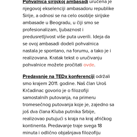
Pohvalnica sirijskoj ambasadi
uručena je
njegovoj ekselenciji ambasadoru republike
Sirije, a odnosi se na celo osoblje sirijske
ambasade u Beogradu, u čiji smo se
profesionalizam, ljubaznost i
predusretljivost više puta uverili. Ideja da
se ovoj ambasadi dodeli pohvalnica
nastala je spontano, na forumu, a tako je i
realizovana. Kratak tekst o uručivanju
pohvalnice možete pročitati
ovde
.
Predavanje na TEDx
konferenciji
održali
smo krajem 2011. godine. Naš član Uroš
Krčadinac govorio je o filozofiji
samostalnih putovanja, na primeru
tromesečnog putovanja koje je, zajedno sa
još dva člana Kluba putnika Srbije,
realizovao putujući s kraja na kraj afričkog
kontinenta. Predavanje traje svega 18
minuta i odlično objašnjava filozofiju