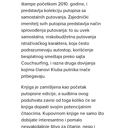
štampe početkom 2010. godine, i
predstavlja kolekciju putopisa sa
samostalnih putovanja. Zajednički
imenitelj svih putopisa predstavlja način
sprovođenja putovanja: to su uvek
samostalna, niskobudžetna putovanja
istraživačkog karaktera, koja često
podrazumevaju autostop, korišćenje
besplatnog smeštaja preko sajta
Couchsurfing, i razna druga dovijanja
kojima članovi Kluba putnika inače
pribegavaju.
Knjiga je zamišljena kao početak
putopisne edicije, a sudbina ovog
poduhvata zavisi od toga koliko će se
knjiga dopasti svojim potencijalnim
čitaocima. Kupovinom knjige ne samo što
dobijate interesantno i pomalo
nesvakidašnje štivo za čitanje, nego i