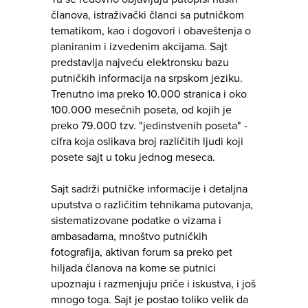
članova, istraživački članci sa putničkom
tematikom, kao i dogovori i obaveštenja o
planiranim i izvedenim akcijama. Sajt
predstavlja najveću elektronsku bazu
putničkih informacija na srpskom jeziku.
Trenutno ima preko 10.000 stranica i oko
100.000 mesečnih poseta, od kojih je
preko 79.000 tzv. "jedinstvenih poseta" -
cifra koja oslikava broj različitih ljudi koji
posete sajt u toku jednog meseca.
Sajt sadrži putničke informacije i detaljna
uputstva o različitim tehnikama putovanja,
sistematizovane podatke o vizama i
ambasadama, mnoštvo putničkih
fotografija, aktivan forum sa preko pet
hiljada članova na kome se putnici
upoznaju i razmenjuju priče i iskustva, i još
mnogo toga. Sajt je postao toliko velik da