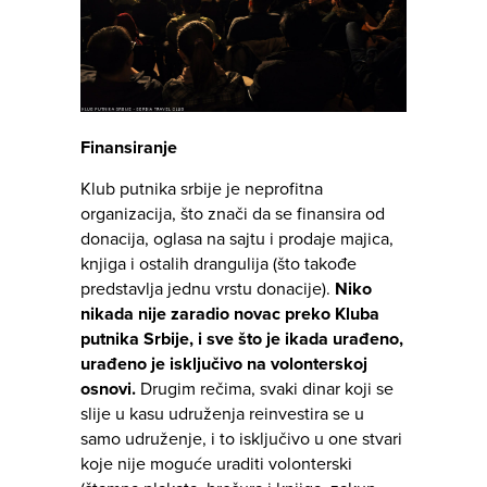
Finansiranje
Klub putnika srbije je neprofitna
organizacija, što znači da se finansira od
donacija, oglasa na sajtu i prodaje majica,
knjiga i ostalih drangulija (što takođe
predstavlja jednu vrstu donacije).
Niko
nikada nije zaradio novac preko Kluba
putnika Srbije, i sve što je ikada urađeno,
urađeno je isključivo na volonterskoj
osnovi.
Drugim rečima, svaki dinar koji se
slije u kasu udruženja reinvestira se u
samo udruženje, i to isključivo u one stvari
koje nije moguće uraditi volonterski