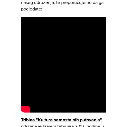
našeg udruženja, te preporučujemo da ga
pogledate:
Tribina "Kultura samostalnih putovanja"
održana je krajem februara 2012. godine u