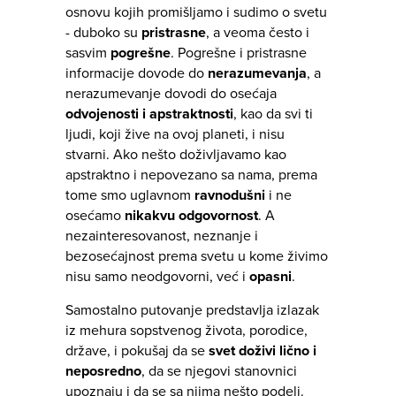
osnovu kojih promišljamo i sudimo o svetu
- duboko su
pristrasne
, a veoma često i
sasvim
pogrešne
. Pogrešne i pristrasne
informacije dovode do
nerazumevanja
, a
nerazumevanje dovodi do osećaja
odvojenosti i apstraktnosti
, kao da svi ti
ljudi, koji žive na ovoj planeti, i nisu
stvarni. Ako nešto doživljavamo kao
apstraktno i nepovezano sa nama, prema
tome smo uglavnom
ravnodušni
i ne
osećamo
nikakvu odgovornost
. A
nezainteresovanost, neznanje i
bezosećajnost prema svetu u kome živimo
nisu samo neodgovorni, već i
opasni
.
Samostalno putovanje predstavlja izlazak
iz mehura sopstvenog života, porodice,
države, i pokušaj da se
svet doživi lično i
neposredno
, da se njegovi stanovnici
upoznaju i da se sa njima nešto podeli.