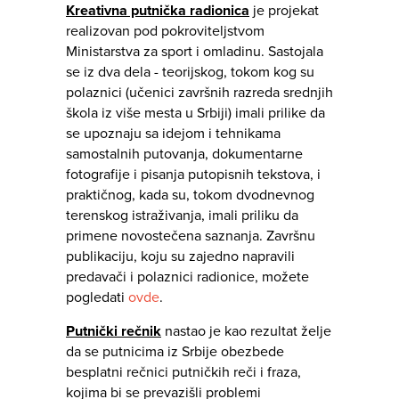
Kreativna putnička radionica
je projekat
realizovan pod pokroviteljstvom
Ministarstva za sport i omladinu. Sastojala
se iz dva dela - teorijskog, tokom kog su
polaznici (učenici završnih razreda srednjih
škola iz više mesta u Srbiji) imali prilike da
se upoznaju sa idejom i tehnikama
samostalnih putovanja, dokumentarne
fotografije i pisanja putopisnih tekstova, i
praktičnog, kada su, tokom dvodnevnog
terenskog istraživanja, imali priliku da
primene novostečena saznanja. Završnu
publikaciju, koju su zajedno napravili
predavači i polaznici radionice, možete
pogledati
ovde
.
Putnički rečnik
nastao je kao rezultat želje
da se putnicima iz Srbije obezbede
besplatni rečnici putničkih reči i fraza,
kojima bi se prevazišli problemi