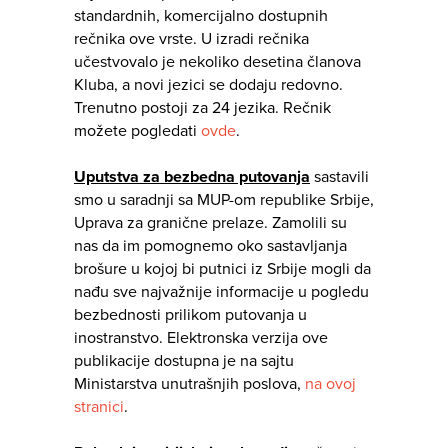
standardnih, komercijalno dostupnih
rečnika ove vrste. U izradi rečnika
učestvovalo je nekoliko desetina članova
Kluba, a novi jezici se dodaju redovno.
Trenutno postoji za 24 jezika. Rečnik
možete pogledati
ovde
.
Uputstva za bezbedna putovanja
sastavili
smo u saradnji sa MUP-om republike Srbije,
Uprava za granične prelaze. Zamolili su
nas da im pomognemo oko sastavljanja
brošure u kojoj bi putnici iz Srbije mogli da
nađu sve najvažnije informacije u pogledu
bezbednosti prilikom putovanja u
inostranstvo. Elektronska verzija ove
publikacije dostupna je na sajtu
Ministarstva unutrašnjih poslova,
na ovoj
stranici
.