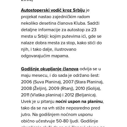
Autostoperski vodič kroz Srbiju
je
projekat nastao zajedničkim radom
nekoliko desetina članova Kluba. Sadrži
detaljne informacije za autostop za 23
mesta u Srbiji: kojim putevima ići, gde se
nalaze dobra mesta za stop, kako stići do
njih, i tako dalje, ilustrovano
odgovarajućim mapama.
Godišnje okupljanje članova
odvija se u
maju mesecu, i do sada je održano šest:
2006 (Suva Planina), 2007 (Stara Planina),
2008 (Željin), 2009 (Rtanj), 2010 (Golija),
2011 (Vlaška planina) i 2012 (Beljanica).
Uvek je u pitanju
noćni uspon na planinu
,
tako da se na vrh stiže neposredno pred
jutro. Na godišnjem noćnom usponu
obično učestvuje 50-80 ljudi. Godišnje