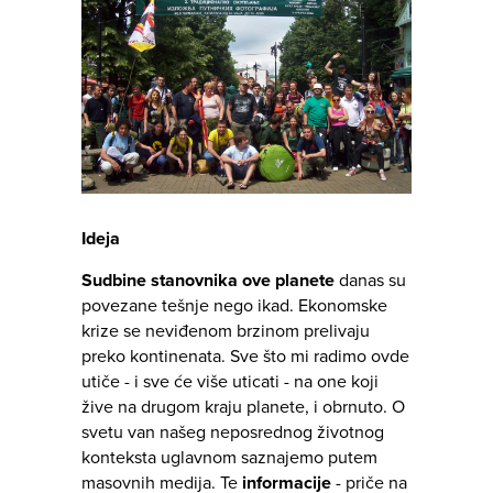
Ideja
Sudbine stanovnika ove planete
danas su
povezane tešnje nego ikad. Ekonomske
krize se neviđenom brzinom prelivaju
preko kontinenata. Sve što mi radimo ovde
utiče - i sve će više uticati - na one koji
žive na drugom kraju planete, i obrnuto. O
svetu van našeg neposrednog životnog
konteksta uglavnom saznajemo putem
masovnih medija. Te
informacije
- priče na