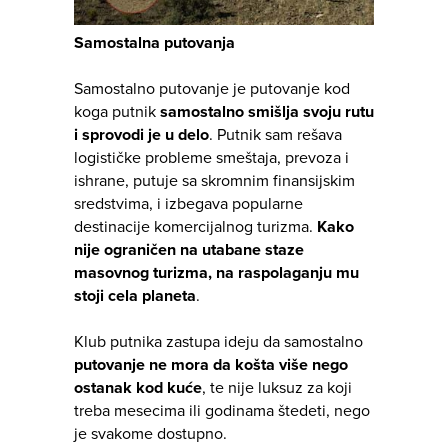
Samostalna putovanja
Samostalno putovanje je putovanje kod
koga putnik
samostalno smišlja svoju rutu
i sprovodi je u delo
. Putnik sam rešava
logističke probleme smeštaja, prevoza i
ishrane, putuje sa skromnim finansijskim
sredstvima, i izbegava popularne
destinacije komercijalnog turizma.
Kako
nije ograničen na utabane staze
masovnog turizma, na raspolaganju mu
stoji cela planeta
.
Klub putnika zastupa ideju da samostalno
putovanje ne mora da košta više nego
ostanak kod kuće
, te nije luksuz za koji
treba mesecima ili godinama štedeti, nego
je svakome dostupno.