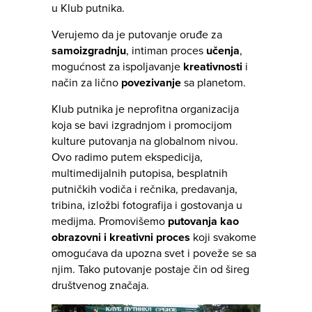
u Klub putnika.
Verujemo da je putovanje oruđe za
samoizgradnju
, intiman proces
učenja
,
mogućnost za ispoljavanje
kreativnosti
i
način za lično
povezivanje
sa planetom.
Klub putnika je neprofitna organizacija
koja se bavi izgradnjom i promocijom
kulture putovanja na globalnom nivou.
Ovo radimo putem ekspedicija,
multimedijalnih putopisa, besplatnih
putničkih vodiča i rečnika, predavanja,
tribina, izložbi fotografija i gostovanja u
medijma. Promovišemo
putovanja kao
obrazovni i kreativni proces
koji svakome
omogućava da upozna svet i poveže se sa
njim. Tako putovanje postaje čin od šireg
društvenog značaja.