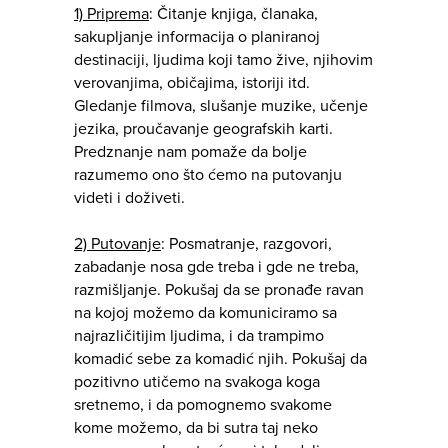
1) Priprema
: Čitanje knjiga, članaka,
sakupljanje informacija o planiranoj
destinaciji, ljudima koji tamo žive, njihovim
verovanjima, običajima, istoriji itd.
Gledanje filmova, slušanje muzike, učenje
jezika, proučavanje geografskih karti.
Predznanje nam pomaže da bolje
razumemo ono što ćemo na putovanju
videti i doživeti.
2) Putovanje
: Posmatranje, razgovori,
zabadanje nosa gde treba i gde ne treba,
razmišljanje. Pokušaj da se pronađe ravan
na kojoj možemo da komuniciramo sa
najrazličitijim ljudima, i da trampimo
komadić sebe za komadić njih. Pokušaj da
pozitivno utičemo na svakoga koga
sretnemo, i da pomognemo svakome
kome možemo, da bi sutra taj neko