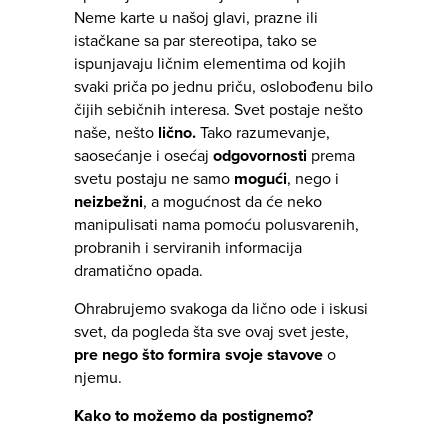
Neme karte u našoj glavi, prazne ili
istačkane sa par stereotipa, tako se
ispunjavaju ličnim elementima od kojih
svaki priča po jednu priču, oslobođenu bilo
čijih sebičnih interesa. Svet postaje nešto
naše, nešto
lično.
Tako razumevanje,
saosećanje i osećaj
odgovornosti
prema
svetu postaju ne samo
mogući
, nego i
neizbežni
, a mogućnost da će neko
manipulisati nama pomoću polusvarenih,
probranih i serviranih informacija
dramatično opada.
Ohrabrujemo svakoga da lično ode i iskusi
svet, da pogleda šta sve ovaj svet jeste,
pre nego što formira svoje stavove
o
njemu.
Kako to možemo da postignemo?