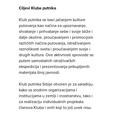
Ciljevi Kluba putnika
Klub putnika se bavi jačanjem kulture
putovanja kao načina za upoznavanje,
shvatanje i prihvatanje sebe i svoje bliže i
dalje okoline, proučavanjem i promocijom
različitih načina putovanja, istraživanjem
raznolikosti sveta i proučavanjem svoje i
drugih kultura. Ove aktivnosti sprovode se
putem samostalnih istraživačkih
ekspedicija i prezentovanja prikupljenih
materijala široj javnosti.
Klub putnika Srbije otvoren je za saradnju,
kako sa srodnim organizacijama i
institucijama u zemlji i inostranstvu, tako i
za realizaciju individualnih projekata
članova Kluba i onih koji to još uvek nisu.