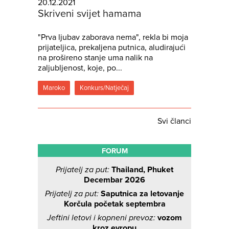
20.12.2021
Skriveni svijet hamama
"Prva ljubav zaborava nema", rekla bi moja
prijateljica, prekaljena putnica, aludirajući
na prošireno stanje uma nalik na
zaljubljenost, koje, po...
Maroko
Konkurs/Natječaj
Svi članci
FORUM
Prijatelj za put:
Thailand, Phuket
Decembar 2026
Prijatelj za put:
Saputnica za letovanje
Korčula početak septembra
Jeftini letovi i kopneni prevoz:
vozom
kroz evropu