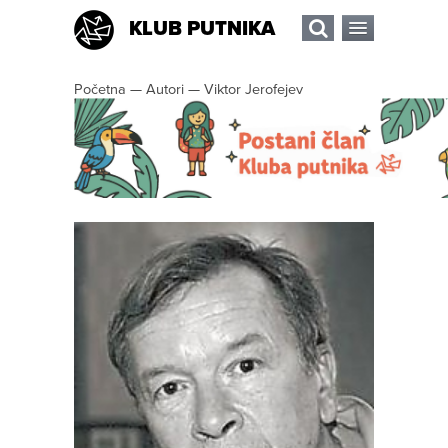
KLUB PUTNIKA
Početna
—
Autori
—
Viktor Jerofejev