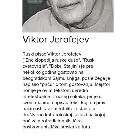
Viktor Jerofejev
Ruski pisac Viktor Jerofejev
("Enciklopedija ruske duše", "Ruski
cvetovi zla", "Dobri Staljin") je pre
nekoliko godina gostovao na
beogradskom Sajmu knjiga, posle čega je
napisao "priču" o tom gostovanju. Majstor
ironije je ovim tekstom uvredio
intelektualce iz našeg sokaka, jer je u
svom maniru, napisao tekst koji na pravi
način oslikava mentalitet i stanje u
društveno kulturološkoj kaljuzi na kojoj
počiva neotradicionalistička-
postkomunistička srpska kultura.