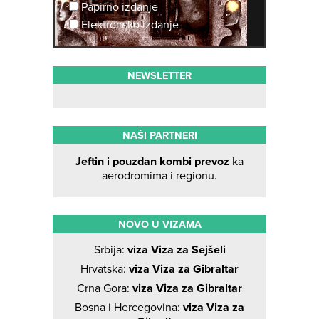
Papirno izdanje
Elektronsko izdanje
NEWSLETTER
NAŠI PARTNERI
Jeftin i pouzdan kombi prevoz
ka
aerodromima i regionu.
NOVO U VIZAMA
Srbija:
viza Viza za Sejšeli
Hrvatska:
viza Viza za Gibraltar
Crna Gora:
viza Viza za Gibraltar
Bosna i Hercegovina:
viza Viza za