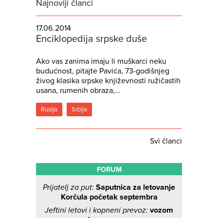
Najnoviji članci
17.06.2014
Enciklopedija srpske duše
Ako vas zanima imaju li muškarci neku
budućnost, pitajte Pavića, 73-godišnjeg
živog klasika srpske književnosti ružičastih
usana, rumenih obraza,...
Rusija
Srbija
Svi članci
FORUM
Prijatelj za put:
Saputnica za letovanje
Korčula početak septembra
Jeftini letovi i kopneni prevoz:
vozom