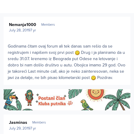
Author stats
Nemanja1000
Members
July 28, 2019
7 yr
Godinama čitam ovaj forum ali tek danas sam rešio da se
registrujem i napišem svoj prvi post
Drug i ja planiramo da u
sredu 31.07. krenemo iz Beograda put Odese na letovanje i
dobro bi nam došlo društvo u autu. Obojica imamo 29 god. Ovo
je takoreći Last minute call, ako je neko zainteresovan, neka se
javi za detalje, ne bih pisao kilometarski post
Pozdrav.
Author stats
Jasminas
Members
July 29, 2019
7 yr