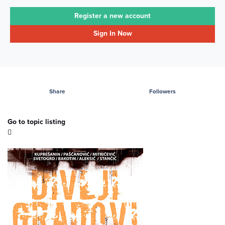
Register a new account
Sign In Now
Share
Followers
Go to topic listing