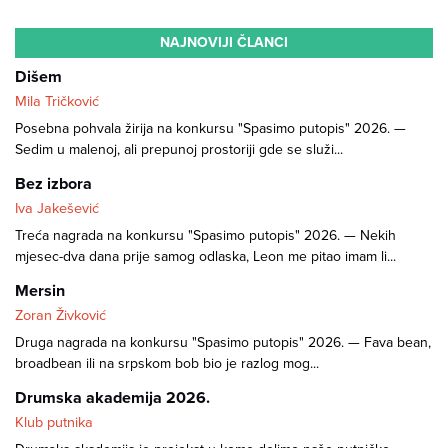
NAJNOVIJI ČLANCI
Dišem
Mila Tričković
Posebna pohvala žirija na konkursu "Spasimo putopis" 2026. —
Sedim u malenoj, ali prepunoj prostoriji gde se služi...
Bez izbora
Iva Jakešević
Treća nagrada na konkursu "Spasimo putopis" 2026. — Nekih
mjesec-dva dana prije samog odlaska, Leon me pitao imam li...
Mersin
Zoran Živković
Druga nagrada na konkursu "Spasimo putopis" 2026. — Fava bean,
broadbean ili na srpskom bob bio je razlog mog...
Drumska akademija 2026.
Klub putnika