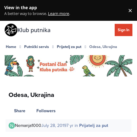
Skip to content
View in the app
×
Di
A better way to browse.
Learn more
.
Klub putnika
Sign In
Home
Putnički servis
Prijatelj za put
Odesa, Ukrajina
Odesa, Ukrajina
Share
Followers
Nemanja1000
July 28, 2019
7 yr
in
Prijatelj za put