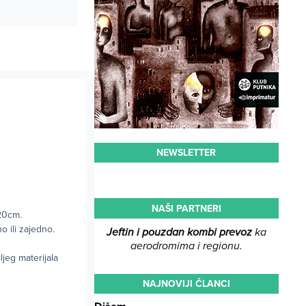
NEWSLETTER
NAŠI PARTNERI
x20cm.
 ili zajedno.
Jeftin i pouzdan kombi prevoz
ka
aerodromima i regionu.
jeg materijala
NAJNOVIJI ČLANCI