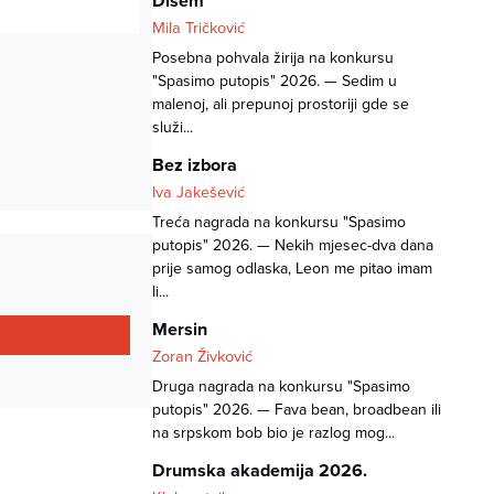
Dišem
Mila Tričković
Posebna pohvala žirija na konkursu
"Spasimo putopis" 2026. — Sedim u
malenoj, ali prepunoj prostoriji gde se
služi...
Bez izbora
Iva Jakešević
Treća nagrada na konkursu "Spasimo
putopis" 2026. — Nekih mjesec-dva dana
prije samog odlaska, Leon me pitao imam
li...
Mersin
Zoran Živković
Druga nagrada na konkursu "Spasimo
putopis" 2026. — Fava bean, broadbean ili
na srpskom bob bio je razlog mog...
Drumska akademija 2026.