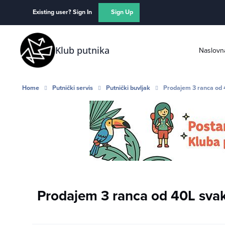
Skip to content
Existing user? Sign In
Sign Up
Klub putnika
Naslovn
Home
Putnički servis
Putnički buvljak
Prodajem 3 ranca od 
Prodajem 3 ranca od 40L svak