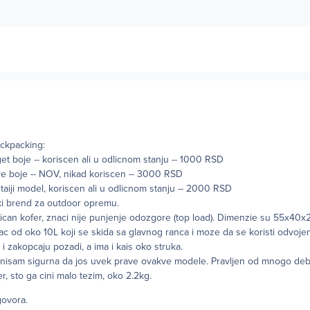
ckpacking:
t boje -- koriscen ali u odlicnom stanju -- 1000 RSD
e boje -- NOV, nikad koriscen -- 3000 RSD
taiji model, koriscen ali u odlicnom stanju -- 2000 RSD
ki brend za outdoor opremu.
ican kofer, znaci nije punjenje odozgore (top load). Dimenzie su 55x40
c od oko 10L koji se skida sa glavnog ranca i moze da se koristi odvojeno
i zakopcaju pozadi, a ima i kais oko struka.
 i nisam sigurna da jos uvek prave ovakve modele. Pravljen od mnogo debl
, sto ga cini malo tezim, oko 2.2kg.
govora.