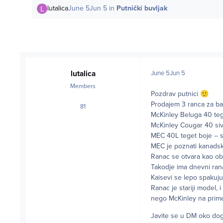
lutalica
June 5
Jun 5
in
Putnički buvljak
lutalica
June 5
Jun 5
Members
Pozdrav putnici
🙂
Prodajem 3 ranca za ba
81
posts
McKinley Beluga 40 tege
McKinley Cougar 40 siv
MEC 40L teget boje -- s
MEC je poznati kanads
Ranac se otvara kao ob
Takodje ima dnevni rana
Kaisevi se lepo spakuju 
Ranac je stariji model,
nego McKinley na primer
Javite se u DM oko do