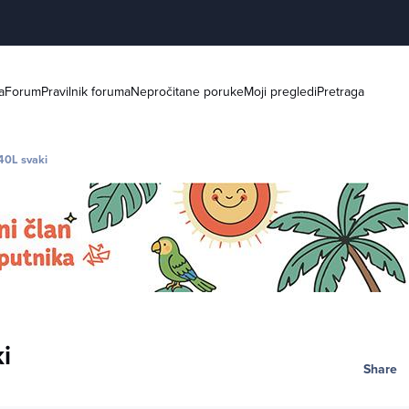
a
Forum
Pravilnik foruma
Nepročitane poruke
Moji pregledi
Pretraga
40L svaki
i
Share