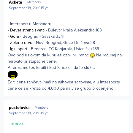
Acketa
Members
September 18, 2010
15 yr
- Intersport u Merkatoru
-
Devet strana sveta
- Bulevar kralja Aleksandra 183
-
Gora
- Beograd - Savska 33/II
-
Zeleno drvo
- Novi Beograd, Goce Delčeva 28
-
Iglu sport
- Beograd, TC Konjarnik, Ustanička 189
Ovo pod uslovom da kupuješ ozbiljniji ranac
Ne računaj na
naročito pristupačne cene.
A ranac možeš kupiti i kod Kineza, i da te služi...
Edit: cene rančeva imaš na njihovim sajtovima, a u Intersportu
cene će se kretati od 4.000 pa na više grubo procenjeno.
Author stats
pustolovka
Members
September 18, 2010
15 yr
AUTHOR