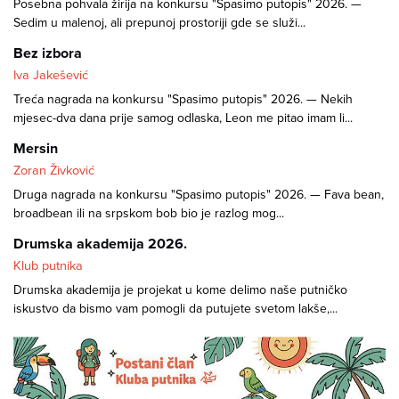
Posebna pohvala žirija na konkursu "Spasimo putopis" 2026. —
Sedim u malenoj, ali prepunoj prostoriji gde se služi...
Bez izbora
Iva Jakešević
Treća nagrada na konkursu "Spasimo putopis" 2026. — Nekih
mjesec-dva dana prije samog odlaska, Leon me pitao imam li...
Mersin
Zoran Živković
Druga nagrada na konkursu "Spasimo putopis" 2026. — Fava bean,
broadbean ili na srpskom bob bio je razlog mog...
Drumska akademija 2026.
Klub putnika
Drumska akademija je projekat u kome delimo naše putničko
iskustvo da bismo vam pomogli da putujete svetom lakše,...