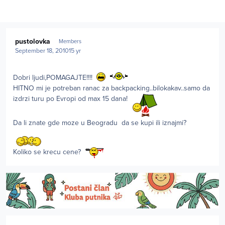
Author stats
pustolovka
Members
September 18, 2010
15 yr
Dobri ljudi,POMAGAJTE!!!!
HITNO mi je potreban ranac za backpacking..bilokakav..samo da
izdrzi turu po Evropi od max 15 dana!
Da li znate gde moze u Beogradu da se kupi ili iznajmi?
Koliko se krecu cene?
Author stats