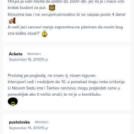
Hm,pa ja sam mislila da platim do 2500 din. jer mi je i inace vrlo
kratak budzet za put.
Kinezima bas i ne verujem,verovatno bi se raspao posle 4 dana!
A neki jaci rancevi manje zapremine,ne planiram da nosim bog
zna koliko stvari?
Author stats
Acketa
Members
September 18, 2010
15 yr
Prošetaj pa pogledaj, ne znam, tj. nisam siguran.
Intersport radi i nedeljom do 10, a ponekad imaju neka sniženja.
U Novom Sadu ima i Tashev rančeva, mogu pogledati cene u
ponedeljak ako ti nešto znači, to mi je u komšiluku.
Author stats
pustolovka
Members
September 19, 2010
15 yr