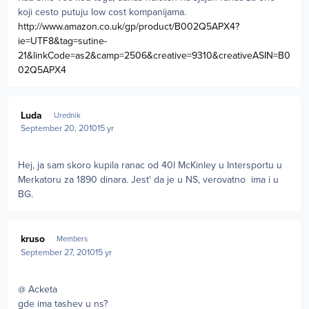
koji cesto putuju low cost kompanijama.
http://www.amazon.co.uk/gp/product/B002Q5APX4?
ie=UTF8&tag=sutine-
21&linkCode=as2&camp=2506&creative=9310&creativeASIN=B0
02Q5APX4
Author stats
Luda
Urednik
September 20, 2010
15 yr
Hej, ja sam skoro kupila ranac od 40l McKinley u Intersportu u
Merkatoru za 1890 dinara. Jest' da je u NS, verovatno ima i u
BG.
Author stats
kruso
Members
September 27, 2010
15 yr
@ Acketa
gde ima tashev u ns?