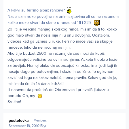
A kakvi su ferrino alpax rancevi?
Nasla sam neke povoljne na onim sajtovima ali se ne razumem
koliko moze stvari da stane u ranac od 11l i 22l?
20 l ti je veličina manjeg školskog ranca, mislim da ti to, koliko
god malo stvari da nosiš nije ni u snu dovoljno. Uostalom,
videćeš kad ga uzmeš u ruke. Ferrino inače važi sa skuplje
rančeve, tako da ne računaj na njih.
Ako ti je budžet 2500 ne računaj da ćeš moći da kupiš
odgovarajuću veličinu po ovim radnjama. Acketa ti dobro kaže
za buvljak. Nemoj olako da odbacuješ kineske, ima ljudi koji ih
nosaju dugo po putovanjima, i služe ih odlično. To uglavnom
zavisi od toga na kakav naletiš, nema pravila. Kakav god da je,
mislim da će tih 15 dana izdržati!
Ili naravno da prošetaš do Obrenovca i prihvatiš ljubaznu
ponudu Oh, my
Srećno!
Author stats
pustolovka
Members
September 19, 2010
15 yr