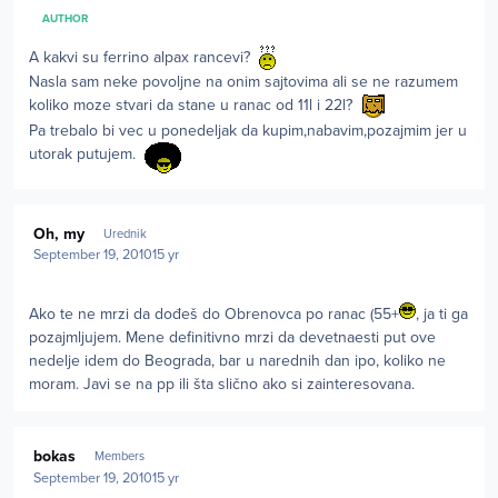
AUTHOR
A kakvi su ferrino alpax rancevi?
Nasla sam neke povoljne na onim sajtovima ali se ne razumem
koliko moze stvari da stane u ranac od 11l i 22l?
Pa trebalo bi vec u ponedeljak da kupim,nabavim,pozajmim jer u
utorak putujem.
Author stats
Oh, my
Urednik
September 19, 2010
15 yr
Ako te ne mrzi da dođeš do Obrenovca po ranac (55+
, ja ti ga
pozajmljujem. Mene definitivno mrzi da devetnaesti put ove
nedelje idem do Beograda, bar u narednih dan ipo, koliko ne
moram. Javi se na pp ili šta slično ako si zainteresovana.
Author stats
bokas
Members
September 19, 2010
15 yr