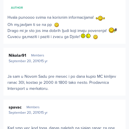
AUTHOR
Hvala punoooo svima na korisnim informacijama!
Oh my,javljam ti se na pp
Drago mi je sto jos ima dobrih ljudi koji imaju poverenja!
Cuvacu ga,maziti i paziti i zvacu ga Djole!
Author stats
Nikolar91
Members
September 20, 2010
15 yr
Ja sam u Novom Sadu pre mesec i po dana kupio MC kinlijev
ranac 30l, kostao je 2000 ili 1800 tako nesto. Prodavnica
Intersport u merkatoru.
Author stats
spavac
Members
September 20, 2010
15 yr
Kad smo vec kod toga, danas naleteh na sjajan ranac za one