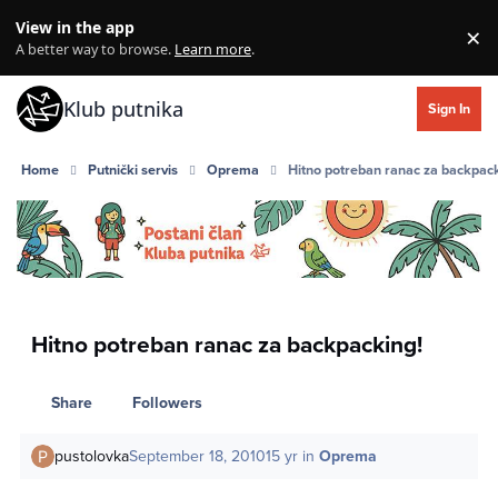
Skip to content
View in the app
×
Di
A better way to browse.
Learn more
.
Klub putnika
Sign In
Home
Putnički servis
Oprema
Hitno potreban ranac za backpack
Hitno potreban ranac za backpacking!
Share
Followers
pustolovka
September 18, 2010
15 yr
in
Oprema