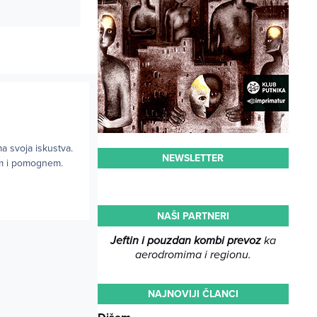
a svoja iskustva.
NEWSLETTER
rim i pomognem.
NAŠI PARTNERI
Jeftin i pouzdan kombi prevoz
ka
aerodromima i regionu.
NAJNOVIJI ČLANCI