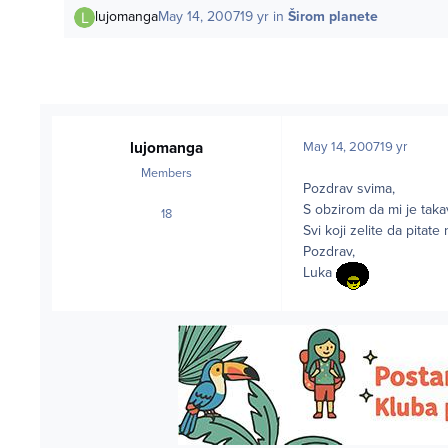
lujomanga
May 14, 2007
19 yr
in
Širom planete
lujomanga
May 14, 2007
19 yr
Members
Pozdrav svima,
S obzirom da mi je taka
18
posts
Svi koji zelite da pita
Pozdrav,
Luka