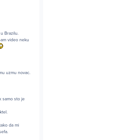
u Brazilu.
 sam video neku
a mu uzmu novac.
k samo sto je
tel.
tako da mi
sefa.