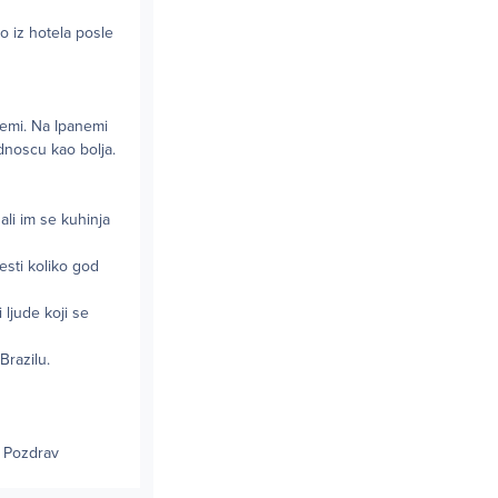
io iz hotela posle
nemi. Na Ipanemi
ednoscu kao bolja.
ali im se kuhinja
esti koliko god
 ljude koji se
Brazilu.
. Pozdrav