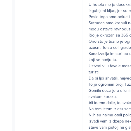
U hotelu me je docekala
izgubljeni kljuc, jer su
Posle toga smo odlucil
Sutradan smo krenuli na 
mogu ostaviti ravnodus
Rio je okruzan sa 365 os
Ono sto je tuzno je ogr
uzasni. To su celi grad
Kanalizacija im curi po
koji se nadju tu.
Ustvari vi u favele moze
turisti.
Da bi ljdi shvatili, najv
To je ogroman broj. Tuz
Gomila dece je u ulicni
svakom koraku.
Ali idemo dalje, to sva
Na tom istom izletu sam
Njih su naime oteli polic
izvadi vam iz dzepa ne
stave vam pistolj na gl