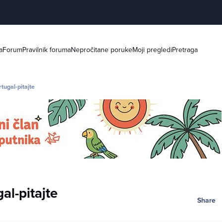
a
Forum
Pravilnik foruma
Nepročitane poruke
Moji pregledi
Pretraga
rtugal-pitajte
al-pitajte
Share