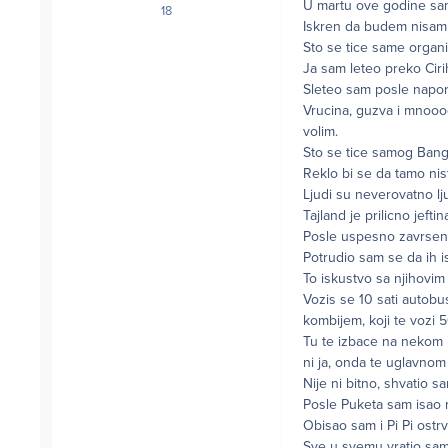
U martu ove godine sa
18
posts
Iskren da budem nisam 
Sto se tice same organi
Ja sam leteo preko Ciri
Sleteo sam posle napor
Vrucina, guzva i mnooog
volim.
Sto se tice samog Bangk
Reklo bi se da tamo nist
Ljudi su neverovatno lj
Tajland je prilicno jeft
Posle uspesno zavrseno
Potrudio sam se da ih i
To iskustvo sa njihovim
Vozis se 10 sati autobu
kombijem, koji te vozi 
Tu te izbace na nekom 
ni ja, onda te uglavnom
Nije ni bitno, shvatio s
Posle Puketa sam isao n
Obisao sam i Pi Pi ostr
Sve u svemu vratio sam