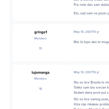
Pre neki dan sam dobi
Eto, sad sam na poslu
gringo1
May 19, 2007
19 yr
Members
Bilo bi lepo ako bi mo
10
posts
lujomanga
May 19, 2007
19 yr
Members
Sto se tice Brazila to m
Toliko sam bio srecan
18
posts
Sedam dana pred put 
Sto se tice samog puta,
Viza nije nikakav probl