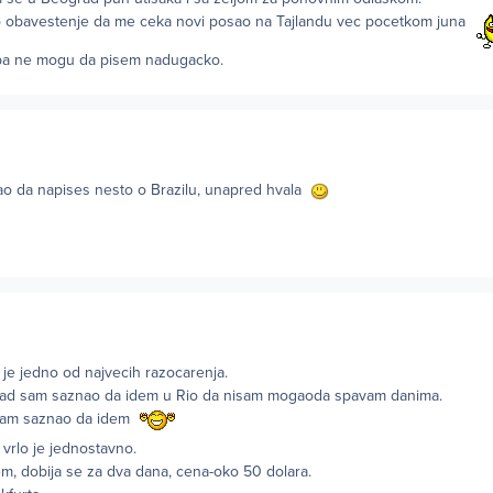
o obavestenje da me ceka novi posao na Tajlandu vec pocetkom juna
 pa ne mogu da pisem nadugacko.
gao da napises nesto o Brazilu, unapred hvala
i je jedno od najvecih razocarenja.
 kad sam saznao da idem u Rio da nisam mogaoda spavam danima.
sam saznao da idem
 vrlo je jednostavno.
em, dobija se za dva dana, cena-oko 50 dolara.