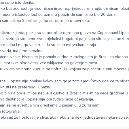
a se to isto desilo.
ko bezbednosti, ja vise nisam imao neprijatnosti ali znajte da nisam izlaz
 to mucno iskustvo kad se uzme u pobzir da sam tamo bio 20 dana.
 sam otisao 8 sati ranije na aerodrome u povratku.
sticno izgleda, plaze su super ali je ogromna guzva na Copacabani I Ipa
li iz razloga sto tamo zive kojekakvi bogatuni pa je kao situacija sa bezb
par dana I mogu vam reci da su im ta ostrva kao iz raja.
na voda, ma fenomenalno.
cenjivanje. Hrana im je pomalo cudna iz razloga sto je Brazil na okeanu 
i I morskim plodovima, vec iskljucivo na govedjem mesu.
u kojima se hrana kupuje na rinfuz ili u kojima za placenu sumu mozete j
razil uopste nije onakav kakav sam ga ja zamisljao. Retko gde ce te videti
knuti I ne preterano ljubazni.
eo bih da podelim jos necije iskustvo iz Brazila.Mislim na vece gradove u 
a destinacija uopste nije opravdala moja ocekivanja.
avam se na eventualnim greskama u piasanju, u zurbi sam.
 fotografija.
eki sajt za hostovanje slika, ako neko zna neki jednostavan neka napise