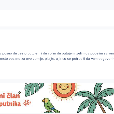
v posao da cesto putujem i da volim da putujem, zelim da podelim sa vam
te nesto vezano za ove zemlje, pitajte, a ja cu se potruditi da Vam odgovo