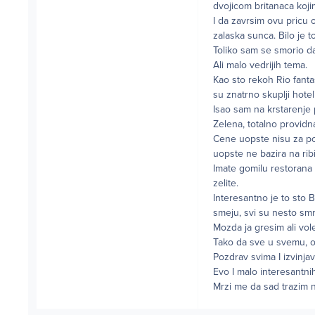
dvojicom britanaca kojim
I da zavrsim ovu pricu o
zalaska sunca. Bilo je
Toliko sam se smorio da
Ali malo vedrijih tema.
Kao sto rekoh Rio fanta
su znatrno skuplji hote
Isao sam na krstarenje 
Zelena, totalno provid
Cene uopste nisu za pot
uopste ne bazira na rib
Imate gomilu restorana 
zelite.
Interesantno je to sto B
smeju, svi su nesto smr
Mozda ja gresim ali vol
Tako da sve u svemu, ov
Pozdrav svima I izvinj
Evo I malo interesantnih
Mrzi me da sad trazim n