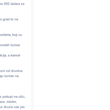
mo 100 dolara za
ki grad te ne
velama, koji su
onekih turista
cija, a kamoli
ceni od drustva.
ju turiste na
s pokupi na ulici,
ze, mislim,
se druzio sas jos