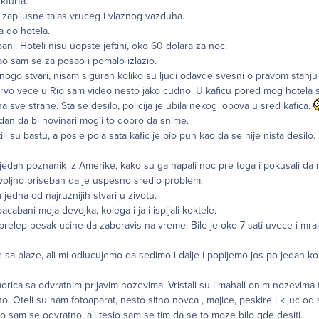
kfurta.
 zapljusne talas vruceg i vlaznog vazduha.
a do hotela.
. Hoteli nisu uopste jeftini, oko 60 dolara za noc.
o sam se za posao i pomalo izlazio.
mnogo stvari, nisam siguran koliko su ljudi odavde svesni o pravom stanju 
Prvo vece u Rio sam video nesto jako cudno. U kaficu pored mog hotela
na sve strane. Sta se desilo, policija je ubila nekog lopova u sred kafica.
dan da bi novinari mogli to dobro da snime.
tili su bastu, a posle pola sata kafic je bio pun kao da se nije nista desilo.
 jedan poznanik iz Amerike, kako su ga napali noc pre toga i pokusali d
ovoljno priseban da je uspesno sredio problem.
jedna od najruznijih stvari u zivotu.
cabani-moja devojka, kolega i ja i ispijali koktele.
prelep pesak ucine da zaboravis na vreme. Bilo je oko 7 sati uvece i mra
e sa plaze, ali mi odlucujemo da sedimo i dalje i popijemo jos po jedan kok
orica sa odvratnim prljavim nozevima. Vristali su i mahali onim nozevima 
o. Oteli su nam fotoaparat, nesto sitno novca , majice, peskire i kljuc od 
sam se odvratno, ali tesio sam se tim da se to moze bilo gde desiti.