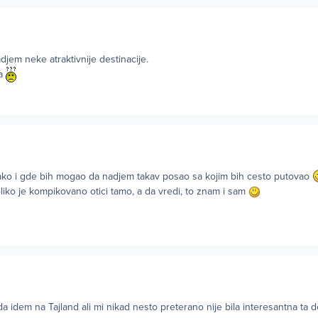
jem neke atraktivnije destinacije.
ta
ko i gde bih mogao da nadjem takav posao sa kojim bih cesto putovao
oliko je kompikovano otici tamo, a da vredi, to znam i sam
a idem na Tajland ali mi nikad nesto preterano nije bila interesantna ta de