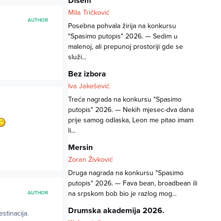
Dišem
Mila Tričković
AUTHOR
Posebna pohvala žirija na konkursu
"Spasimo putopis" 2026. — Sedim u
malenoj, ali prepunoj prostoriji gde se
služi...
Bez izbora
Iva Jakešević
Treća nagrada na konkursu "Spasimo
putopis" 2026. — Nekih mjesec-dva dana
prije samog odlaska, Leon me pitao imam
li...
Mersin
Zoran Živković
Druga nagrada na konkursu "Spasimo
putopis" 2026. — Fava bean, broadbean ili
na srpskom bob bio je razlog mog...
AUTHOR
Drumska akademija 2026.
stinacija.