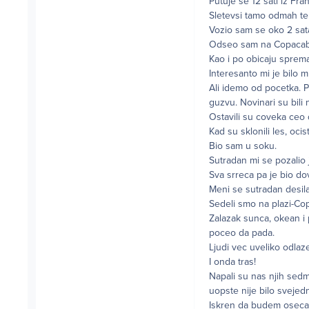
Putuje se 12 sati iz Fran
Sletevsi tamo odmah te
Vozio sam se oko 2 sat
Odseo sam na Copacabani
Kao i po obicaju sprema
Interesanto mi je bilo 
Ali idemo od pocetka. 
guzvu. Novinari su bili 
Ostavili su coveka ceo 
Kad su sklonili les, ocis
Bio sam u soku.
Sutradan mi se pozalio
Sva srreca pa je bio d
Meni se sutradan desila 
Sedeli smo na plazi-Copa
Zalazak sunca, okean i 
poceo da pada.
Ljudi vec uveliko odlaz
I onda tras!
Napali su nas njih sedm
uopste nije bilo svejedn
Iskren da budem osecao 