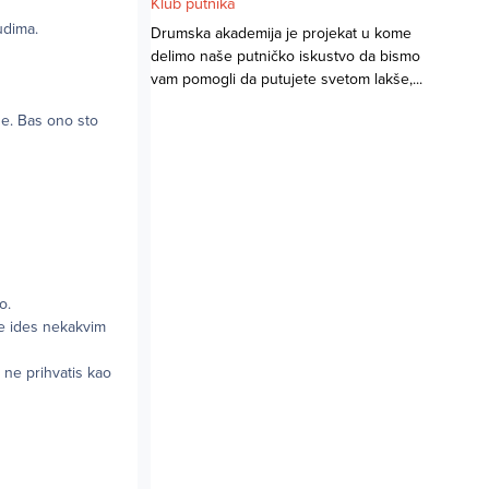
Klub putnika
udima.
Drumska akademija je projekat u kome
delimo naše putničko iskustvo da bismo
vam pomogli da putujete svetom lakše,...
ne. Bas ono sto
o.
lje ides nekakvim
ne prihvatis kao