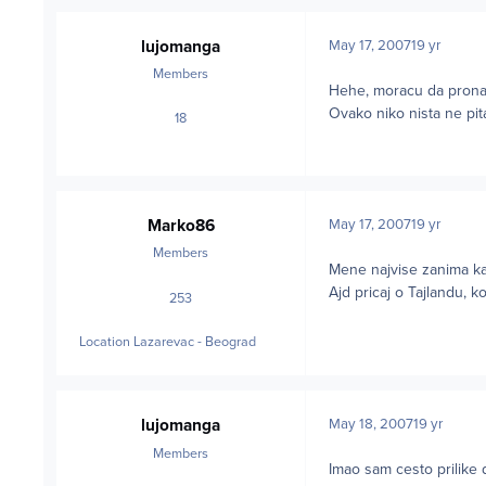
lujomanga
May 17, 2007
19 yr
Members
Hehe, moracu da pronad
Ovako niko nista ne pi
18
posts
Marko86
May 17, 2007
19 yr
Members
Mene najvise zanima ka
Ajd pricaj o Tajlandu, k
253
posts
Location
Lazarevac - Beograd
lujomanga
May 18, 2007
19 yr
Members
Imao sam cesto prilike d