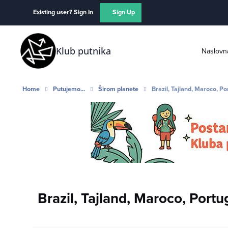
Skip to content
Existing user? Sign In
Sign Up
Klub putnika
Naslovn
Home
Putujemo...
Širom planete
Brazil, Tajland, Maroco, Po
Brazil, Tajland, Maroco, Portug