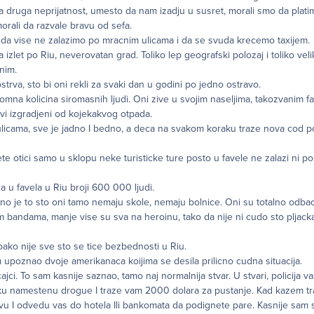
 druga neprijatnost, umesto da nam izadju u susret, morali smo da plati
 morali da razvale bravu od sefa.
i da vise ne zalazimo po mracnim ulicama i da se svuda krecemo taxijem.
izlet po Riu, neverovatan grad. Toliko lep geografski polozaj i toliko veli
nim.
trva, sto bi oni rekli za svaki dan u godini po jedno ostravo.
omna kolicina siromasnih ljudi. Oni zive u svojim naseljima, takozvanim fa
ovi izgradjeni od kojekakvog otpada.
 ulicama, sve je jadno I bedno, a deca na svakom koraku traze nova cod p
te otici samo u sklopu neke turisticke ture posto u favele ne zalazi ni poli
eca u favela u Riu broji 600 000 ljudi.
no je to sto oni tamo nemaju skole, nemaju bolnice. Oni su totalno odba
m bandama, manje vise su sva na heroinu, tako da nije ni cudo sto pljacka
koako nije sve sto se tice bezbednosti u Riu.
 upoznao dvoje amerikanaca koijima se desila prilicno cudna situacija.
ajci. To sam kasnije saznao, tamo naj normalnija stvar. U stvari, policija va
ku namestenu drogue I traze vam 2000 dolara za pustanje. Kad kazem tra
avu I odvedu vas do hotela Ili bankomata da podignete pare. Kasnije sam 