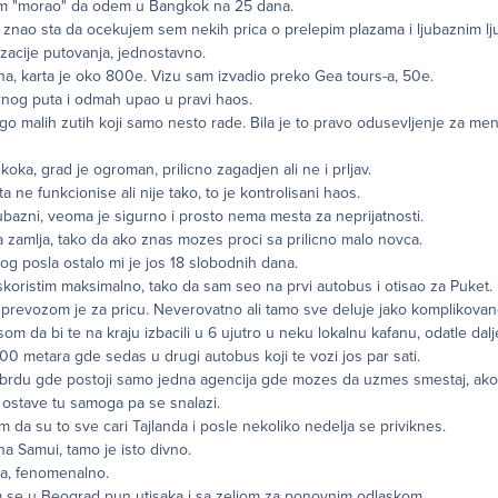
m "morao" da odem u Bangkok na 25 dana.
znao sta da ocekujem sem nekih prica o prelepim plazama i ljubaznim lj
zacije putovanja, jednostavno.
ha, karta je oko 800e. Vizu sam izvadio preko Gea tours-a, 50e.
nog puta i odmah upao u pravi haos.
o malih zutih koji samo nesto rade. Bila je to pravo odusevljenje za me
oka, grad je ogroman, prilicno zagadjen ali ne i prljav.
a ne funkcionise ali nije tako, to je kontrolisani haos.
ubazni, veoma je sigurno i prosto nema mesta za neprijatnosti.
ina zamlja, tako da ako znas mozes proci sa prilicno malo novca.
g posla ostalo mi je jos 18 slobodnih dana.
skoristim maksimalno, tako da sam seo na prvi autobus i otisao za Puket.
 prevozom je za pricu. Neverovatno ali tamo sve deluje jako komplikovan
som da bi te na kraju izbacili u 6 ujutro u neku lokalnu kafanu, odatle da
500 metara gde sedas u drugi autobus koji te vozi jos par sati.
brdu gde postoji samo jedna agencija gde mozes da uzmes smestaj, ako 
 ostave tu samoga pa se snalazi.
am da su to sve cari Tajlanda i posle nekoliko nedelja se priviknes.
a Samui, tamo je isto divno.
va, fenomenalno.
 se u Beograd pun utisaka i sa zeljom za ponovnim odlaskom.